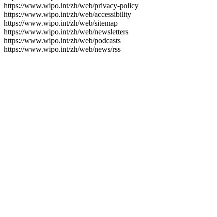
https://www.wipo.int/zh/web/privacy-policy
https://www.wipo.int/zh/web/accessibility
https://www.wipo.int/zh/web/sitemap
https://www.wipo.int/zh/web/newsletters
https://www.wipo.int/zh/web/podcasts
https://www.wipo.int/zh/web/news/rss