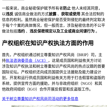
一般来说，商业秘密保护赋予所有者
防止
他人未经其同意，
以
违反
诚信商业做法的方式
披露
、
获取或使用
其合法控制的
信息的权利。虽然商业秘密保护是否受到侵犯的最终判定取决
于每个个案的具体情况，但一般而言，涉及秘密信息的不公平
做法包括
违约
、
违反保密规定以及工业或商业间谍行为
。
产权组织在知识产权执法方面的作用
首先，产权组织通过树立尊重知识产权风尚（BRIP）司，主
持
执法咨询委员会（ACE）
，这是成员国和利益攸关方讨论
涉及知识产权执法和树立尊重知识产权风尚的热点议题的首要
国际论坛。产权组织还向成员国提供立法援助及能力建设计
划，开发和运行供成员国和利益攸关方用于打击假冒和盗版的
系统，提供宣传方面的援助，并与非政府组织（NGO）和其
他政府间组织（IGO）合作开展反假冒和反盗版工作。
关于树立尊重知识产权风尚司活动的更多信息