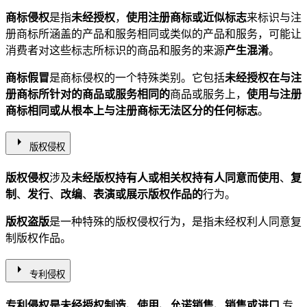
商标侵权
是指
未经授权
，
使用注册商标或近似标志
来标识与注
册商标所涵盖的产品和服务相同或类似的产品和服务，可能让
消费者对这些标志所标识的商品和服务的来源
产生混淆
。
商标假冒
是商标侵权的一个特殊类别。它包括
未经授权在与注
册商标所针对的商品或服务相同的
商品或服务上，
使用与注册
商标相同或从根本上与注册商标无法区分的任何标志
。
arrow_right
版权侵权
版权侵权
涉及
未经版权持有人或相关权持有人同意而使用
、
复
制
、
发行
、
改编
、
表演或展示版权作品的
行为。
版权盗版
是一种特殊的版权侵权行为，是指未经权利人同意复
制版权作品。
arrow_right
专利侵权
专利侵权是未经授权制造、使用、允诺销售、销售或进口
专