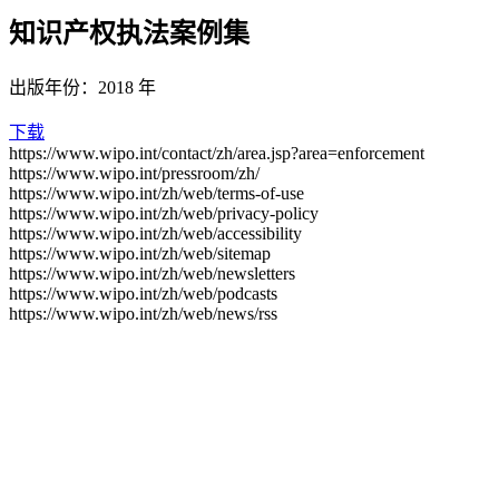
知识产权执法案例集
出版年份：2018 年
下载
https://www.wipo.int/contact/zh/area.jsp?area=enforcement
https://www.wipo.int/pressroom/zh/
https://www.wipo.int/zh/web/terms-of-use
https://www.wipo.int/zh/web/privacy-policy
https://www.wipo.int/zh/web/accessibility
https://www.wipo.int/zh/web/sitemap
https://www.wipo.int/zh/web/newsletters
https://www.wipo.int/zh/web/podcasts
https://www.wipo.int/zh/web/news/rss