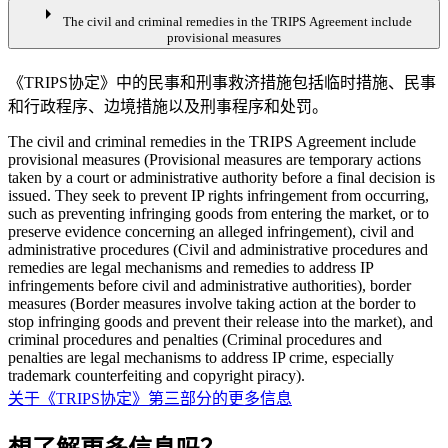
arrow_right
The civil and criminal remedies in the TRIPS Agreement include
provisional measures
《TRIPS协定》中的民事和刑事救济措施包括
临时措施
、
民事
和行政程序
、
边境措施
以及
刑事程序和处罚
。
The civil and criminal remedies in the TRIPS Agreement include
provisional measures (Provisional measures are temporary actions
taken by a court or administrative authority before a final decision is
issued. They seek to prevent IP rights infringement from occurring,
such as preventing infringing goods from entering the market, or to
preserve evidence concerning an alleged infringement), civil and
administrative procedures (Civil and administrative procedures and
remedies are legal mechanisms and remedies to address IP
infringements before civil and administrative authorities), border
measures (Border measures involve taking action at the border to
stop infringing goods and prevent their release into the market), and
criminal procedures and penalties (Criminal procedures and
penalties are legal mechanisms to address IP crime, especially
trademark counterfeiting and copyright piracy).
关于《TRIPS协定》第三部分的更多信息