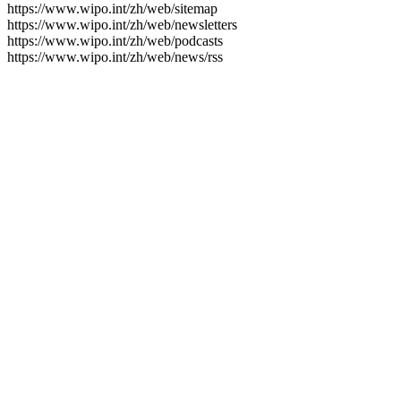
https://www.wipo.int/zh/web/sitemap
https://www.wipo.int/zh/web/newsletters
https://www.wipo.int/zh/web/podcasts
https://www.wipo.int/zh/web/news/rss