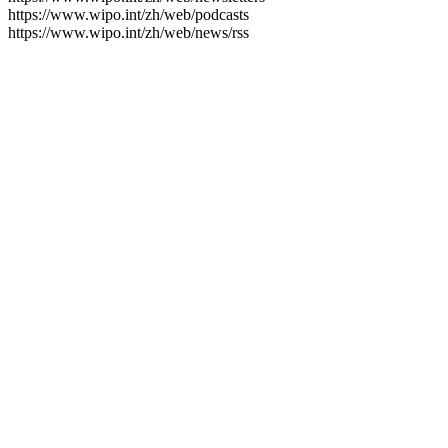
https://www.wipo.int/zh/web/podcasts
https://www.wipo.int/zh/web/news/rss