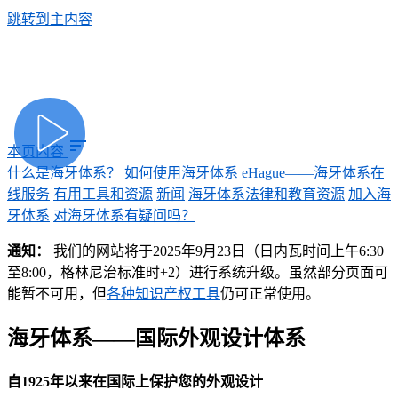
跳转到主内容
sort
本页内容
什么是海牙体系？
如何使用海牙体系
eHague——海牙体系在
线服务
有用工具和资源
新闻
海牙体系法律和教育资源
加入海
牙体系
对海牙体系有疑问吗？
通知：
我们的网站将于2025年9月23日（日内瓦时间上午6:30
至8:00，格林尼治标准时+2）进行系统升级。虽然部分页面可
能暂不可用，但
各种知识产权工具
仍可正常使用。
海牙体系——国际外观设计体系
自1925年以来在国际上保护您的外观设计