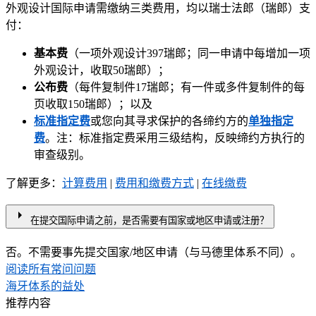
外观设计国际申请需缴纳三类费用，均以瑞士法郎（瑞郎）支
付：
基本费
（一项外观设计397瑞郎；同一申请中每增加一项
外观设计，收取50瑞郎）；
公布费
（每件复制件17瑞郎；有一件或多件复制件的每
页收取150瑞郎）；以及​​​​​​​
标准指定费
或您向其寻求保护的各缔约方的
单独指定
费
。注：标准指定费采用三级结构，反映缔约方执行的
审查级别。
了解更多：​​​​​​​
计算费用
|
费用和缴费方式
|
在线缴费
arrow_right
在提交国际申请之前，是否需要有国家或地区申请或注册？
否。不需要事先提交国家/地区申请（与马德里体系不同）。
阅读所有常问问题
海牙体系的益处
推荐内容