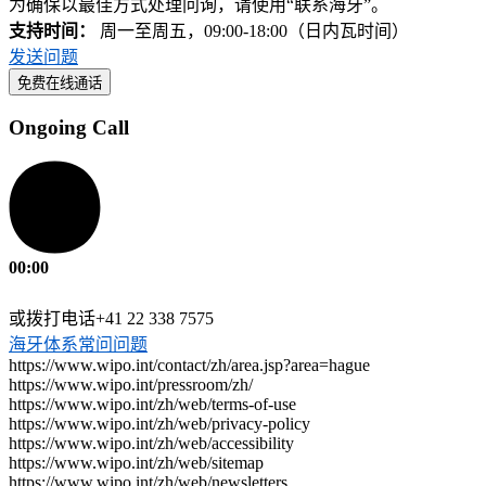
为确保以最佳方式处理问询，请使用“联系海牙”。
支持时间：
周一至周五，09:00-18:00（日内瓦时间）
发送问题
免费在线通话
Ongoing Call
00:00
或拨打电话+41 22 338 7575
海牙体系常问问题
https://www.wipo.int/contact/zh/area.jsp?area=hague
https://www.wipo.int/pressroom/zh/
https://www.wipo.int/zh/web/terms-of-use
https://www.wipo.int/zh/web/privacy-policy
https://www.wipo.int/zh/web/accessibility
https://www.wipo.int/zh/web/sitemap
https://www.wipo.int/zh/web/newsletters