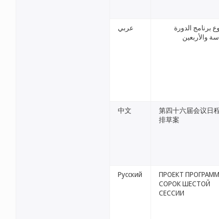
عربي
مشروع برنامج ا
السادسة والأ
中文
第四十六届会议日
排草案
Русский
ПРОЕКТ ПРОГРАМ
СОРОК ШЕСТОЙ
СЕССИИ