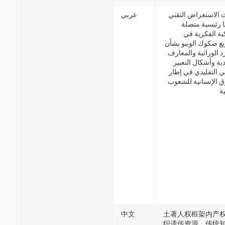
عربي
تحديث الاستعراض ا
لقضايا رئيسية 
بالملكية الفك
مشاريع صكوك الويبو
الموارد الوراثية وا
التقليدية وأشكال ا
الثقافي التقليدي ف
الحقوق الإنسانية ل
ا
中文
土著人权框架内产
织遗传资源、传统