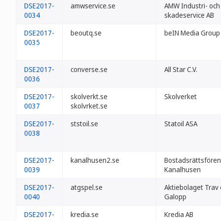
DSE2017-
amwservice.se
AMW Industri- och
0034
skadeservice AB
DSE2017-
beoutq.se
beIN Media Group
0035
DSE2017-
converse.se
All Star C.V.
0036
DSE2017-
skolverkt.se
Skolverket
0037
skolvrket.se
DSE2017-
ststoil.se
Statoil ASA
0038
DSE2017-
kanalhusen2.se
Bostadsrättsföre
0039
Kanalhusen
DSE2017-
atgspel.se
Aktiebolaget Trav
0040
Galopp
DSE2017-
kredia.se
Kredia AB