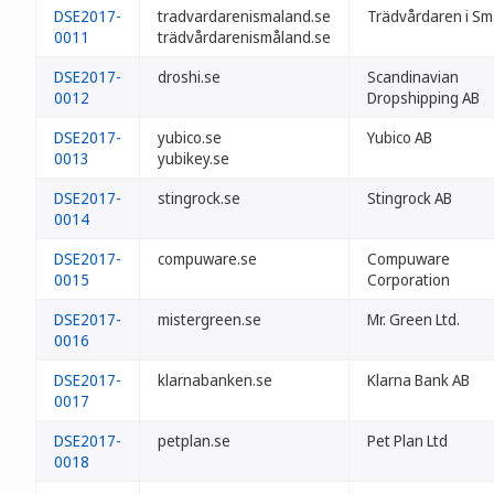
DSE2017-
tradvardarenismaland.se
Trädvårdaren i S
0011
trädvårdarenismåland.se
DSE2017-
droshi.se
Scandinavian
0012
Dropshipping AB
DSE2017-
yubico.se
Yubico AB
0013
yubikey.se
DSE2017-
stingrock.se
Stingrock AB
0014
DSE2017-
compuware.se
Compuware
0015
Corporation
DSE2017-
mistergreen.se
Mr. Green Ltd.
0016
DSE2017-
klarnabanken.se
Klarna Bank AB
0017
DSE2017-
petplan.se
Pet Plan Ltd
0018