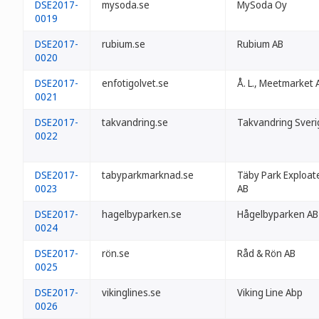
DSE2017-
mysoda.se
MySoda Oy
0019
DSE2017-
rubium.se
Rubium AB
0020
DSE2017-
enfotigolvet.se
Å. L., Meetmarket 
0021
DSE2017-
takvandring.se
Takvandring Sveri
0022
DSE2017-
tabyparkmarknad.se
Täby Park Exploat
0023
AB
DSE2017-
hagelbyparken.se
Hågelbyparken AB
0024
DSE2017-
rön.se
Råd & Rön AB
0025
DSE2017-
vikinglines.se
Viking Line Abp
0026