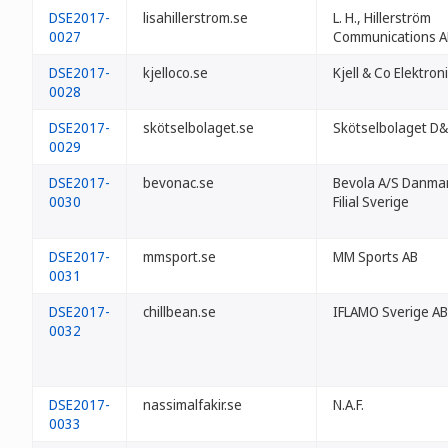
DSE2017-
lisahillerstrom.se
L. H., Hillerström
0027
Communications A
DSE2017-
kjelloco.se
Kjell & Co Elektron
0028
DSE2017-
skötselbolaget.se
Skötselbolaget D
0029
DSE2017-
bevonac.se
Bevola A/S Danma
0030
Filial Sverige
DSE2017-
mmsport.se
MM Sports AB
0031
DSE2017-
chillbean.se
IFLAMO Sverige AB
0032
DSE2017-
nassimalfakir.se
N.A.F.
0033