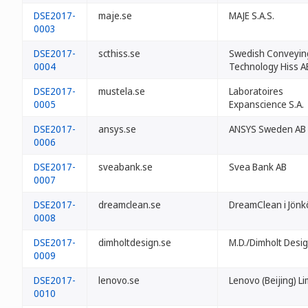
DSE2017-
maje.se
MAJE S.A.S.
0003
DSE2017-
scthiss.se
Swedish Conveyin
0004
Technology Hiss A
DSE2017-
mustela.se
Laboratoires
0005
Expanscience S.A.
DSE2017-
ansys.se
ANSYS Sweden AB
0006
DSE2017-
sveabank.se
Svea Bank AB
0007
DSE2017-
dreamclean.se
DreamClean i Jönk
0008
DSE2017-
dimholtdesign.se
M.D./Dimholt Desi
0009
DSE2017-
lenovo.se
Lenovo (Beijing) Li
0010