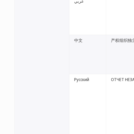
عربي
中文
产权组织独
Русский
ОТЧЕТ НЕЗ