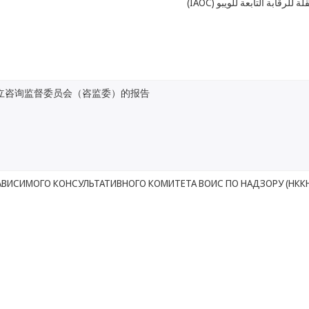
ستقلة للرقابة التابعة للويبو
立咨询监督委员会（咨监委）的报告
АВИСИМОГО КОНСУЛЬТАТИВНОГО КОМИТЕТА ВОИС ПО НАДЗОРУ (НКК