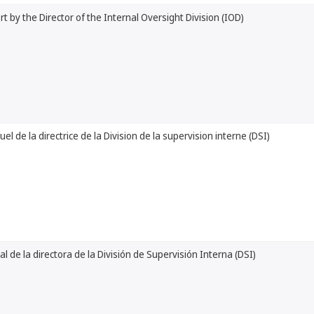
t by the Director of the Internal Oversight Division (IOD)
l de la directrice de la Division de la supervision interne (DSI)
l de la directora de la División de Supervisión Interna (DSI)