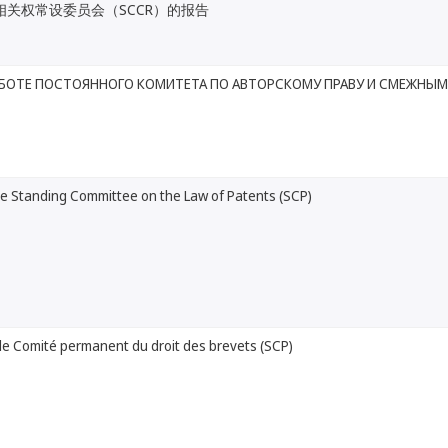
相关权常设委员会（SCCR）的报告
АБОТЕ ПОСТОЯННОГО КОМИТЕТА ПО АВТОРСКОМУ ПРАВУ И СМЕЖНЫМ 
he Standing Committee on the Law of Patents (SCP)
le Comité permanent du droit des brevets (SCP)