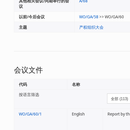
其他相关会议/同期举行的会
A/68
议
以前/今后会议
WO/GA/58
>> WO/GA/60
主题
产权组织大会
会议文件
代码
名称
按语言筛选
WO/GA/60/1
English
Report by t