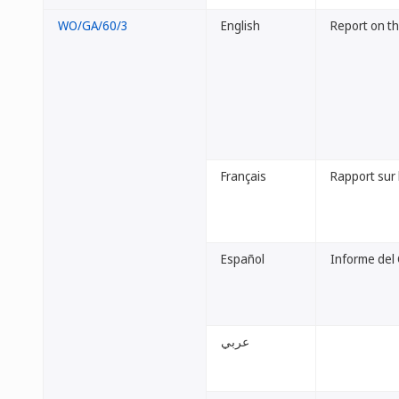
WO/GA/60/3
English
Report on t
Français
Rapport sur 
Español
Informe del
عربي