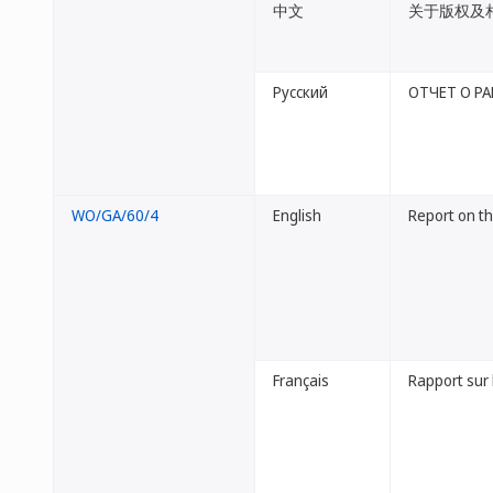
中文
关于版权及
Русский
ОТЧЕТ О Р
WO/GA/60/4
English
Report on t
Français
Rapport sur 