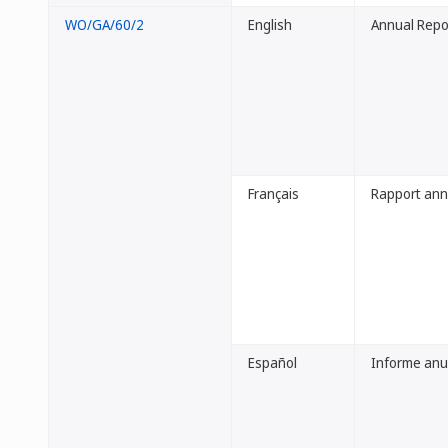
WO/GA/60/2
English
Annual Repor
Français
Rapport annue
Español
Informe anua