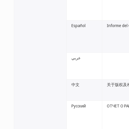
Español
Informe del
عربي
中文
关于版权及
Русский
ОТЧЕТ О Р