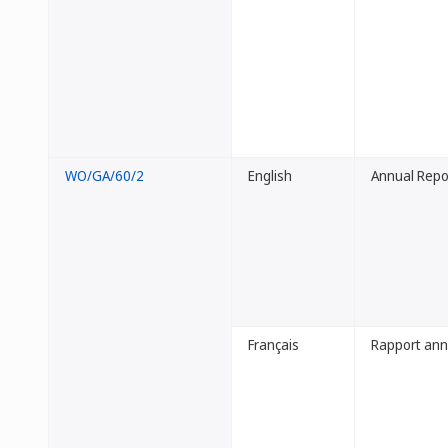
WO/GA/60/2
English
Annual Repor
Français
Rapport annue