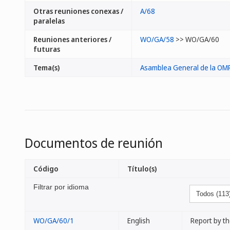
Otras reuniones conexas /
A/68
paralelas
Reuniones anteriores /
WO/GA/58
>> WO/GA/60
futuras
Tema(s)
Asamblea General de la OM
Documentos de reunión
Código
Título(s)
Filtrar por idioma
WO/GA/60/1
English
Report by t