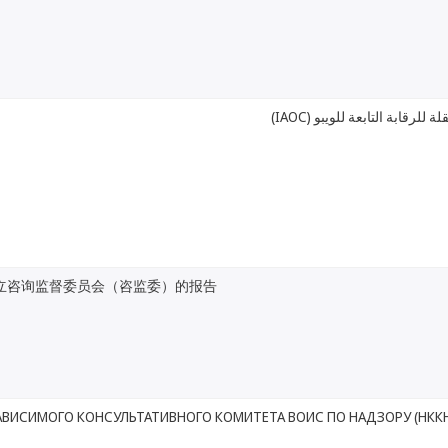
ستقلة للرقابة التابعة للويبو
立咨询监督委员会（咨监委）的报告
АВИСИМОГО КОНСУЛЬТАТИВНОГО КОМИТЕТА ВОИС ПО НАДЗОРУ (НКК