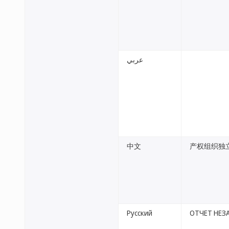
عربي
中文
产权组织独
Русский
ОТЧЕТ НЕЗ