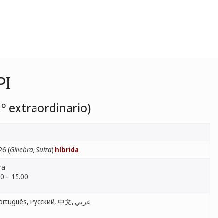
PI
º extraordinario)
26 (
Ginebra, Suiza
)
híbrida
ra
0 – 15.00
English, Français, Español, Português, Русский, 中文, عربي