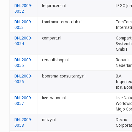
DNL2009-
legoracers.nl
LEGO Jur
0052
DNL2009-
tomtominternetclub.nl
TomTom
0053
Internati
DNL2009-
compart.nl
Compart
0054
Systemh
GmbH
DNL2009-
renaultshop.nl
Renault
0055
Nederla
DNL2009-
boorsma-consultancy.nl
B.V.
0056
Ingenie
Ir. K. Bo
DNL2009-
live-nation.nl
Live Nat
0057
Worldwid
Mojo Con
DNL2009-
mozy.nl
Decho
0058
Corporat