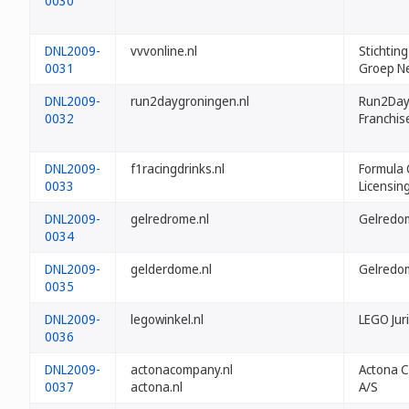
0030
DNL2009-
vvvonline.nl
Stichtin
0031
Groep N
DNL2009-
run2daygroningen.nl
Run2Da
0032
Franchise
DNL2009-
f1racingdrinks.nl
Formula
0033
Licensing
DNL2009-
gelredrome.nl
Gelredom
0034
DNL2009-
gelderdome.nl
Gelredom
0035
DNL2009-
legowinkel.nl
LEGO Jur
0036
DNL2009-
actonacompany.nl
Actona 
0037
actona.nl
A/S