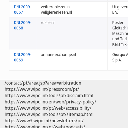
DNL2009-
veililerenlezen.nl
Uitgever
0067
veliglerenlezen.nl
B.V.
DNL2009-
rosler.nl
Rösler
0068
Gleitschl
Maschin
und Tec
Keramik
DNL2009-
armani-exchange.nl
Giorgio 
0069
S.p.A.
/contact/pt/area.jsp?area=arbitration
https://www.wipo.int/pressroom/pt/
https://www.wipo.int/tools/pt/disclaim.html
https://www.wipo.int/en/web/privacy-policy/
https://www.wipo.int/pt/web/accessibility/
https://www.wipo.int/tools/pt/sitemap.html
https://www3.wipo.int/newsletters/pt/
https://www.wipo.int/pt/web/podcasts/