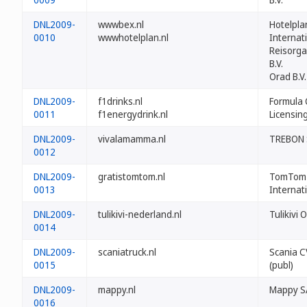
DNL2009-
wwwbex.nl
Hotelpla
0010
wwwhotelplan.nl
Internat
Reisorga
B.V.
Orad B.V.
DNL2009-
f1drinks.nl
Formula
0011
f1energydrink.nl
Licensing
DNL2009-
vivalamamma.nl
TREBON S.
0012
DNL2009-
gratistomtom.nl
TomTom
0013
Internati
DNL2009-
tulikivi-nederland.nl
Tulikivi O
0014
DNL2009-
scaniatruck.nl
Scania C
0015
(publ)
DNL2009-
mappy.nl
Mappy S
0016