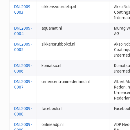
DNL2009-
sikkensvoordelig.nl
Akzo No
0003
Coating
Internati
DNL2009-
aquamat.nl
Murag W
0004
AG
DNL2009-
sikkensrubbolxd.nl
Akzo No
0005
Coating
Internati
DNL2009-
komatsu.nl
Komatsu
0006
Internati
DNL2009-
urnencentrumnederland.nl
Albert M
0007
Reden, h.
Urnence
Nederla
DNL2009-
facebook.nl
Facebook
0008
DNL2009-
onlineadp.nl
ADP Ned
0009
B.V.