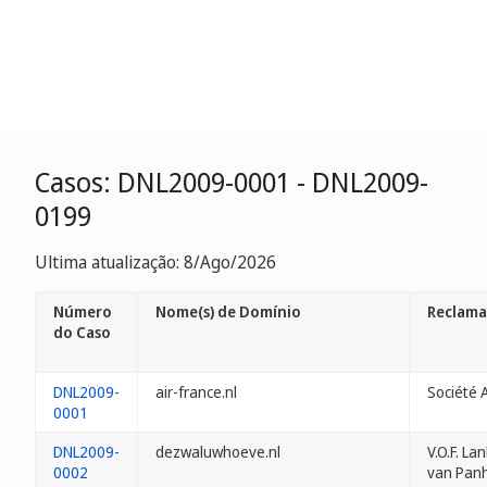
Casos: DNL2009-0001 - DNL2009-
0199
Ultima atualização: 8/Ago/2026
Número
Nome(s) de Domínio
Reclam
do Caso
DNL2009-
air-france.nl
Société A
0001
DNL2009-
dezwaluwhoeve.nl
V.O.F. La
0002
van Pan