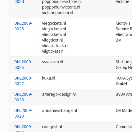
0024
poppodium-victorie.nl
Victorie
poppodiumvictorie.nl
victoriepodium.nl
DNL2009-
viegtickets.nl
Monty's 
0025
vlegtickets.nl
Service B
vliegtckets.nl
Vliegtari
vliegticet.nl
B.V.
vliegtockets.nl
vligtickets.nl
DNL2009-
vvvasten.nl
Stichtin
0026
Groep N
DNL2009-
kuka.nl
KUKA Sy
0027
GmbH
DNL2009-
alterego-design.nl
BVBA Alt
0028
DNL2009-
armaniexchange.nl
GA Modef
0029
DNL2009-
comgest.nl
Comgest 