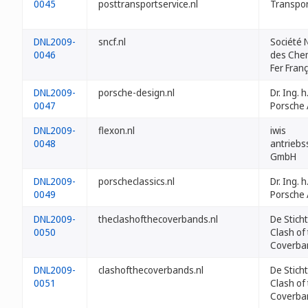
0045
posttransportservice.nl
Transpor
DNL2009-
sncf.nl
Société 
0046
des Che
Fer Franç
DNL2009-
porsche-design.nl
Dr. Ing. h.
0047
Porsche
DNL2009-
flexon.nl
iwis
0048
antrieb
GmbH
DNL2009-
porscheclassics.nl
Dr. Ing. h.
0049
Porsche
DNL2009-
theclashofthecoverbands.nl
De Stich
0050
Clash of
Coverba
DNL2009-
clashofthecoverbands.nl
De Stich
0051
Clash of
Coverba