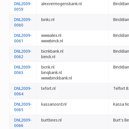
DNL2009-
alexvermogensbank.nl
BinckBan
0059
DNL2009-
binkc.nl
BinckBan
0060
DNL2009-
wwwalex.nl
BinckBan
0061
wwwbinck.nl
DNL2009-
bicnkbank.nl
BinckBan
0062
bimck.nl
DNL2009-
bicnk.nl
BinckBan
0063
binqbank.nl
wwwbinckbank.nl
DNL2009-
tefort.nl
Telfort B.
0064
DNL2009-
kassanoord.nl
Kassa No
0065
DNL2009-
burtbees.nl
Burt's Be
0066