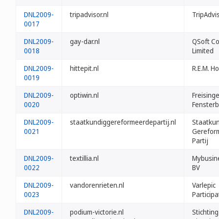
DNL2009-
tripadvisor.nl
TripAdvi
0017
DNL2009-
gay-dar.nl
QSoft Co
0018
Limited
DNL2009-
hittepit.nl
R.E.M. Ho
0019
DNL2009-
optiwin.nl
Freisinge
0020
Fenster
DNL2009-
staatkundiggereformeerdepartij.nl
Staatku
0021
Gerefor
Partij
DNL2009-
textillia.nl
Mybusin
0022
BV
DNL2009-
vandorenrieten.nl
Varlepic
0023
Participa
DNL2009-
podium-victorie.nl
Stichtin