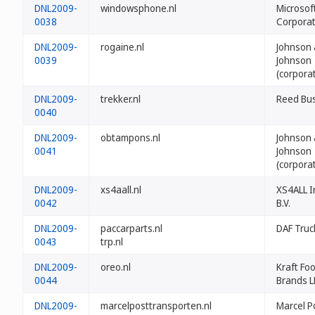
DNL2009-
windowsphone.nl
Microsof
0038
Corporat
DNL2009-
rogaine.nl
Johnson
0039
Johnson
(corpora
DNL2009-
trekker.nl
Reed Bus
0040
DNL2009-
obtampons.nl
Johnson
0041
Johnson
(corpora
DNL2009-
xs4aall.nl
XS4ALL I
0042
B.V.
DNL2009-
paccarparts.nl
DAF Truck
0043
trp.nl
DNL2009-
oreo.nl
Kraft Fo
0044
Brands L
DNL2009-
marcelposttransporten.nl
Marcel P