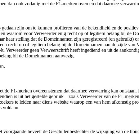
men dan ook zodanig met de F1-merken overeen dat daarmee verwarrin
edaan zijn om te kunnen profiteren van de bekendheid en de positie
n waarom voor Verweerder enig recht op of legitiem belang bij de Dom
naar haar stelling dat de Domeinnamen zijn geregistreerd (en gebruikt) 
en recht op of legitiem belang bij de Domeinnamen aan de zijde van Ver
. Nu Verweerder geen Verweerschrift heeft ingediend en uit de aankond
em belang bij de Domeinnamen aanwezig.
an.
 de F1-merken overeenstemen dat daarmee verwarring kan ontstaan. Door
ndien is uit het gestelde gebruik – zoals Verweerder van de F1-mer
zoekers te leiden naar diens website waarop een van hem afkomstig pro
is voldaan.
et voorgaande beveelt de Geschillenbeslechter de wijziging van de ho
.