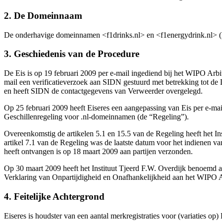
2. De Domeinnaam
De onderhavige domeinnamen <f1drinks.nl> en <f1energydrink.nl> (
3. Geschiedenis van de Procedure
De Eis is op 19 februari 2009 per e-mail ingediend bij het WIPO Arbit
mail een verificatieverzoek aan SIDN gestuurd met betrekking tot d
en heeft SIDN de contactgegevens van Verweerder overgelegd.
Op 25 februari 2009 heeft Eiseres een aangepassing van Eis per e-mail 
Geschillenregeling voor .nl-domeinnamen (de “Regeling”).
Overeenkomstig de artikelen 5.1 en 15.5 van de Regeling heeft het I
artikel 7.1 van de Regeling was de laatste datum voor het indienen va
heeft ontvangen is op 18 maart 2009 aan partijen verzonden.
Op 30 maart 2009 heeft het Instituut Tjeerd F.W. Overdijk benoemd als
Verklaring van Onpartijdigheid en Onafhankelijkheid aan het WIPO Ar
4. Feitelijke Achtergrond
Eiseres is houdster van een aantal merkregistraties voor (variaties op