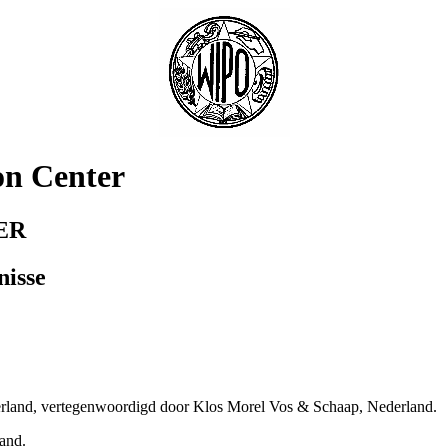
on Center
ER
nisse
derland, vertegenwoordigd door Klos Morel Vos & Schaap, Nederland.
and.