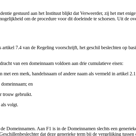
ntie gestuurd aan het Instituut blijkt dat Verweerder, zij het met enig
elijkheid om de procedure voor dit doeleinde te schorsen. Uit de over
 artikel 7.4 van de Regeling voorschrijft, het geschil beslechten op ba
rdracht van een domeinnaam voldoen aan drie cumulatieve eisen:
 met een merk, handelsnaam of andere naam als vermeld in artikel 2.1 
de domeinnaam; en
r trouw gebruikt.
als volgt.
 de Domeinnamen. Aan F1 is in de Domeinnamen slechts een generieke 
Geschillenbeslechter dat deze generieke term bij de vergelijking tuss