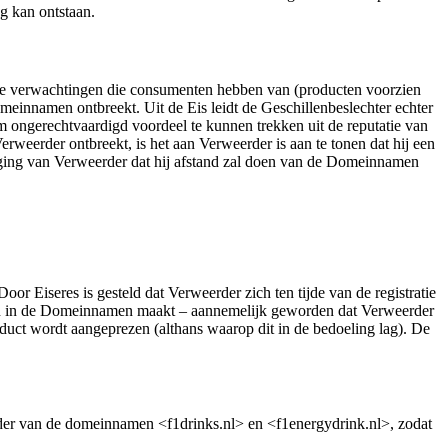
g kan ontstaan.
ve verwachtingen die consumenten hebben van (producten voorzien
einnamen ontbreekt. Uit de Eis leidt de Geschillenbeslechter echter
om ongerechtvaardigd voordeel te kunnen trekken uit de reputatie van
weerder ontbreekt, is het aan Verweerder is aan te tonen dat hij een
iging van Verweerder dat hij afstand zal doen van de Domeinnamen
 Eiseres is gesteld dat Verweerder zich ten tijde van de registratie
ken in de Domeinnamen maakt – aannemelijk geworden dat Verweerder
duct wordt aangeprezen (althans waarop dit in de bedoeling lag). De
uder van de domeinnamen <f1drinks.nl> en <f1energydrink.nl>, zodat