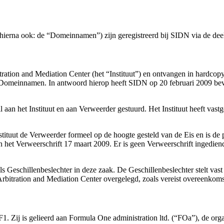
hierna ook: de “Domeinnamen”) zijn geregistreerd bij SIDN via de d
ration and Mediation Center (het “Instituut”) en ontvangen in hardcopy 
e Domeinnamen. In antwoord hierop heeft SIDN op 20 februari 2009 bev
aan het Instituut en aan Verweerder gestuurd. Het Instituut heeft vastg
nstituut de Verweerder formeel op de hoogte gesteld van de Eis en is 
n het Verweerschrift 17 maart 2009. Er is geen Verweerschrift ingediend
 Geschillenbeslechter in deze zaak. De Geschillenbeslechter stelt vast 
bitration and Mediation Center overgelegd, zoals vereist overeenkomst
) F1. Zij is gelieerd aan Formula One administration ltd. (“FOa”), de or