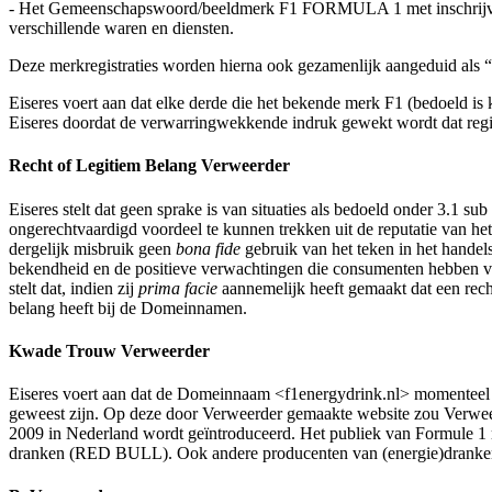
- Het Gemeenschapswoord/beeldmerk F1 FORMULA 1 met inschrijving
verschillende waren en diensten.
Deze merkregistraties worden hierna ook gezamenlijk aangeduid als 
Eiseres voert aan dat elke derde die het bekende merk F1 (bedoeld is
Eiseres doordat de verwarringwekkende indruk gewekt wordt dat regis
Recht of Legitiem Belang Verweerder
Eiseres stelt dat geen sprake is van situaties als bedoeld onder 3.1 s
ongerechtvaardigd voordeel te kunnen trekken uit de reputatie van he
dergelijk misbruik geen
bona fide
gebruik van het teken in het hande
bekendheid en de positieve verwachtingen die consumenten hebben va
stelt dat, indien zij
prima facie
aannemelijk heeft gemaakt dat een recht
belang heeft bij de Domeinnamen.
Kwade Trouw Verweerder
Eiseres voert aan dat de Domeinnaam <f1energydrink.nl> momenteel d
geweest zijn. Op deze door Verweerder gemaakte website zou Verwe
2009 in Nederland wordt geïntroduceerd. Het publiek van Formule 1 
dranken (RED BULL). Ook andere producenten van (energie)dranken z