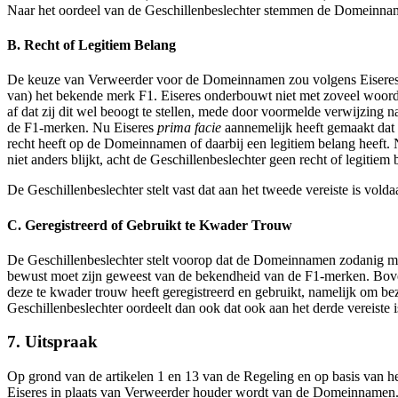
Naar het oordeel van de Geschillenbeslechter stemmen de Domeinna
B. Recht of Legitiem Belang
De keuze van Verweerder voor de Domeinnamen zou volgens Eiseres g
van) het bekende merk F1. Eiseres onderbouwt niet met zoveel woorde
af dat zij dit wel beoogt te stellen, mede door voormelde verwijzing 
de F1-merken. Nu Eiseres
prima facie
aannemelijk heeft gemaakt dat e
recht heeft op de Domeinnamen of daarbij een legitiem belang heeft
niet anders blijkt, acht de Geschillenbeslechter geen recht of legiti
De Geschillenbeslechter stelt vast dat aan het tweede vereiste is volda
C. Geregistreerd of Gebruikt te Kwader Trouw
De Geschillenbeslechter stelt voorop dat de Domeinnamen zodanig met
bewust moet zijn geweest van de bekendheid van de F1-merken. Bove
deze te kwader trouw heeft geregistreerd en gebruikt, namelijk om be
Geschillenbeslechter oordeelt dan ook dat ook aan het derde vereiste 
7. Uitspraak
Op grond van de artikelen 1 en 13 van de Regeling en op basis van h
Eiseres in plaats van Verweerder houder wordt van de Domeinnamen