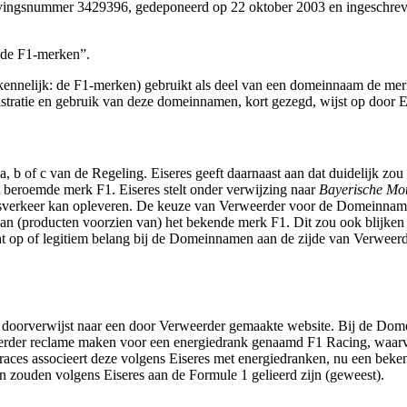
snummer 3429396, gedeponeerd op 22 oktober 2003 en ingeschreven 
“de F1-merken”.
 kennelijk: de F1-merken) gebruikt als deel van een domeinnaam de merk
tratie en gebruik van deze domeinnamen, kort gezegd, wijst op door E
ub a, b of c van de Regeling. Eiseres geeft daarnaast aan dat duidelijk z
t beroemde merk F1. Eiseres stelt onder verwijzing naar
Bayerische Mot
lsverkeer kan opleveren. De keuze van Verweerder voor de Domeinname
n (producten voorzien van) het bekende merk F1. Dit zou ook blijken 
 op of legitiem belang bij de Domeinnamen aan de zijde van Verweerder 
oorverwijst naar een door Verweerder gemaakte website. Bij de Domeinn
erder reclame maken voor een energiedrank genaamd F1 Racing, waarv
races associeert deze volgens Eiseres met energiedranken, nu een bek
ouden volgens Eiseres aan de Formule 1 gelieerd zijn (geweest).