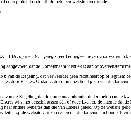
eerd en exploiteert onder dit domein een website over mode.
n.
TILIA, op mei 1971 geregistreerd en ingeschreven voor waren in klas
eling aangevoerd dat de Domeinnaam identiek is aan of overeenstemt me
1 sub b van de Regeling, dat Verweerder geen recht heeft op of legiti
seres door Eiseres. Ondanks de sommaties heeft geen van de domeinnaa
1 sub c van de Regeling, dat de domeinnaamhouder de Domeinnaam te kwa
 Eiseres wijst het verschil tussen één of twee L-en op de intentie dat
ing naar andere websites dan die van Eiseres geleid. Op de website 
 activiteiten op de website van Eiseres en dat de domeinnaamhouder hier