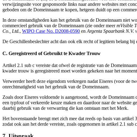
verwijzingssite voor gesponsorde links naar andere websites met con
geboden om de Domeinnaam te kopen, hetgeen duidt op een commerc
In deze omstandigheden kan het gebruik van de Domeinnaam niet worde
commercieel gebruik van de Domeinnaam (zie onder meer
mVisible T
Co., Ltd.
,
WIPO Case No. D2008-0590
en
Argenta Spaarbank N.V. v.
De Geschillenbeslechter acht dan ook elk recht of legitiem belang b
C. Geregistreerd of Gebruikt te Kwader Trouw
Artikel 2.1 sub c vereiste dat ofwel de registratie van de Domeinna
kwader trouw is geregistreerd moet worden gekeken naar het moment
Verweerder heeft deze eigendom verkregen nadat Eiseres (voor de t
onrechtmatigheid van het gebruik van de Domeinnaam.
Zoals door Eiseres voldoende is aangetoond, wordt de Domeinnaam do
een typfout of verkeerde keuze maken en daardoor naar de website 
daarbij gebruik van de verwarring die kan ontstaan met het Merk.
Het bovenstaande brengt met zich mee dat reeds op basis van artikel
zodat ook aan het derde vereiste, zoals opgenomen in artikel 2.1 sub 
7. Uitspraak