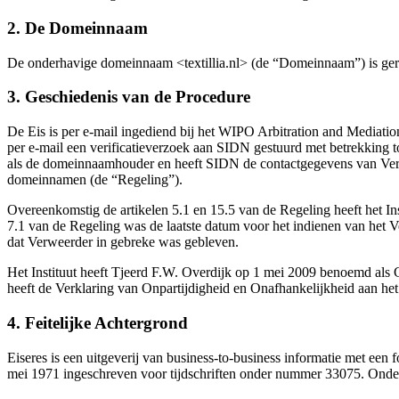
2. De Domeinnaam
De onderhavige domeinnaam <textillia.nl> (de “Domeinnaam”) is gere
3. Geschiedenis van de Procedure
De Eis is per e-mail ingediend bij het WIPO Arbitration and Mediation
per e-mail een verificatieverzoek aan SIDN gestuurd met betrekking 
als de domeinnaamhouder en heeft SIDN de contactgegevens van Verweer
domeinnamen (de “Regeling”).
Overeenkomstig de artikelen 5.1 en 15.5 van de Regeling heeft het In
7.1 van de Regeling was de laatste datum voor het indienen van het V
dat Verweerder in gebreke was gebleven.
Het Instituut heeft Tjeerd F.W. Overdijk op 1 mei 2009 benoemd als Ge
heeft de Verklaring van Onpartijdigheid en Onafhankelijkheid aan het
4. Feitelijke Achtergrond
Eiseres is een uitgeverij van business-to-business informatie met ee
mei 1971 ingeschreven voor tijdschriften onder nummer 33075. Onder d