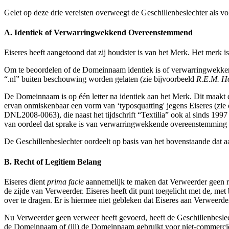
Gelet op deze drie vereisten overweegt de Geschillenbeslechter als vo
A. Identiek of Verwarringwekkend Overeenstemmend
Eiseres heeft aangetoond dat zij houdster is van het Merk. Het merk i
Om te beoordelen of de Domeinnaam identiek is of verwarringwekkend
“.nl” buiten beschouwing worden gelaten (zie bijvoorbeeld
R.E.M. Ho
De Domeinnaam is op één letter na identiek aan het Merk. Dit maakt
ervan onmiskenbaar een vorm van ‘typosquatting' jegens Eiseres (zie
DNL2008-0063), die naast het tijdschrift “Textilia” ook al sinds 1997
van oordeel dat sprake is van verwarringwekkende overeenstemming
De Geschillenbeslechter oordeelt op basis van het bovenstaande dat aan
B. Recht of Legitiem Belang
Eiseres dient
prima facie
aannemelijk te maken dat Verweerder geen rec
de zijde van Verweerder. Eiseres heeft dit punt toegelicht met de, m
over te dragen. Er is hiermee niet gebleken dat Eiseres aan Verwee
Nu Verweerder geen verweer heeft gevoerd, heeft de Geschillenbeslech
de Domeinnaam of (iii) de Domeinnaam gebruikt voor niet-commerciël