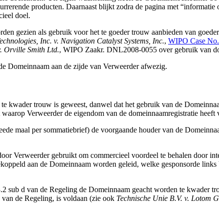
currerende producten. Daarnaast blijkt zodra de pagina met “informati
ieel doel.
n gezien als gebruik voor het te goeder trouw aanbieden van goederen 
echnologies, Inc. v. Navigation Catalyst Systems, Inc.
,
WIPO Case No.
 Orville Smith Ltd.
, WIPO Zaakr. DNL2008-0055 over gebruik van do
ij de Domeinnaam aan de zijde van Verweerder afwezig.
am te kwader trouw is geweest, danwel dat het gebruik van de Domeinn
 waarop Verweerder de eigendom van de domeinnaamregistratie heeft 
weede maal per sommatiebrief) de voorgaande houder van de Domeinna
or Verweerder gebruikt om commercieel voordeel te behalen door inte
gekoppeld aan de Domeinnaam worden geleid, welke gesponsorde links 
 3.2 sub d van de Regeling de Domeinnaam geacht worden te kwader trou
c van de Regeling, is voldaan (zie ook
Technische Unie B.V. v. Lotom G