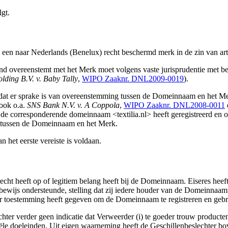
lgt.
s een naar Nederlands (Benelux) recht beschermd merk in de zin van art
 overeenstemt met het Merk moet volgens vaste jurisprudentie met be
lding B.V. v. Baby Tally
,
WIPO Zaaknr. DNL2009-0019
).
 dat er sprake is van overeenstemming tussen de Domeinnaam en het M
 ook o.a.
SNS Bank N.V. v. A Coppola
,
WIPO Zaaknr. DNL2008-0011
 de corresponderende domeinnaam <textilia.nl> heeft geregistreerd en o
 tussen de Domeinnaam en het Merk.
 het eerste vereiste is voldaan.
ht heeft op of legitiem belang heeft bij de Domeinnaam. Eiseres heeft g
et bewijs ondersteunde, stelling dat zij iedere houder van de Domeinn
rder toestemming heeft gegeven om de Domeinnaam te registreren en geb
ter verder geen indicatie dat Verweerder (i) te goeder trouw producte
e doeleinden. Uit eigen waarneming heeft de Geschillenbeslechter bo