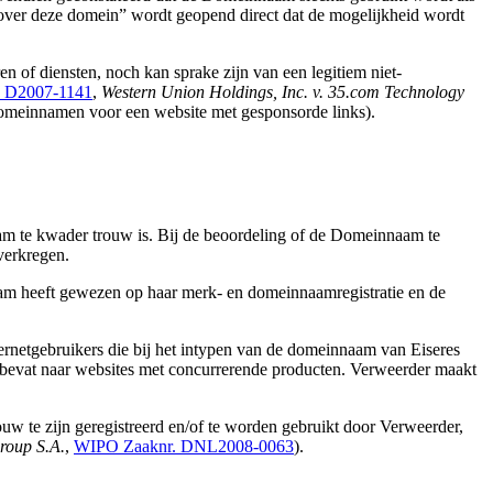
e over deze domein” wordt geopend direct dat de mogelijkheid wordt
of diensten, noch kan sprake zijn van een legitiem niet-
 D2007-1141
,
Western Union Holdings, Inc. v. 35.com Technology
meinnamen voor een website met gesponsorde links).
aam te kwader trouw is. Bij de beoordeling of de Domeinnaam te
verkregen.
am heeft gewezen op haar merk- en domeinnaamregistratie en de
rnetgebruikers die bij het intypen van de domeinnaam van Eiseres
bevat naar websites met concurrerende producten. Verweerder maakt
w te zijn geregistreerd en/of te worden gebruikt door Verweerder,
roup S.A.
,
WIPO Zaaknr. DNL2008-0063
).