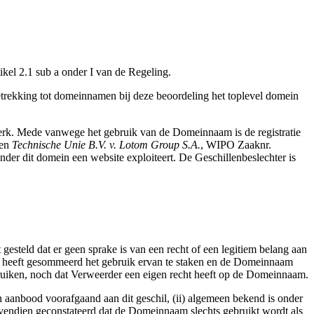
ikel 2.1 sub a onder I van de Regeling.
trekking tot domeinnamen bij deze beoordeling het toplevel domein
erk. Mede vanwege het gebruik van de Domeinnaam is de registratie
en
Technische Unie B.V. v. Lotom Group S.A.
, WIPO Zaaknr.
nder dit domein een website exploiteert. De Geschillenbeslechter is
esteld dat er geen sprake is van een recht of een legitiem belang aan
aam heeft gesommeerd het gebruik ervan te staken en de Domeinnaam
ruiken, noch dat Verweerder een eigen recht heeft op de Domeinnaam.
n aanbood voorafgaand aan dit geschil, (ii) algemeen bekend is onder
vendien geconstateerd dat de Domeinnaam slechts gebruikt wordt als