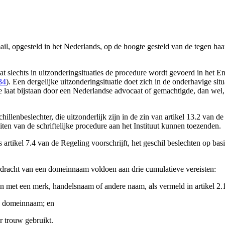
mail, opgesteld in het Nederlands, op de hoogte gesteld van de tegen ha
dat slechts in uitzonderingsituaties de procedure wordt gevoerd in het E
34
). Een dergelijke uitzonderingsituatie doet zich in de onderhavige situ
 laat bijstaan door een Nederlandse advocaat of gemachtigde, dan wel, a
lenbeslechter, die uitzonderlijk zijn in de zin van artikel 13.2 van de
ten van de schriftelijke procedure aan het Instituut kunnen toezenden.
 artikel 7.4 van de Regeling voorschrijft, het geschil beslechten op ba
rdracht van een domeinnaam voldoen aan drie cumulatieve vereisten:
 met een merk, handelsnaam of andere naam, als vermeld in artikel 2.
de domeinnaam; en
r trouw gebruikt.