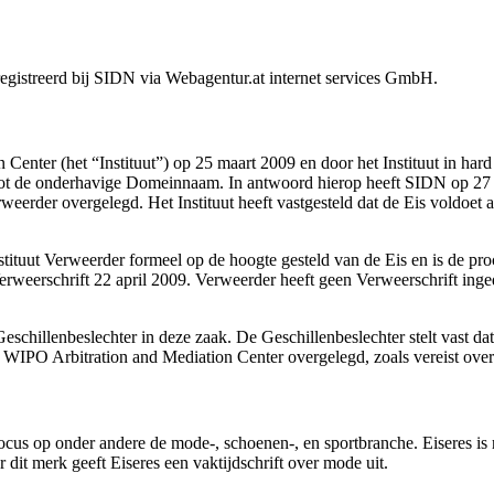
gistreerd bij SIDN via Webagentur.at internet services GmbH.
 Center (het “Instituut”) op 25 maart 2009 en door het Instituut in har
tot de onderhavige Domeinnaam. In antwoord hierop heeft SIDN op 27 m
der overgelegd. Het Instituut heeft vastgesteld dat de Eis voldoet aa
stituut Verweerder formeel op de hoogte gesteld van de Eis en is de p
erweerschrift 22 april 2009. Verweerder heeft geen Verweerschrift ing
schillenbeslechter in deze zaak. De Geschillenbeslechter stelt vast da
 WIPO Arbitration and Mediation Center overgelegd, zoals vereist over
n focus op onder andere de mode-, schoenen-, en sportbranche. Eiseres
it merk geeft Eiseres een vaktijdschrift over mode uit.