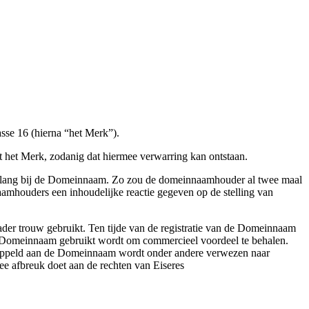
se 16 (hierna “het Merk”).
t het Merk, zodanig dat hiermee verwarring kan ontstaan.
em belang bij de Domeinnaam. Zo zou de domeinnaamhouder al twee maal
mhouders een inhoudelijke reactie gegeven op de stelling van
der trouw gebruikt. Ten tijde van de registratie van de Domeinnaam
 de Domeinnaam gebruikt wordt om commercieel voordeel te behalen.
gekoppeld aan de Domeinnaam wordt onder andere verwezen naar
mee afbreuk doet aan de rechten van Eiseres