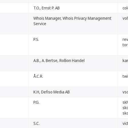
T.O., Ernst P. AB
col
Whois Manager, Whois Privacy Management
vol
Service
P.S.
re
to
A.B., A. Bertse, Rollion Handel
ka
Å.C.R.
twi
K.H, Defiso Media AB
vso
P.G.
skl
sko
sko
S.C.
vic