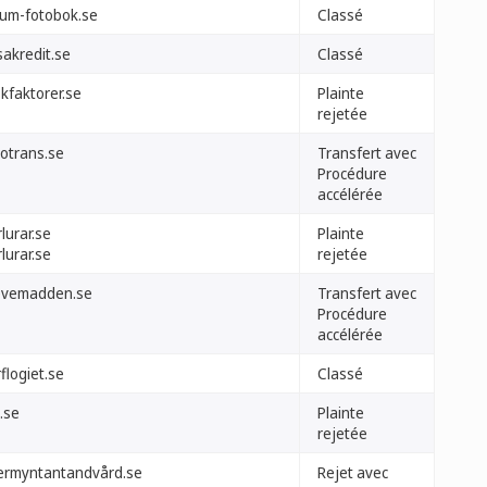
xum-fotobok.se
Classé
sakredit.se
Classé
skfaktorer.se
Plainte
rejetée
notrans.se
Transfert avec
Procédure
accélérée
lurar.se
Plainte
lurar.se
rejetée
evemadden.se
Transfert avec
Procédure
accélérée
flogiet.se
Classé
.se
Plainte
rejetée
ermyntantandvård.se
Rejet avec