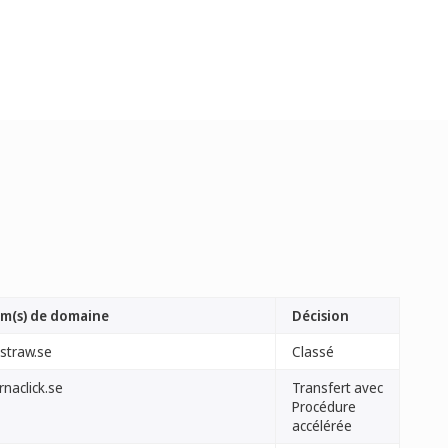
m(s) de domaine
Décision
estraw.se
Classé
rnaclick.se
Transfert avec
Procédure
accélérée