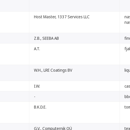
Host Master, 1337 Services LLC
na
na
Z.B., SEEBA AB
fin
A.T.
fja
W.H., LRE Coatings BV
liq
I.W.
ca
-
bb
B.K.D.E.
to
G.V., Computernik OÜ
tex