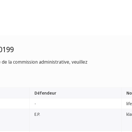
0199
e de la commission administrative, veuillez
Défendeur
No
-
lif
E.P.
kla