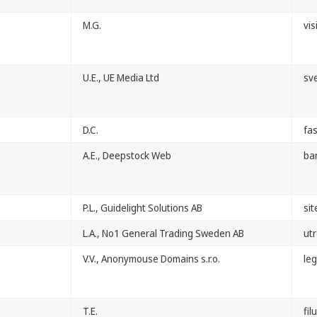
M.G.
vis
U.E., UE Media Ltd
sv
D.C.
fas
A.E., Deepstock Web
ba
P.L., Guidelight Solutions AB
sit
L.A., No1 General Trading Sweden AB
ut
V.V., Anonymouse Domains s.r.o.
le
T.E.
fil