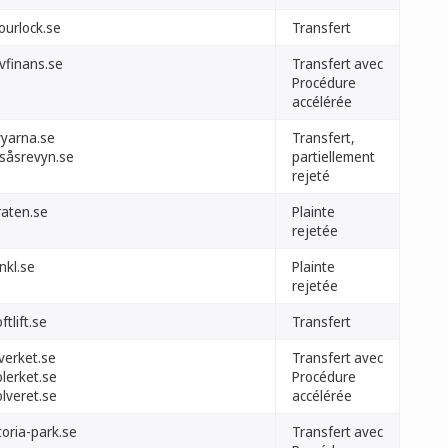
ourlock.se
Transfert
vfinans.se
Transfert avec
Procédure
accélérée
vyarna.se
Transfert,
rsåsrevyn.se
partiellement
rejeté
raten.se
Plainte
rejetée
nkl.se
Plainte
rejetée
ftlift.se
Transfert
verket.se
Transfert avec
lerket.se
Procédure
lveret.se
accélérée
toria-park.se
Transfert avec