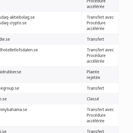
Procédure
accélérée
sdaq-aktiebolag.se
Transfert avec
sdaq-crypto.se
Procédure
accélérée
die.se
Transfert
llhotelletlofsdalen.se
Transfert avec
Procédure
accélérée
uidrubber.se
Plainte
rejetée
segroup.se
Transfert
o.se
Classé
mmybahama.se
Transfert avec
Procédure
accélérée
i.se
Transfert