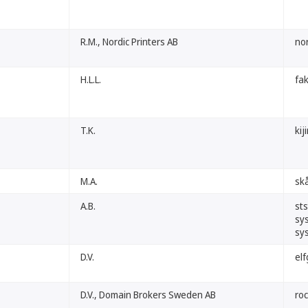
R.M., Nordic Printers AB
nor
H.L.L.
fa
T.K.
kij
M.A.
sk
A.B.
st
sy
sy
D.V.
elf
D.V., Domain Brokers Sweden AB
roc