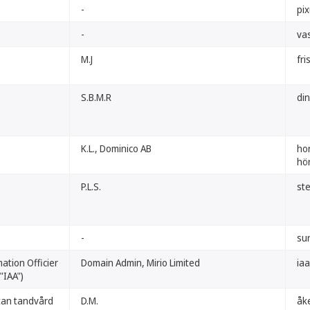
-
pi
-
va
M.J
fri
S.B.M.R
di
K.L., Dominico AB
hor
hör
P.L.S.
st
-
sur
ation Officier
Domain Admin, Mirio Limited
iaa
"IAA")
tan tandvård
D.M.
åk