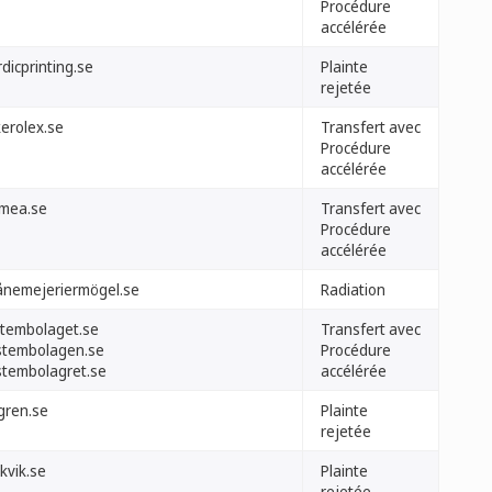
Procédure
accélérée
dicprinting.se
Plainte
rejetée
kerolex.se
Transfert avec
Procédure
accélérée
imea.se
Transfert avec
Procédure
accélérée
ånemejeriermögel.se
Radiation
stembolaget.se
Transfert avec
stembolagen.se
Procédure
stembolagret.se
accélérée
gren.se
Plainte
rejetée
kvik.se
Plainte
rejetée