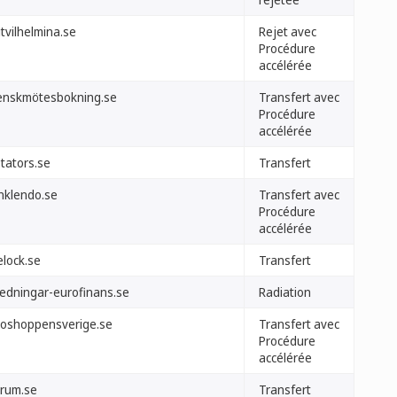
itvilhelmina.se
Rejet avec
Procédure
accélérée
enskmötesbokning.se
Transfert avec
Procédure
accélérée
tators.se
Transfert
nklendo.se
Transfert avec
Procédure
accélérée
elock.se
Transfert
redningar-eurofinans.se
Radiation
goshoppensverige.se
Transfert avec
Procédure
accélérée
urum.se
Transfert