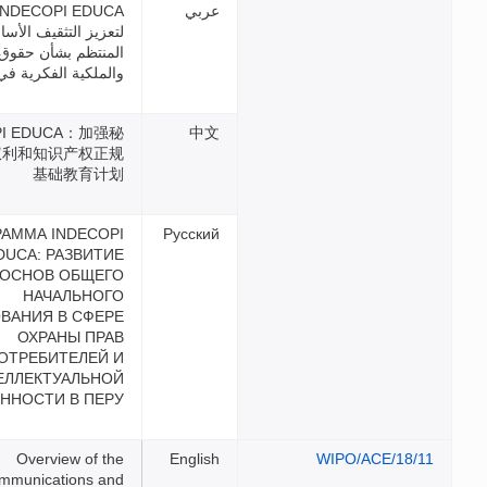
INDECOPI EDUCA: برنامج
لتعزيز التثقيف الأساسي
المنتظم بشأن حقوق المستهلك
والملكية الفكرية في بيرو
INDECOPI EDUCA：加强秘
鲁消费者权利和知识产权正规
基础教育计划
ПРОГРАММА INDECOPI
EDUCA: РАЗВИТИЕ
ОСНОВ ОБЩЕГО
НАЧАЛЬНОГО
ОБРАЗОВАНИЯ В СФЕРЕ
ОХРАНЫ ПРАВ
ПОТРЕБИТЕЛЕЙ И
ИНТЕЛЛЕКТУАЛЬНОЙ
СОБСТВЕННОСТИ В ПЕРУ
Overview of the
Communications and