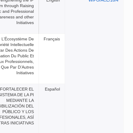
Strengthening the IP
Ecosystem through Raising
Public and Professional
Awareness and other
Initiatives
Renforcer L’Écosystème De
La Propriété Intellectuelle
Par Des Actions De
Sensibilisation Du Public Et
Des Milieux Professionnels,
Ainsi Que Par D’Autres
Initiatives
FORTALECER EL
ECOSISTEMA DE LA PI
MEDIANTE LA
SENSIBILIZACIÓN DEL
PÚBLICO Y LOS
PROFESIONALES, ASÍ
COMO OTRAS INICIATIVAS