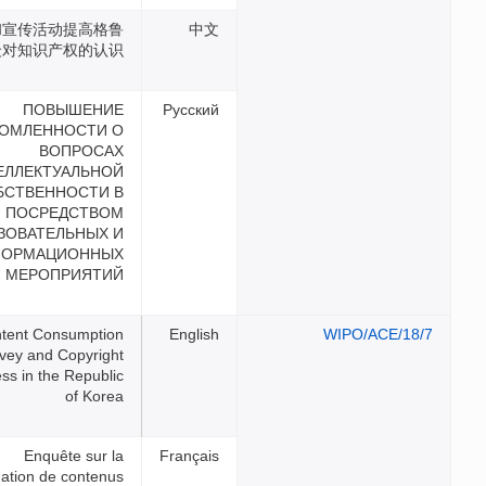
通过教育和宣传活动提高格鲁
吉亚公众对知识产权的认识
ПОВЫШЕНИЕ
ОСВЕДОМЛЕННОСТИ О
ВОПРОСАХ
ИНТЕЛЛЕКТУАЛЬНОЙ
СОБСТВЕННОСТИ В
ГРУЗИИ ПОСРЕДСТВОМ
ОБРАЗОВАТЕЛЬНЫХ И
ИНФОРМАЦИОННЫХ
МЕРОПРИЯТИЙ
Illegal Content Consumption
Survey and Copyright
Awareness in the Republic
of Korea
Enquête sur la
consommation de contenus