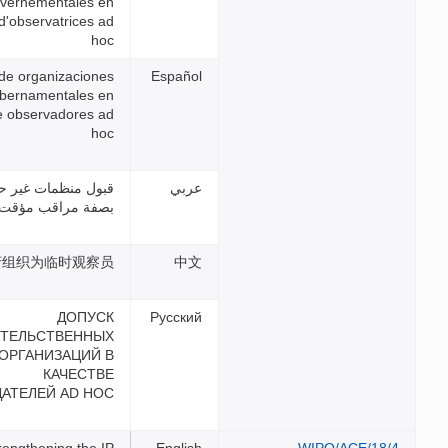
non gouvernementales en
qualité d'observatrices ad
hoc
Admisión de organizaciones
no gubernamentales en
calidad de observadores ad
hoc
قبول منظمات غير حكومية
بصفة مراقب مؤقت
接纳非政府组织为临时观察员
ДОПУСК
НЕПРАВИТЕЛЬСТВЕННЫХ
ОРГАНИЗАЦИЙ В
КАЧЕСТВЕ
НАБЛЮДАТЕЛЕЙ AD HOC