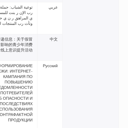
توعية الشباب: حملة توعية ع
رب الإن ر بنت للمستهلك ر ن
ي المراهق ر ن ي حول مخاطر
وتأث رب المنتجات المقلد ة
向年轻人传递信息：关于假冒
产品危害与影响的青少年消费
者线上意识提升活动
ИНФОРМИРОВАНИЕ
МОЛОДЕЖИ: ИНТЕРНЕТ-
КАМПАНИЯ ПО
ПОВЫШЕНИЮ
ОСВЕДОМЛЕННОСТИ
ЮНЫХ ПОТРЕБИТЕЛЕЙ
ОБ ОПАСНОСТИ И
ПОСЛЕДСТВИЯХ
ИСПОЛЬЗОВАНИЯ
КОНТРАФАКТНОЙ
ПРОДУКЦИИ