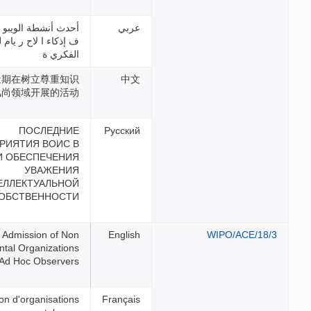
أحدث أنشطة الويبو ي مجال ز
ف إذكاء ا لاح ر يام للملكية
الفكري ة
产权组织近期在树立尊重知识
产权的风尚领域开展的活动
ПОСЛЕДНИЕ
МЕРОПРИЯТИЯ ВОИС В
ОБЛАСТИ ОБЕСПЕЧЕНИЯ
УВАЖЕНИЯ
ИНТЕЛЛЕКТУАЛЬНОЙ
СОБСТВЕННОСТИ
Admission of Non
Governmental Organizations
as Ad Hoc Observers
Admission d'organisations