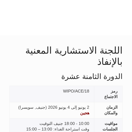
عنية
نيف, سويسرا
)