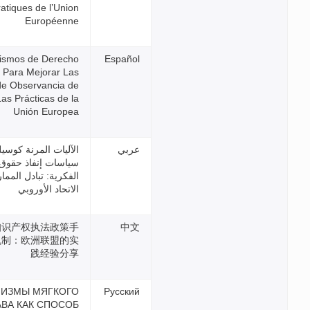
pratiques de l’Union
Européenne
Mecanismos de Derecho
Indicativo Para Mejorar Las
Políticas de Observancia de
la pi: Las Prácticas de la
Unión Europea
الآليات المرنة كوسيلة لتعزيز
سياسات إنفاذ حقوق الملكية
الفكرية: تبادل الممارسات من
الاتحاد الأوروبي
作为加强知识产权执法政策手
段的软性机制：欧洲联盟的实
践经验分享
МЕХАНИЗМЫ МЯГКОГО
ПРАВА КАК СПОСОБ