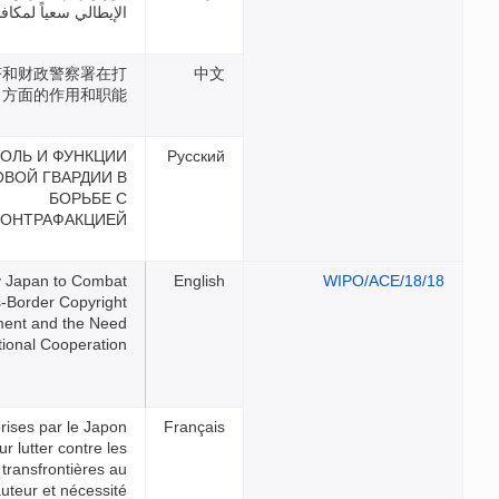
الإيطالي سعياً لمكافحة التزوير
意大利经济和财政警察署在打
击假冒方面的作用和职能
РОЛЬ И ФУНКЦИИ
ФИНАНСОВОЙ ГВАРДИИ В
БОРЬБЕ С
КОНТРАФАКЦИЕЙ
Efforts by Japan to Combat
Cross-Border Copyright
Infringement and the Need
for International Cooperation
Mesures prises par le Japon
pour lutter contre les
atteintes transfrontières au
droit d’auteur et nécessité