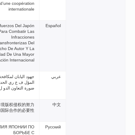
d’une coopération
internationale
Los Esfuerzos Del Japón
Para Combatir Las
Infracciones
Transfronterizas Del
Derecho De Autor Y La
Necesidad De Una Mayor
Cooperación Internacional
جهود اليابان لمكافحة انتهاك حق
المؤل ف ع ري الحدود و ز
ضورة التعاون الدو ل
日本打击跨境版权侵权的努力
和国际合作的必要性
УСИЛИЯ ЯПОНИИ ПО
БОРЬБЕ С