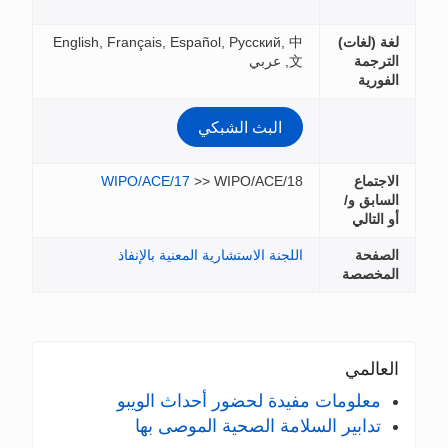
English, Franç
WIPO/
إنفاذ
يبو
ا