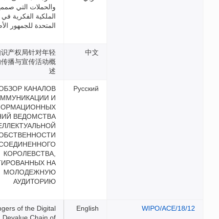
والحملات التي صممها مكتب
الملكية الفكرية في المملكة
المتحدة للجمهور الأصغر سناً
联合王国知识产权局针对年轻
受众设计的传播与宣传活动概
述
ОБЗОР КАНАЛОВ
КОММУНИКАЦИИ И
ИНФОРМАЦИОННЫХ
КАМПАНИЙ ВЕДОМСТВА
ИНТЕЛЛЕКТУАЛЬНОЙ
СОБСТВЕННОСТИ
СОЕДИНЕННОГО
КОРОЛЕВСТВА,
ОРИЕНТИРОВАННЫХ НА
МОЛОДЕЖНУЮ
АУДИТОРИЮ
Dangers of the Digital
Devalue Chain of