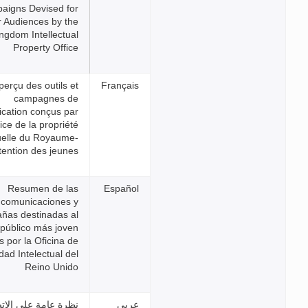
Campaigns Devised for
Younger Audiences by the
United Kingdom Intellectual
Property Office
Aperçu des outils et
campagnes de
communication conçus par
l'Office de la propriété
intellectuelle du Royaume-
Uni à l'intention des jeunes
Resumen de las
comunicaciones y
campañas destinadas al
público más joven
elaboradas por la Oficina de
Propiedad Intelectual del
Reino Unido
نظرة عامة على الاتصالات