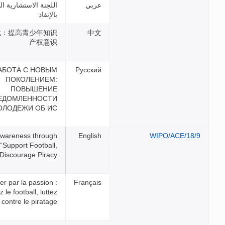
اللجنة الاستشارية المعنية
بالإنفاذ
培养下一代：提高青少年知识
产权意识
РАБОТА С НОВЫМ
ПОКОЛЕНИЕМ:
ПОВЫШЕНИЕ
ОСВЕДОМЛЕННОСТИ
МОЛОДЕЖИ ОБ ИС
Raising Awareness through
Passion: “Support Football,
Discourage Piracy”
Sensibiliser par la passion :
« Soutenez le football, luttez
contre le piratage »