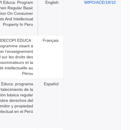
INDECOPI Educa: Program
To Strengthen Regular Basic
Education On Consumer
Rights And Intellectual
Property In Peru
INDECOPI EDUCA :
programme visant à
renforcer l’enseignement
général sur les droits des
consommateurs et la
propriété intellectuelle au
Pérou
INDECOPI Educa: programa
para el fortalecimiento de la
educación básica regular
sobre derechos del
consumidor y propiedad
intelectual en el Perú