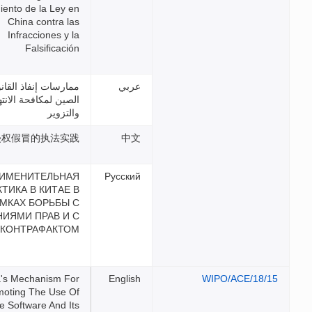
Cumplimiento de la Ley en
China contra las
Infracciones y la
Falsificación
ممارسات إنفاذ القانون في
الصين لمكافحة الانتهاكات
والتزوير
中国打击侵权假冒的执法实践
ПРАВОПРИМЕНИТЕЛЬНАЯ
ПРАКТИКА В КИТАЕ В
РАМКАХ БОРЬБЫ С
НАРУШЕНИЯМИ ПРАВ И С
КОНТРАФАКТОМ
China's Mechanism For
Promoting The Use Of
Legitimate Software And Its