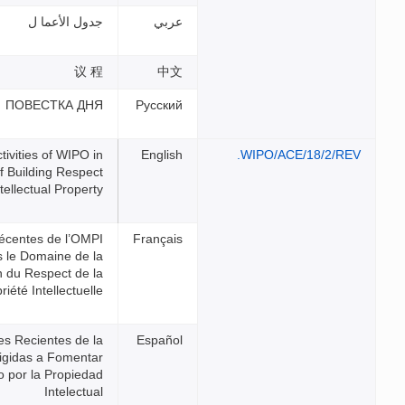
جدول الأعما ل
议 程
ПОВЕСТКА ДНЯ
Recent Activities of WIPO in
the Field of Building Respect
for Intellectual Property
Activités récentes de l’OMPI
dans le Domaine de la
Promotion du Respect de la
Propriété Intellectuelle
Actividades Recientes de la
OMPI Dirigidas a Fomentar
el Respeto por la Propiedad
Intelectual