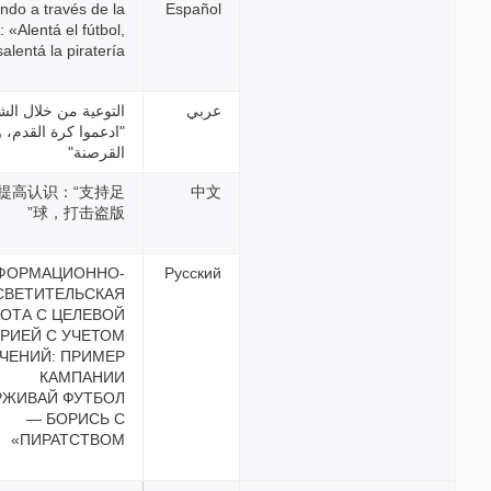
Sensibilizando a través de la
pasión: «Alentá el fútbol,
desalentá la piratería»
التوعية من خلال الشغف:
"ادعموا كرة القدم، وردعوا
القرصنة"
借助热情提高认识：“支持足
球，打击盗版”
ИНФОРМАЦИОННО-
ПРОСВЕТИТЕЛЬСКАЯ
РАБОТА С ЦЕЛЕВОЙ
АУДИТОРИЕЙ С УЧЕТОМ
ЕЕ УВЛЕЧЕНИЙ: ПРИМЕР
КАМПАНИИ
«ПОДДЕРЖИВАЙ ФУТБОЛ
— БОРИСЬ С
ПИРАТСТВОМ»