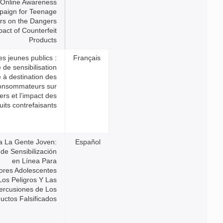
Online Awareness
Campaign for Teenage
Consumers on the Dangers
and Impact of Counterfeit
Products
Informer les jeunes publics :
campagne de sensibilisation
en ligne à destination des
jeunes consommateurs sur
Les dangers et l’impact des
produits contrefaisants
Informar a La Gente Joven:
Campaña de Sensibilización
en Línea Para
Consumidores Adolescentes
Sobre Los Peligros Y Las
Repercusiones de Los
Productos Falsificados