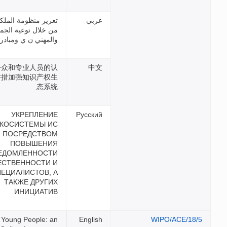
تعزيز منظومة الملكية الفكرية
من خلال توعية الجمهور
والمهني ن ي ومبادرات أخرى
通过提高公众和专业人员的认
识及其他举措加强知识产权生
态系统
УКРЕПЛЕНИЕ
ЭКОСИСТЕМЫ ИС
ПОСРЕДСТВОМ
ПОВЫШЕНИЯ
ОСВЕДОМЛЕННОСТИ
ОБЩЕСТВЕННОСТИ И
СПЕЦИАЛИСТОВ, А
ТАКЖЕ ДРУГИХ
ИНИЦИАТИВ
Informing Young People: an