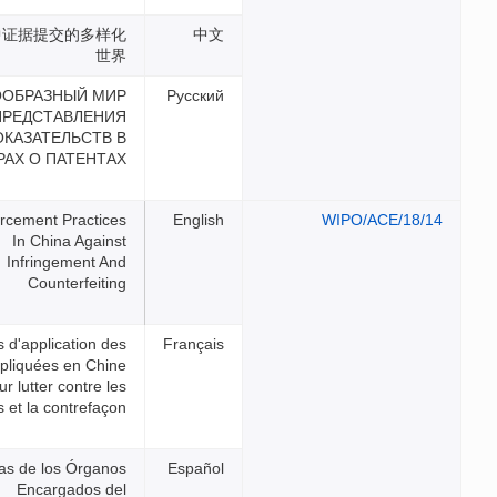
专利诉讼中证据提交的多样化
世界
РАЗНООБРАЗНЫЙ МИР
ПРЕДСТАВЛЕНИЯ
ДОКАЗАТЕЛЬСТВ В
СПОРАХ О ПАТЕНТАХ
Law Enforcement Practices
In China Against
Infringement And
Counterfeiting
Pratiques d'application des
droits appliquées en Chine
pour lutter contre les
atteintes et la contrefaçon
Prácticas de los Órganos
Encargados del