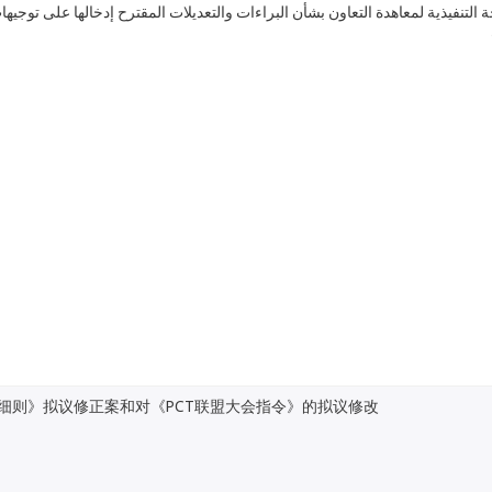
حة التنفيذية لمعاهدة التعاون بشأن البراءات والتعديلات المقترح إدخالها على توجيه
施细则》拟议修正案和对《PCT联盟大会指令》的拟议修改