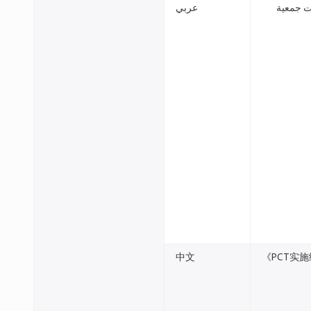
ات جمعية
عربي
中文
《PCT实