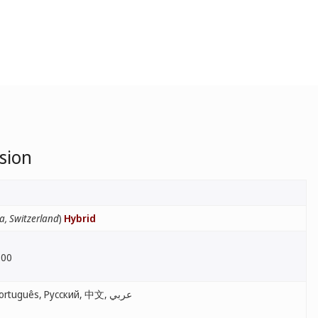
ssion
a, Switzerland
)
Hybrid
:00
English, Français, Español, Português, Русский, 中文, عربي