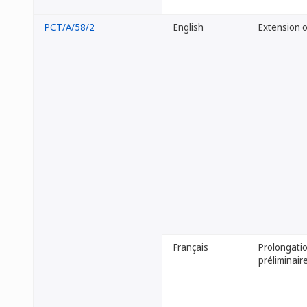
PCT/A/58/2
English
Extension o
Français
Prolongatio
préliminair