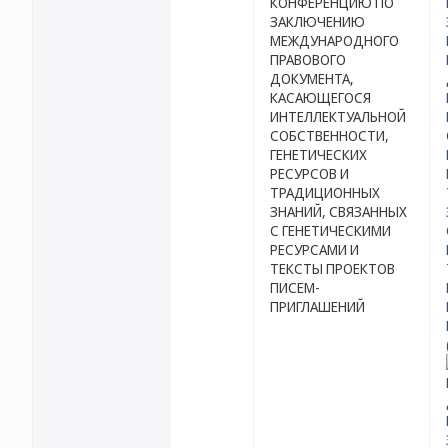
КОНФЕРЕНЦИЮ ПО
ЗАКЛЮЧЕНИЮ
МЕЖДУНАРОДНОГО
ПРАВОВОГО
ДОКУМЕНТА,
КАСАЮЩЕГОСЯ
ИНТЕЛЛЕКТУАЛЬНОЙ
СОБСТВЕННОСТИ,
ГЕНЕТИЧЕСКИХ
РЕСУРСОВ И
ТРАДИЦИОННЫХ
ЗНАНИЙ, СВЯЗАННЫХ
С ГЕНЕТИЧЕСКИМИ
РЕСУРСАМИ И
ТЕКСТЫ ПРОЕКТОВ
ПИСЕМ-
ПРИГЛАШЕНИЙ