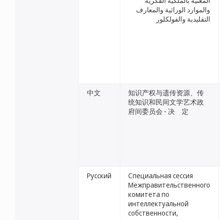
المعنية بالملكية الفكرية
والموارد الوراثية والمعارف
التقليدية والفولكلور
中文
知识产权与遗传资源、传
统知识和民间文学艺术政
府间委员会 - 决 定
Русский
Специальная сессия
Межправительственного
комитета по
интеллектуальной
собственности,