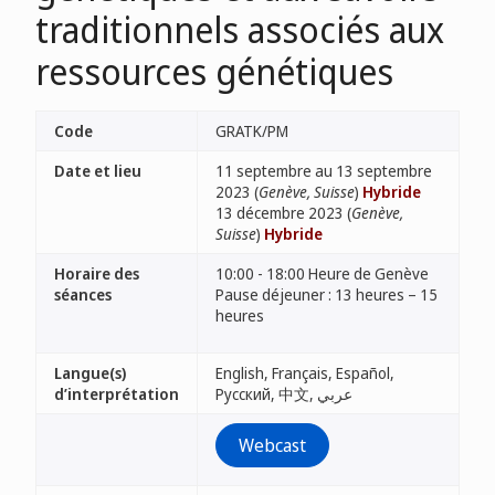
traditionnels associés aux
ressources génétiques
Code
GRATK/PM
Date et lieu
11 septembre au 13 septembre
2023 (
Genève, Suisse
)
Hybride
13 décembre 2023 (
Genève,
Suisse
)
Hybride
Horaire des
10:00 - 18:00 Heure de Genève
séances
Pause déjeuner : 13 heures – 15
heures
Langue(s)
English, Français, Español,
d’interprétation
Русский, 中文, عربي
Webcast