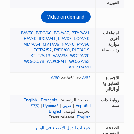
Video on demand
B/A/50
,
B/EC/66
,
BP/A/37
,
BTAP/A/1
H/A/40
,
IPC/A/41
,
LI/A/37
,
LO/A/40
MM/A/54
,
MVT/A/5
,
N/A/40
,
P/A/56
PCT/A/52
,
P/EC/60
,
PLT/A/19
STLT/A/13
,
VA/A/33
,
WCT/A/20
WO/CC/78
,
WO/CF/41
,
WO/GA/53
WPPT/A/2
A/60
>> A/61 >>
A/6
لصفحة الرئيسية:
|
Français
|
English
Españo
|
عربي
|
Русский
|
中文
لجريدة اليومية:
English
Press release:
Englis
معيات الدول الأعضاء في الويبو