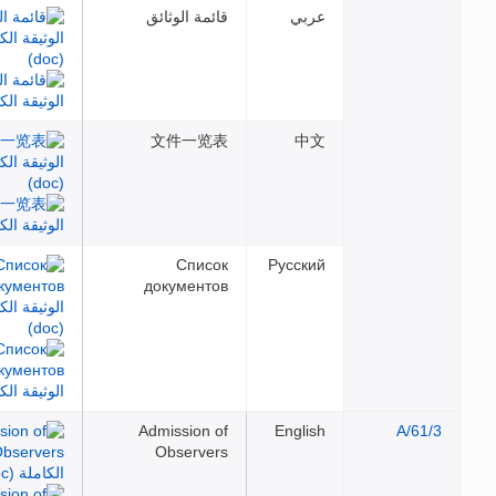
عربي
قائمة الوثائق
文件一览表
中文
Список
Русский
документов
Admission of
English
Observers