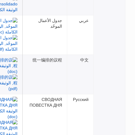
عربي
جدول الأعمال
الموحّد
统一编排的议程
中文
СВОДНАЯ
Русский
ПОВЕСТКА ДНЯ