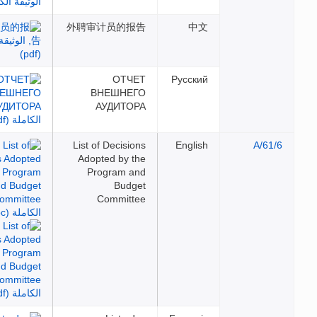
外聘审计员的报告
中文
ОТЧЕТ
Русский
ВНЕШНЕГО
АУДИТОРА
List of Decisions
English
Adopted by the
Program and
Budget
Committee