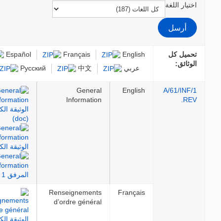
Español
Français
English
عربي
中文
Русский
General
English
Information
Renseignements
Français
d’ordre général