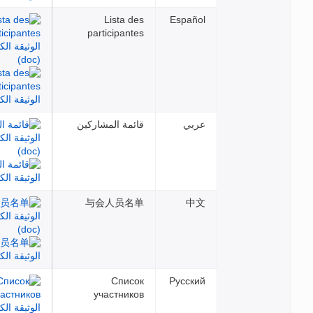
Lista des
Español
participantes
عربي
قائمة المشاركين
与会人员名单
中文
Список
Русский
участников