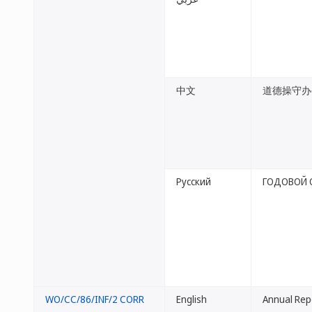
中文
道德操守办
Русский
ГОДОВОЙ 
WO/CC/86/INF/2 CORR
English
Annual Repo