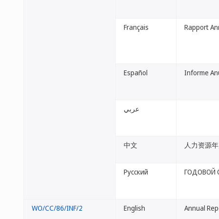
Français
Rapport An
Español
Informe An
عربي
中文
人力资源年
Русский
ГОДОВОЙ 
WO/CC/86/INF/2
English
Annual Repo