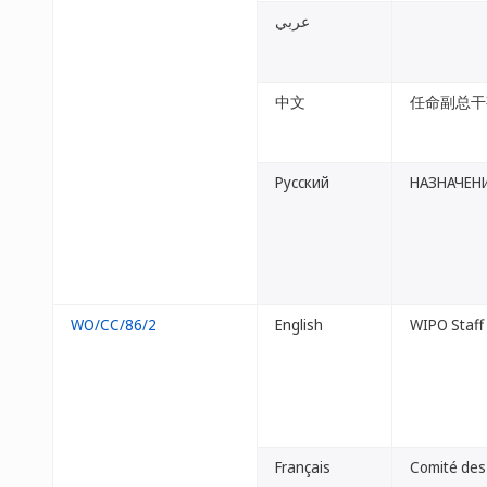
عربي
中文
任命副总干
Русский
НАЗНАЧЕН
WO/CC/86/2
English
WIPO Staff
Français
Comité des