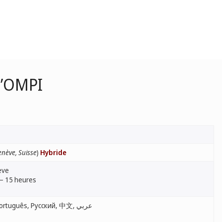
l’OMPI
nève, Suisse
)
Hybride
ève
 – 15 heures
English, Français, Español, Português, Русский, 中文, عربي