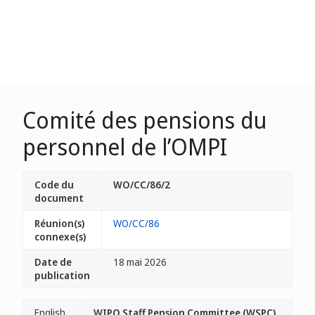
Comité des pensions du
personnel de l’OMPI
Code du
WO/CC/86/2
document
Réunion(s)
WO/CC/86
connexe(s)
Date de
18 mai 2026
publication
English
WIPO Staff Pension Committee (WSPC)