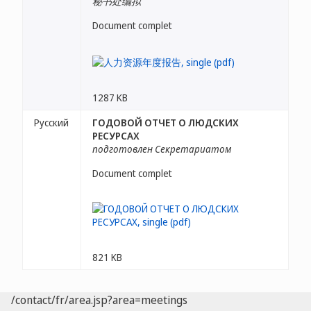
秘书处编拟
Document complet
1287 KB
Русский
ГОДОВОЙ ОТЧЕТ О ЛЮДСКИХ
РЕСУРСАХ
подготовлен Секретариатом
Document complet
821 KB
/contact/fr/area.jsp?area=meetings