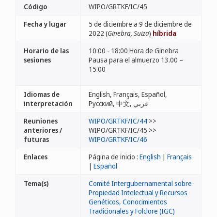
Código
WIPO/GRTKF/IC/45
Fecha y lugar
5 de diciembre a 9 de diciembre de
2022 (
Ginebra, Suiza
)
híbrida
Horario de las
10:00 - 18:00 Hora de Ginebra
sesiones
Pausa para el almuerzo 13.00 –
15.00
Idiomas de
English, Français, Español,
interpretación
Русский, 中文, عربي
Reuniones
WIPO/GRTKF/IC/44
>>
anteriores /
WIPO/GRTKF/IC/45 >>
futuras
WIPO/GRTKF/IC/46
Enlaces
Página de inicio :
English
|
Français
|
Español
Tema(s)
Comité Intergubernamental sobre
Propiedad Intelectual y Recursos
Genéticos, Conocimientos
Tradicionales y Folclore (IGC)