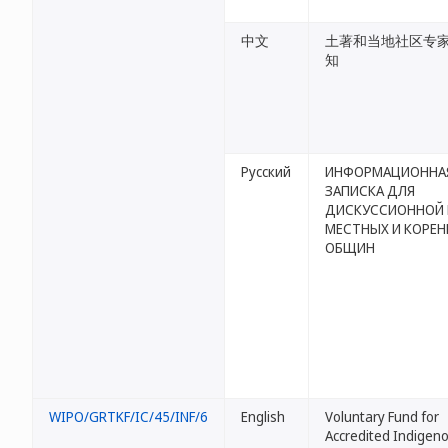
中文
土著和当地社区专
知
Русский
ИНФОРМАЦИОННА
ЗАПИСКА ДЛЯ
ДИСКУССИОННОЙ 
МЕСТНЫХ И КОРЕ
ОБЩИН
WIPO/GRTKF/IC/45/INF/6
English
Voluntary Fund for
Accredited Indigen