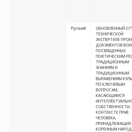
Русский
ОБНОВЛЕННЫЙ ОТ
ТЕХНИЧЕСКОЙ
ЭКСПЕРТИЗЕ ПРОЕ
ДОКУМЕНТОВ ВОИ
ПОСВЯЩЕННЫХ
ГЕНЕТИЧЕСКИМ РЕ
ТРАДИЦИОННЫМ
ЗНАНИЯМ И
ТРАДИЦИОННЫМ
ВЫРАЖЕНИЯМ КУЛЬ
ПО КЛЮЧЕВЫМ
ВОПРОСАМ,
КАСАЮЩИМСЯ
ИНТЕЛЛЕКТУАЛЬН
СОБСТВЕННОСТИ, 
КОНТЕКСТЕ ПРАВ
ЧЕЛОВЕКА,
ПРИНАДЛЕЖАЩИХ
КОРЕННЫМ НАРО