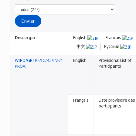
Descargar:
English
Français
中文
Русский
WIPO/GRTKF/IC/45/INF/1
English
Provisional List of
PROV.
Participants
Français
Liste provisoire des
participants