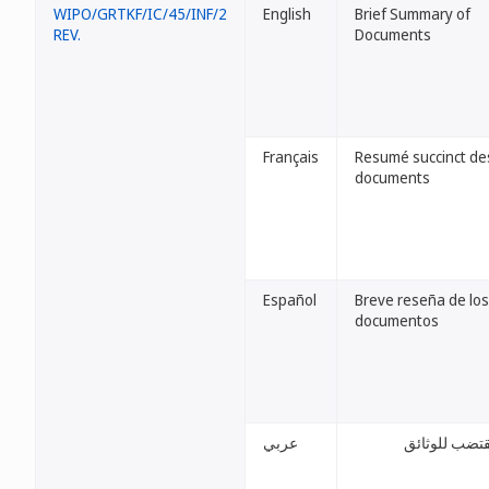
WIPO/GRTKF/IC/45/INF/2
English
Brief Summary of
REV.
Documents
Français
Resumé succinct de
documents
Español
Breve reseña de los
documentos
تضب للوثائق
عربي