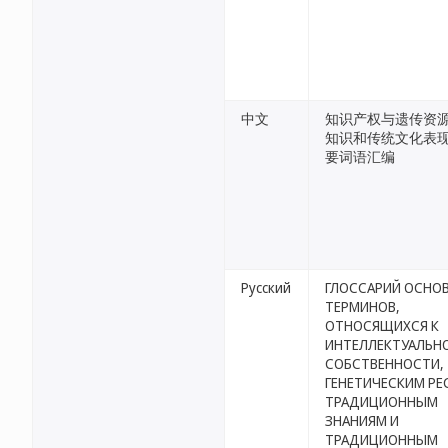
中文
知识产权与遗传资
知识和传统文化表现
要词语汇编
Русский
ГЛОССАРИЙ ОСНО
ТЕРМИНОВ,
ОТНОСЯЩИХСЯ К
ИНТЕЛЛЕКТУАЛЬН
СОБСТВЕННОСТИ,
ГЕНЕТИЧЕСКИМ РЕ
ТРАДИЦИОННЫМ
ЗНАНИЯМ И
ТРАДИЦИОННЫМ