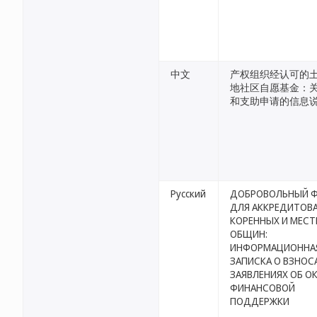
中文
产权组织经认可的
地社区自愿基金：
和支助申请的信息
Русский
ДОБРОВОЛЬНЫЙ 
ДЛЯ АККРЕДИТОВ
КОРЕННЫХ И МЕС
ОБЩИН:
ИНФОРМАЦИОННА
ЗАПИСКА О ВЗНОС
ЗАЯВЛЕНИЯХ ОБ О
ФИНАНСОВОЙ
ПОДДЕРЖКИ