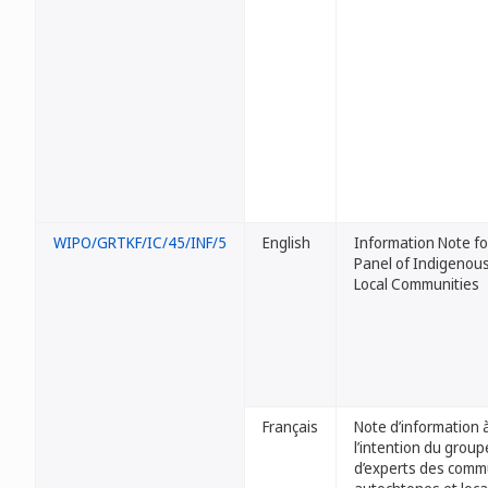
WIPO/GRTKF/IC/45/INF/5
English
Information Note fo
Panel of Indigenou
Local Communities
Français
Note d’information 
l’intention du group
d’experts des com