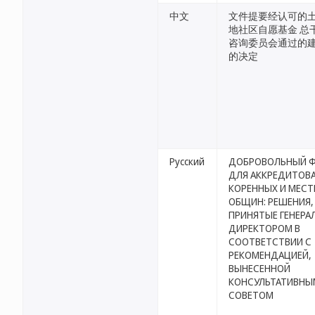
中文
文件提要经认可的
地社区自愿基金 总
咨询委员会通过的
的决定
Русский
ДОБРОВОЛЬНЫЙ 
ДЛЯ АККРЕДИТОВ
КОРЕННЫХ И МЕС
ОБЩИН: РЕШЕНИЯ,
ПРИНЯТЫЕ ГЕНЕР
ДИРЕКТОРОМ В
СООТВЕТСТВИИ С
РЕКОМЕНДАЦИЕЙ,
ВЫНЕСЕННОЙ
КОНСУЛЬТАТИВНЫ
СОВЕТОМ