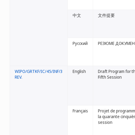
中文
文件提要
Русский
РЕЗЮМЕ ДОКУМЕН
WIPO/GRTKF/IC/45/INF/3
English
Draft Program for th
REV.
Fifth Session
Français
Projet de programm
la quarante cinqui
session