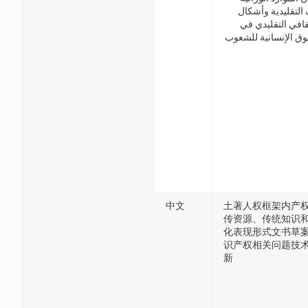
التقليدية وأشكال
ثقافي التقليدي في
وق الإنسانية للشعوب
中文
土著人权框架内产
传资源、传统知识
化表现形式文书草案
识产权相关问题技
新