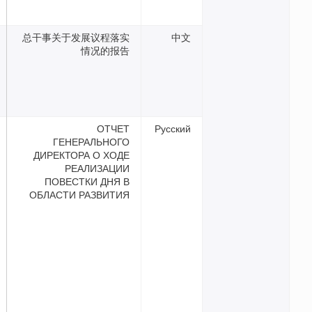
总干事关于发展议程落实
情况的报告
ОТЧЕТ
Русс
ГЕНЕРАЛЬНОГО
ДИРЕКТОРА О ХОДЕ
РЕАЛИЗАЦИИ
ПОВЕСТКИ ДНЯ В
ОБЛАСТИ РАЗВИТИЯ