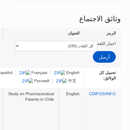
وان
الملفات
Eng
Français
Español
عربي
Русский
中
Study on Pharmaceutical
Eng
Patents in Chile