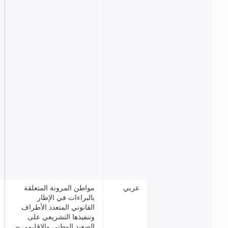
ي
مواطن المرونة المتعلقة
بالبراءات في الإطار
القانوني المتعدد الأطراف
وتنفيذها التشريعي على
الصعيد الوطني والإقليمي –