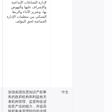
لإدارة الصناعات الإبداعية
والإشراف عليها والنهوض
بها، وتعزيز الأداء والربط
الشبكي بين منظمات الإدارة
الجماعية لحق المؤلف
加强各国负责知识产权事
务的政府机构和利益攸关
者机构管理、监督和促进
创意产业的能力，并提高
版权集体管理组织的业绩