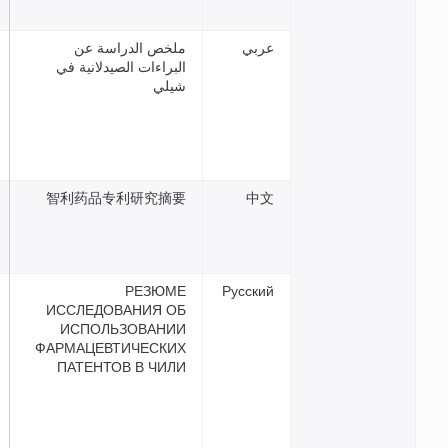
ي
ملخص الدراسة عن
البراءات الصيدلانية في
شيلي
智利药品专利研究摘要
РЕЗЮМЕ
Русс
ИССЛЕДОВАНИЯ ОБ
ИСПОЛЬЗОВАНИИ
ФАРМАЦЕВТИЧЕСКИХ
ПАТЕНТОВ В ЧИЛИ