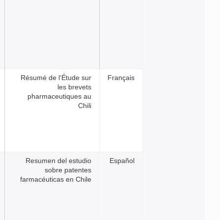
Résumé de l’Étude sur
Franç
les brevets
pharmaceutiques au
Chili
Resumen del estudio
Espa
sobre patentes
farmacéuticas en Chile