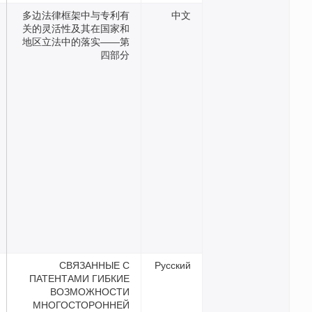
多边法律框架中与专利有
关的灵活性及其在国家和
地区立法中的落实——第
四部分
СВЯЗАННЫЕ С
Русс
ПАТЕНТАМИ ГИБКИЕ
ВОЗМОЖНОСТИ
МНОГОСТОРОННЕЙ