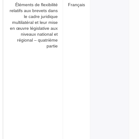
Éléments de flexibilité
Franç
relatifs aux brevets dans
le cadre juridique
multilatéral et leur mise
en œuvre législative aux
niveaux national et
régional – quatrième
partie