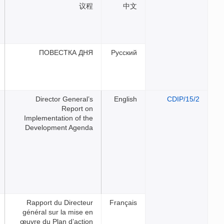
议程
ПОВЕСТКА ДНЯ
Русс
Director General’s
Eng
Report on
Implementation of the
Development Agenda
Rapport du Directeur
Franç
général sur la mise en
œuvre du Plan d’action