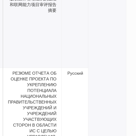
和联网能力项目审评报告
摘要
РЕЗЮМЕ ОТЧЕТА ОБ
Русс
ОЦЕНКЕ ПРОЕКТА ПО
УКРЕПЛЕНИЮ
ПОТЕНЦИАЛА
НАЦИОНАЛЬНЫХ
ПРАВИТЕЛЬСТВЕННЫХ
УЧРЕЖДЕНИЙ И
УЧРЕЖДЕНИЙ
УЧАСТВУЮЩИХ
СТОРОН В ОБЛАСТИ
ИС С ЦЕЛЬЮ