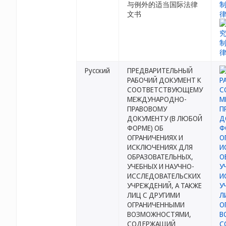
与例外的适当国际法律
文书
Русский
ПРЕДВАРИТЕЛЬНЫЙ
РАБОЧИЙ ДОКУМЕНТ К
СООТВЕТСТВУЮЩЕМУ
МЕЖДУНАРОДНО-
ПРАВОВОМУ
ДОКУМЕНТУ (В ЛЮБОЙ
ФОРМЕ) ОБ
ОГРАНИЧЕНИЯХ И
ИСКЛЮЧЕНИЯХ ДЛЯ
ОБРАЗОВАТЕЛЬНЫХ,
УЧЕБНЫХ И НАУЧНО-
ИССЛЕДОВАТЕЛЬСКИХ
УЧРЕЖДЕНИЙ, А ТАКЖЕ
ЛИЦ С ДРУГИМИ
ОГРАНИЧЕННЫМИ
ВОЗМОЖНОСТЯМИ,
СОДЕРЖАЩИЙ