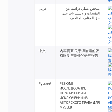
ملخص عملي دراسة عن
عربي
التقييدات والاستثناءات على
حق المؤلف للمتاحف
中文
内容提要 关于博物馆的版
权限制与例外的研究报告
Русский
РЕЗЮМЕ
ИССЛЕДОВАНИЕ
ОГРАНИЧЕНИЙ И
ИСКЛЮЧЕНИЙ ИЗ
АВТОРСКОГО ПРАВА ДЛЯ
МУЗЕЕВ