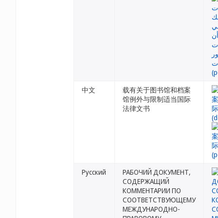
中文
载有关于图书馆和档案
馆例外与限制适当国际
法律文书
Русский
РАБОЧИЙ ДОКУМЕНТ,
СОДЕРЖАЩИЙ
КОММЕНТАРИИ ПО
СООТВЕТСТВУЮЩЕМУ
МЕЖДУНАРОДНО-