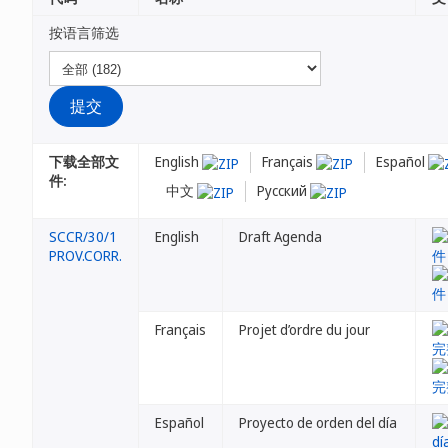
按语言筛选
下载全部文
English
Français
Español
件:
中文
Русский
SCCR/30/1
English
Draft Agenda
PROV.CORR.
Français
Projet d’ordre du jour
Español
Proyecto de orden del día