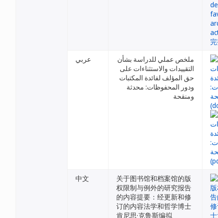
ملخص عملي للدراسة بشأن
عربي
التقييدات والاستثناءات على
حق المؤلف لفائدة المكتبات
ودور المحفوظات: محدثة
ومنقحة
中文
关于图书馆和档案馆的版
权限制与例外的研究报告
的内容提要：经更新和修
订的内容法学和哲学博士
肯尼思·克鲁斯编拟