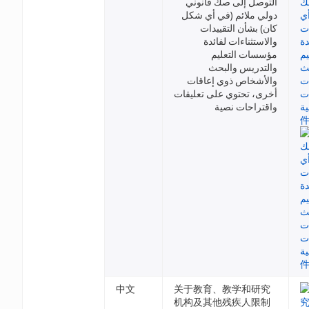
التوصل إلى صك قانوني
دولي ملائم (في أي شكل
كان) بشأن التقييدات
والاستثناءات لفائدة
مؤسسات التعليم
والتدريس والبحث
والأشخاص ذوي إعاقات
أخرى، تحتوي على تعليقات
واقتراحات نصية
中文
关于教育、教学和研究
机构及其他残疾人限制