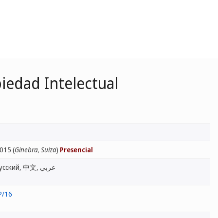
iedad Intelectual
2015 (
Ginebra, Suiza
)
Presencial
English, Français, Español, Русский, 中文, عربي
P/16