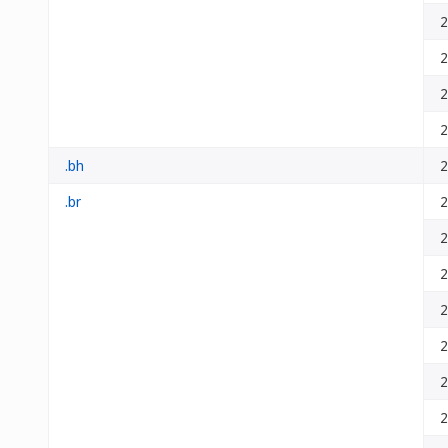
2
2
2
2
.bh
2
.br
2
2
2
2
2
2
2