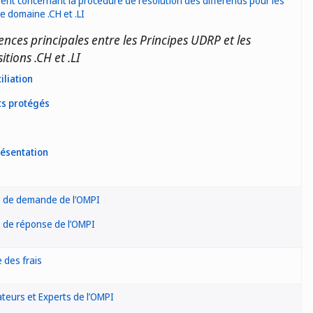
nt concernant la procédure de résolution des différends pour les
 domaine .CH et .LI
ences principales entre les Principes UDRP et les
itions .CH et .LI
iliation
ts protégés
ésentation
 de demande de l’OMPI
 de réponse de l’OMPI
 des frais
ateurs et Experts de l’OMPI