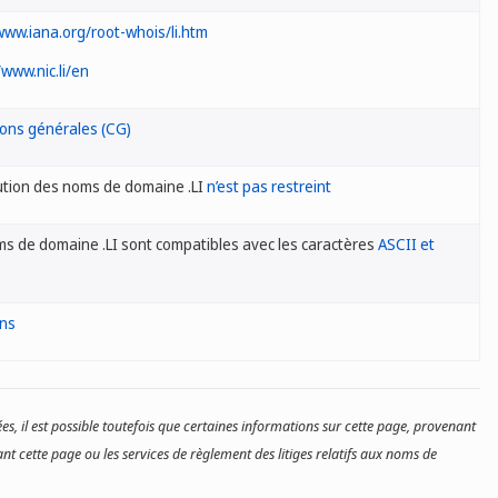
www.iana.org/root-whois/li.htm
/www.nic.li/en
ions générales (CG)
bution des noms de domaine .LI
n’est pas restreint
s de domaine .LI sont compatibles avec les caractères
ASCII et
ons
es, il est possible toutefois que certaines informations sur cette page, provenant
nt cette page ou les services de règlement des litiges relatifs aux noms de