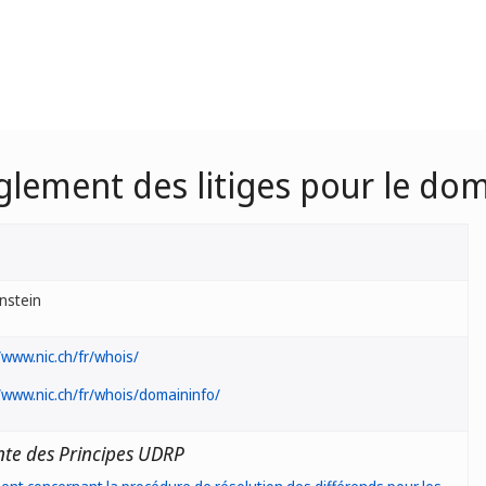
glement des litiges pour le dom
nstein
/www.nic.ch/fr/whois/
/www.nic.ch/fr/whois/domaininfo/
nte des Principes UDRP