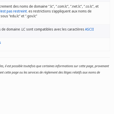
trement des noms de domaine “.lc”, “.com.lc”, “.net.lc”, “.co.lc”, et
’est pas restreint
. es restrictions s’appliquent aux noms de
ous “edu.lc” et “.gov.lc”
 de domaine .LC sont compatibles avec les caractères
ASCII
s
es, il est possible toutefois que certaines informations sur cette page, provenant
nt cette page ou les services de règlement des litiges relatifs aux noms de