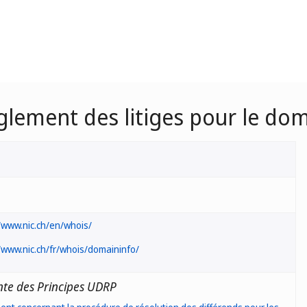
èglement des litiges pour le do
/www.nic.ch/en/whois/
/www.nic.ch/fr/whois/domaininfo/
nte des Principes UDRP