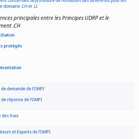
nt concernant la procédure de résolution des différends pour les
 domaine .CH et .LI
ences principales entre les Principes UDRP et le
ment .CH
iliation
ts protégés
ésentation
 de demande de l’OMPI
 de réponse de l’OMPI
 des frais
ateurs et Experts de l’OMPI