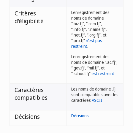
Critères
L’enregistrement des
noms de domaine
d’éligibilité
“.biz.fj”, “.com.fj”,
“.info.fj”, “.name.fj”,
“.net.fj”, “.org.fj”, et
“.pro.fj”
n’est pas
restreint
.
L’enregistrement des
noms de domaine “.ac.fj”,
“.gov.fj”, “mil.fj”, et
“.school.fj”
est restreint
Caractères
Les noms de domaine .FJ
sont compatibles avec les
compatibles
caractères
ASCII
Décisions
Décisions