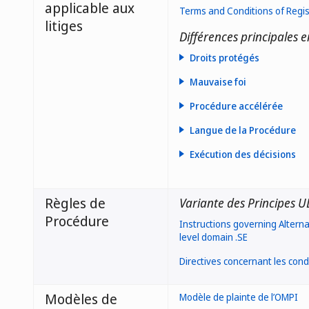
applicable aux
Terms and Conditions of Regis
litiges
Différences principales e
Droits protégés
Mauvaise foi
Procédure accélérée
- une marque de commerce 
Langue de la Procédure
- un nom commercial ou nom
Exécution des décisions
- un nom de famille;
- le nom d’un artiste (si le
- un titre d’une œuvre litté
Règles de
Variante des Principes 
- un nom protégé par le règl
Procédure
Instructions governing Altern
- le nom d’une autorité gou
level domain .SE
des lois suédois SFS 2007: 
abréviation généralement 
Directives concernant les condi
Modèles de
Modèle de plainte de l’OMPI