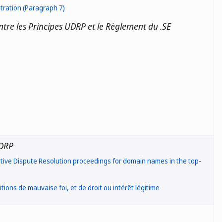
tration (Paragraph 7)
ntre les Principes UDRP et le Règlement du .SE
ou de service;
 de société;
 nom n’est pas associé à une personne décédée il y a longtemps);
raire ou artistique protégée par un droit d’auteur;
UDRP
ement relatif à certaines désignations officielles (2019: 167); ou
ative Dispute Resolution proceedings for domain names in the top-
vernementale figurant dans le registre suédois en vertu du code
755 (Ordonnance sur le registre des organismes publics), ou son
acceptée,
tions de mauvaise foi, et de droit ou intérêt légitime