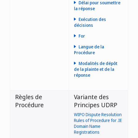
Délai pour soumettre
la réponse
Exécution des
décisions
- la probabilité de
For
diluer la réputation
d’une marque de
Langue de la
commerce ou de
Procédure
service (paragraphe
2.1.5 du Règlement du
Irlande
Modalités de dépôt
ouvrables
.IE)
de la plainte et de la
réponse
- le dépôt intentionnel
d’informations
fausses ou
trompeuses lors de la
Règles de
Variante des
demande
Procédure
Principes UDRP
d’enregistrement du
nom de domaine
WIPO Dispute Resolution
litigieux (paragraphe
Rules of Procedure for .IE
2.1.6 du Règlement du
Domain Name
.IE)
Registrations