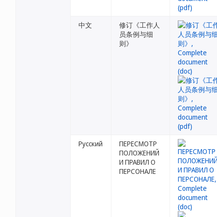
中文
修订《工作人
员条例与细
则》
Русский
ПЕРЕСМОТР
ПОЛОЖЕНИЙ
И ПРАВИЛ О
ПЕРСОНАЛЕ