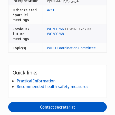
interpretation
Русский, 中文, عربي
Other related
A/51
/ parallel
meetings
Previous /
WO/CC/66
>> WO/CC/67 >>
future
WO/CC/68
meetings
Topic(s)
WIPO Coordination Committee
Quick links
Practical Information
Recommended health-safety measures
Contact secretariat