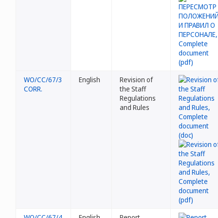
WO/CC/67/3
English
Revision of
CORR.
the Staff
Regulations
and Rules
WO/CC/67/4
English
Report