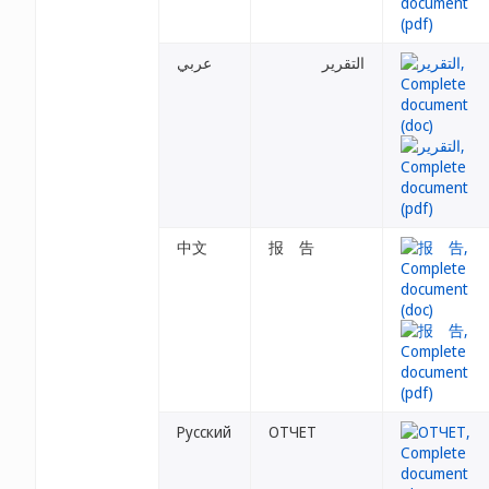
التقرير
عربي
中文
报 告
Русский
ОТЧЕТ