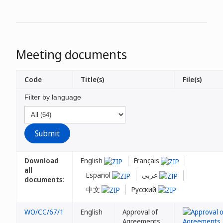
Meeting documents
Code
Title(s)
File(s)
Filter by language
Download
English
Français
all
Español
عربي
documents:
中文
Русский
WO/CC/67/1
English
Approval of
Agreements