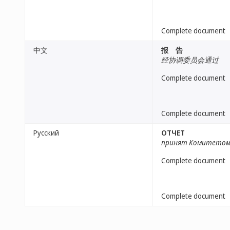
Complete document
中文
报 告
经协调委员会通过
Complete document
Complete document
Русский
ОТЧЕТ
принят Комитето
Complete document
Complete document