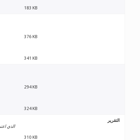
183 KB
376 KB
341 KB
294 KB
324 KB
التقرير
الذي اعتم
310 KB