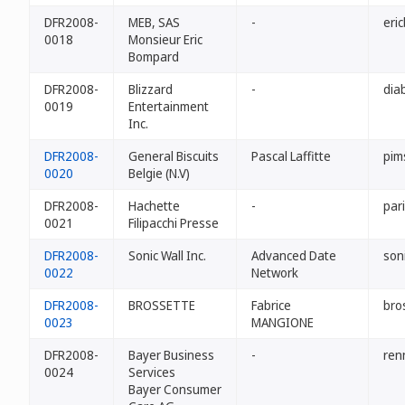
DFR2008-
MEB, SAS
-
eri
0018
Monsieur Eric
Bompard
DFR2008-
Blizzard
-
diab
0019
Entertainment
Inc.
DFR2008-
General Biscuits
Pascal Laffitte
pims
0020
Belgie (N.V)
DFR2008-
Hachette
-
par
0021
Filipacchi Presse
DFR2008-
Sonic Wall Inc.
Advanced Date
soni
0022
Network
DFR2008-
BROSSETTE
Fabrice
bro
0023
MANGIONE
DFR2008-
Bayer Business
-
renn
0024
Services
Bayer Consumer