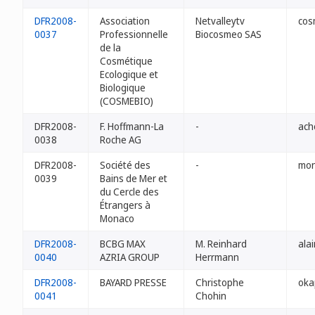
DFR2008-
Association
Netvalleytv
cos
0037
Professionnelle
Biocosmeo SAS
de la
Cosmétique
Ecologique et
Biologique
(COSMEBIO)
DFR2008-
F. Hoffmann-La
-
ach
0038
Roche AG
DFR2008-
Société des
-
mon
0039
Bains de Mer et
du Cercle des
Étrangers à
Monaco
DFR2008-
BCBG MAX
M. Reinhard
ala
0040
AZRIA GROUP
Herrmann
DFR2008-
BAYARD PRESSE
Christophe
oka
0041
Chohin