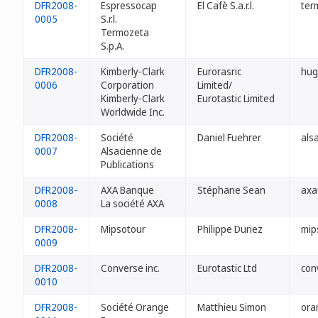
DFR2008-
Espressocap
El Cafè S.a.r.l.
ter
0005
S.r.l.
Termozeta
S.p.A.
DFR2008-
Kimberly-Clark
Eurorasric
hug
0006
Corporation
Limited/
Kimberly-Clark
Eurotastic Limited
Worldwide Inc.
DFR2008-
Société
Daniel Fuehrer
als
0007
Alsacienne de
Publications
DFR2008-
AXA Banque
Stéphane Sean
axa
0008
La société AXA
DFR2008-
Mipsotour
Philippe Duriez
mip
0009
DFR2008-
Converse inc.
Eurotastic Ltd
con
0010
DFR2008-
Société Orange
Matthieu Simon
ora