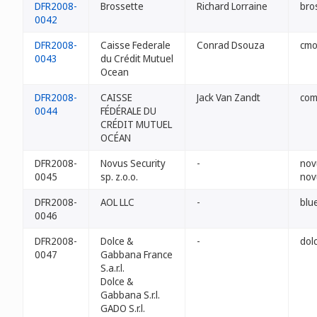
DFR2008-
Brossette
Richard Lorraine
bro
0042
DFR2008-
Caisse Federale
Conrad Dsouza
cmo
0043
du Crédit Mutuel
Ocean
DFR2008-
CAISSE
Jack Van Zandt
com
0044
FÉDÉRALE DU
CRÉDIT MUTUEL
OCÉAN
DFR2008-
Novus Security
-
nov
0045
sp. z.o.o.
nov
DFR2008-
AOL LLC
-
blue
0046
DFR2008-
Dolce &
-
dol
0047
Gabbana France
S.a.r.l.
Dolce &
Gabbana S.r.l.
GADO S.r.l.