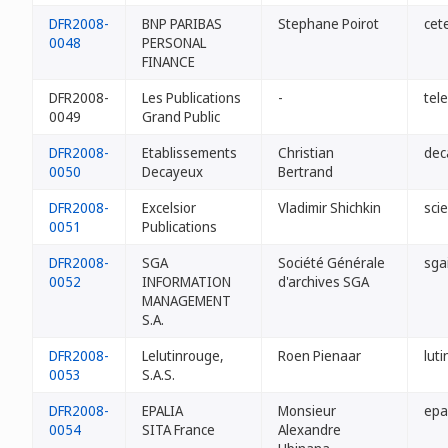
DFR2008-
BNP PARIBAS
Stephane Poirot
cet
0048
PERSONAL
FINANCE
DFR2008-
Les Publications
-
tel
0049
Grand Public
DFR2008-
Etablissements
Christian
dec
0050
Decayeux
Bertrand
DFR2008-
Excelsior
Vladimir Shichkin
scie
0051
Publications
DFR2008-
SGA
Société Générale
sga
0052
INFORMATION
d'archives SGA
MANAGEMENT
S.A.
DFR2008-
Lelutinrouge,
Roen Pienaar
luti
0053
S.A.S.
DFR2008-
EPALIA
Monsieur
epal
0054
SITA France
Alexandre