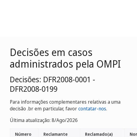
Decisões em casos
administrados pela OMPI
Decisões: DFR2008-0001 -
DFR2008-0199
Para informações complementares relativas a uma
decisão .br em particular, favor
contatar-nos
.
Última atualização: 8/Ago/2026
Número
Reclamante
Reclamado(a)
Nom