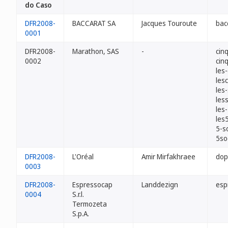
do Caso
DFR2008-
BACCARAT SA
Jacques Touroute
bac
0001
DFR2008-
Marathon, SAS
-
cin
0002
cin
les
les
les
les
les
les
5-s
5so
DFR2008-
L'Oréal
Amir Mirfakhraee
dop
0003
DFR2008-
Espressocap
Landdezign
esp
0004
S.r.l.
Termozeta
S.p.A.