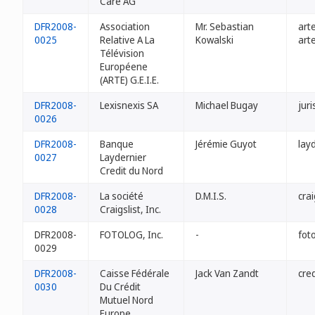
Care AG
DFR2008-
Association
Mr. Sebastian
arte
0025
Relative A La
Kowalski
arte
Télévision
Européene
(ARTE) G.E.I.E.
DFR2008-
Lexisnexis SA
Michael Bugay
juri
0026
DFR2008-
Banque
Jérémie Guyot
layd
0027
Laydernier
Credit du Nord
DFR2008-
La société
D.M.I.S.
crai
0028
Craigslist, Inc.
DFR2008-
FOTOLOG, Inc.
-
foto
0029
DFR2008-
Caisse Fédérale
Jack Van Zandt
cre
0030
Du Crédit
Mutuel Nord
Europe