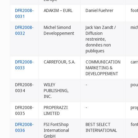
DFR2008-
ADAKIM – EURL
Daniel Fuehrer
foo
0031
DFR2008-
Michel Simond
Jack Van Zandt /
mic
0032
Developpement
Diffusion
restreinte,
données non
publiques
DFR2008-
CARREFOUR, S.A.
COMMUNICATION
car
0033
MARKETING &
DEVELOPPEMENT
DFR2008-
WILEY
-
pou
0034
PUBLISHING,
INC.
DFR2008-
PROPERAZZI
-
pro
0035
LIMITED
DFR2008-
FSI FontShop
BEST SELECT
fon
0036
International
INTERNATIONAL
GmbH