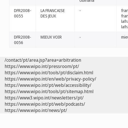
Ubinana
DFR2008-
LA FRANCAISE
-
fra
0055
DES JEUX
fra
laf
laf
DFR2008-
MIEUX VOIR
-
mieu
0056
/contact/pt/area.jsp?area=arbitration
https://www.wipo.int/pressroom/pt/
https://www.wipo.int/tools/pt/disclaim.html
https://www.wipo.int/en/web/privacy-policy/
https://www.wipo.int/pt/web/accessibility/
https://www.wipo.int/tools/pt/sitemap.html
https://www3.wipo.int/newsletters/pt/
https://www.wipo.int/pt/web/podcasts/
https://www.wipo.int/news/pt/