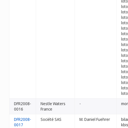
loto
loto
lot
lot
loto
loto
lot
loto
loto
lot
lot
loto
loto
loto
lot
loto
lot
loto
DFR2008-
Nestle Waters
-
mon
0016
France
DFR2008-
Société SAS
M. Daniel Fuehrer
bila
0017
kbis