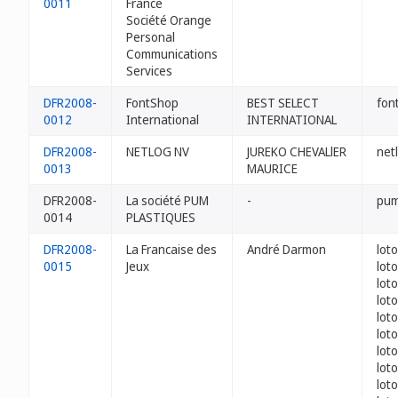
0011
France
Société Orange
Personal
Communications
Services
DFR2008-
FontShop
BEST SELECT
fon
0012
International
INTERNATIONAL
DFR2008-
NETLOG NV
JUREKO CHEVALlER
netl
0013
MAURICE
DFR2008-
La société PUM
-
pum
0014
PLASTIQUES
DFR2008-
La Francaise des
André Darmon
lot
0015
Jeux
loto
loto
loto
loto
loto
loto
lot
loto