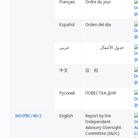
Français
Ordre du jour
Español
Orden del día
جدول الأعمال
عربي
中文
议 程
Русский
ПОВЕСТКА ДНЯ
WO/PBC/40/2
English
Report by the
Independent
Advisory Oversight
Committee (IAOC)