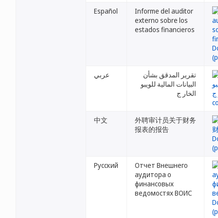
Español
Informe del auditor
externo sobre los
estados financieros
تقرير المدقق بشأن
عربي
البيانات المالية للويبو
الخار ج
中文
外聘审计员关于财务
报表的报告
Русский
Отчет Внешнего
аудитора о
финансовых
ведомостях ВОИС