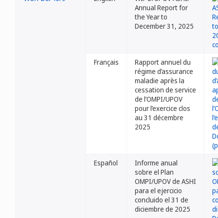
Annual Report for
the Year to
December 31, 2025
Français
Rapport annuel du
régime d’assurance
maladie après la
cessation de service
de l’OMPI/UPOV
pour l’exercice clos
au 31 décembre
2025
Español
Informe anual
sobre el Plan
OMPI/UPOV de ASHI
para el ejercicio
concluido el 31 de
diciembre de 2025