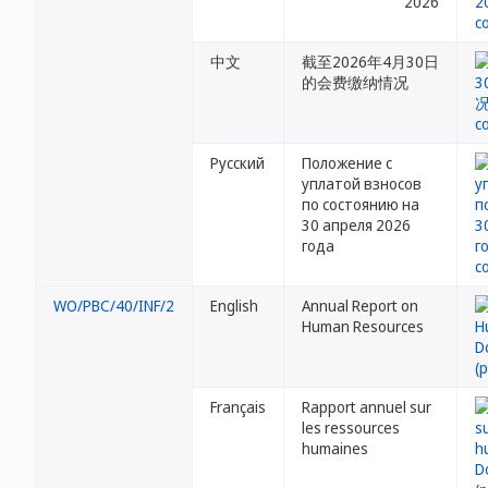
2026
中文
截至2026年4月30日
的会费缴纳情况
Русский
Положение с
уплатой взносов
по состоянию на
30 апреля 2026
года
WO/PBC/40/INF/2
English
Annual Report on
Human Resources
Français
Rapport annuel sur
les ressources
humaines