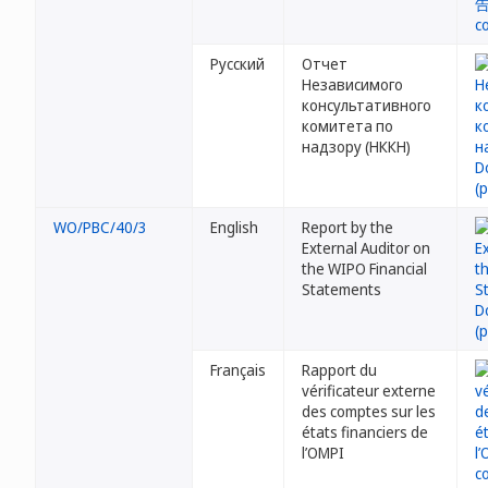
Русский
Отчет
Независимого
консультативного
комитета по
надзору (НККН)
WO/PBC/40/3
English
Report by the
External Auditor on
the WIPO Financial
Statements
Français
Rapport du
vérificateur externe
des comptes sur les
états financiers de
l’OMPI