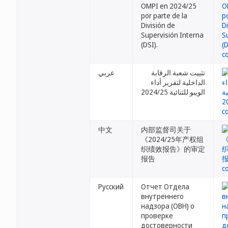
OMPI en 2024/25
por parte de la
División de
Supervisión Interna
(DSI).
تثبيت شعبة الرقابة
عربي
الداخلية لتقرير أداء
الويبو للثنائية 2024/25
中文
内部监督司关于
《2024/25年产权组
织绩效报告》的审定
报告
Русский
Отчет Отдела
внутреннего
надзора (ОВН) о
проверке
достоверности