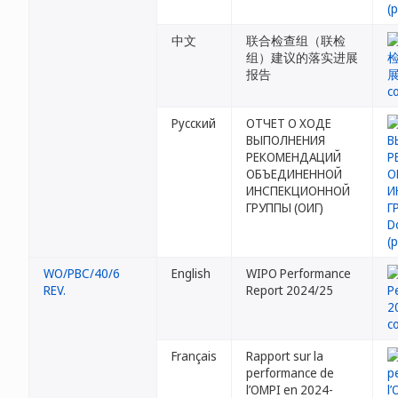
中文
联合检查组（联检
组）建议的落实进展
报告
Русский
ОТЧЕТ О ХОДЕ
ВЫПОЛНЕНИЯ
РЕКОМЕНДАЦИЙ
ОБЪЕДИНЕННОЙ
ИНСПЕКЦИОННОЙ
ГРУППЫ (ОИГ)
WO/PBC/40/6
English
WIPO Performance
REV.
Report 2024/25
Français
Rapport sur la
performance de
l’OMPI en 2024-