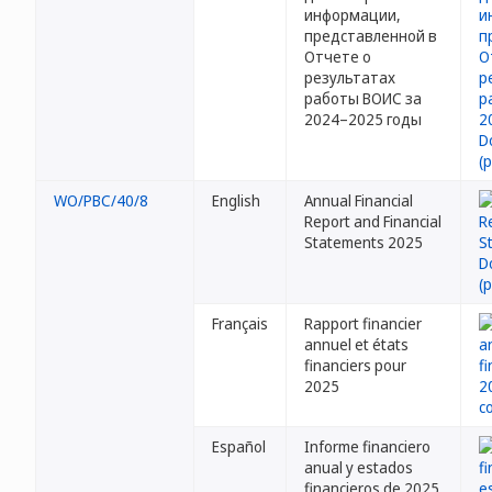
информации,
представленной в
Отчете о
результатах
работы ВОИС за
2024–2025 годы
WO/PBC/40/8
English
Annual Financial
Report and Financial
Statements 2025
Français
Rapport financier
annuel et états
financiers pour
2025
Español
Informe financiero
anual y estados
financieros de 2025