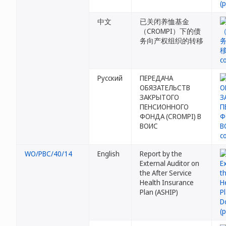
中文
已关闭养恤基金
（CROMPI）下的债
务向产权组织的转移
Русский
ПЕРЕДАЧА
ОБЯЗАТЕЛЬСТВ
ЗАКРЫТОГО
ПЕНСИОННОГО
ФОНДА (CROMPI) В
ВОИС
WO/PBC/40/14
English
Report by the
External Auditor on
the After Service
Health Insurance
Plan (ASHIP)