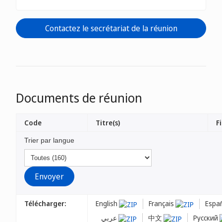
Contactez le secrétariat de la réunion
Documents de réunion
Code
Titre(s)
Fi
Trier par langue
Télécharger:
English
Français
Espa
عربي
中文
Русский