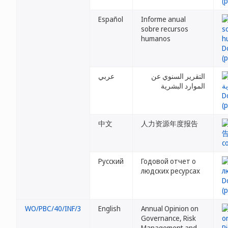
Español
Informe anual
sobre recursos
humanos
التقرير السنوي عن
عربي
الموارد البشرية
中文
人力资源年度报告
Русский
Годовой отчет о
людских ресурсах
WO/PBC/40/INF/3
English
Annual Opinion on
Governance, Risk
Management and