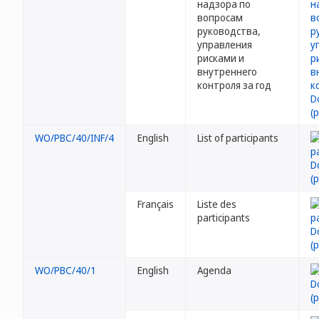
надзора по
вопросам
руководства,
управления
рисками и
внутреннего
контроля за год
WO/PBC/40/INF/4
English
List of participants
Français
Liste des
participants
WO/PBC/40/1
English
Agenda