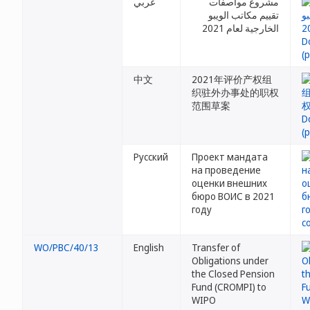
مشروع مواصفات
عربي
تقييم مكاتب الويبو
الخارجية لعام 2021
中文
2021年评价产权组
织驻外办事处的职权
范围草案
Русский
Проект мандата
на проведение
оценки внешних
бюро ВОИС в 2021
году
WO/PBC/40/13
English
Transfer of
Obligations under
the Closed Pension
Fund (CROMPI) to
WIPO