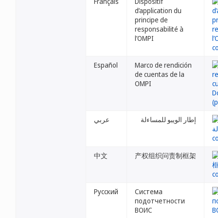
Français
Dispositif
d’application du
principe de
responsabilité à
l’OMPI
Español
Marco de rendición
de cuentas de la
OMPI
إطار الويبو للمساءلة
عربي
中文
产权组织问责制框架
Русский
Система
подотчетности
ВОИС