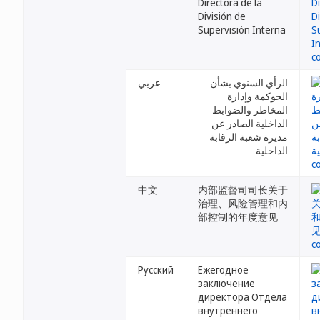
Directora de la
División de
Supervisión Interna
الرأي السنوي بشأن
عربي
الحوكمة وإدارة
المخاطر والضوابط
الداخلية الصادر عن
مديرة شعبة الرقابة
الداخلية
中文
内部监督司司长关于
治理、风险管理和内
部控制的年度意见
Русский
Ежегодное
заключение
директора Отдела
внутреннего