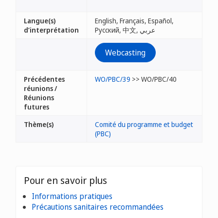
Langue(s)
English, Français, Español,
d’interprétation
Русский, 中文, عربي
Webcasting
Précédentes
WO/PBC/39
>> WO/PBC/40
réunions /
Réunions
futures
Thème(s)
Comité du programme et budget
(PBC)
Pour en savoir plus
Informations pratiques
Précautions sanitaires recommandées