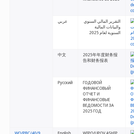
التقرير المالي السنوي
عربي
والبيانات المالية
السنوية لعام 2025
中文
2025年年度财务报
告和财务报表
Русский
ГОДОВОЙ
ФИНАНСОВЫЙ
ОТЧЕТ И
ФИНАНСОВЫЕ
ВЕДОМОСТИ ЗА
2025 ГОД
WO/PBC/40/9
English
WIPO/UPOV ASHIP