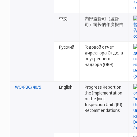
中文
内部监督司（监督
司）司长的年度报告
Русский
Годовой отчет
директора Отдела
внутреннего
надзора (ОВН)
WO/PBC/40/5
English
Progress Report on
the Implementation
of the Joint
Inspection Unit (JIU)
Recommendations