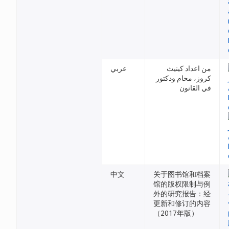
من اعداد كينيث
عربي
كروز، محام ودكتور
في القانون
中文
关于图书馆和档案
馆的版权限制与例
外的研究报告：经
更新和修订的内容
（2017年版）