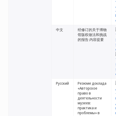
中文
经修订的关于博物
馆版权做法和挑战
的报告 内容提要
Русский
Резюме доклада
«Авторское
право в
деятельности
музеев:
практика и
проблемы» в