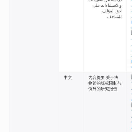
والاستثناءات على
حق المؤلف
للمتاحف
中文
内容提要 关于博
物馆的版权限制与
例外的研究报告