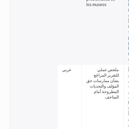
los museos
ملخص عملي
عربي
للتقرير المراجَع
بشأن ممارسات حق
المؤلف والتحديات
المطروحة أمام
المتاحف