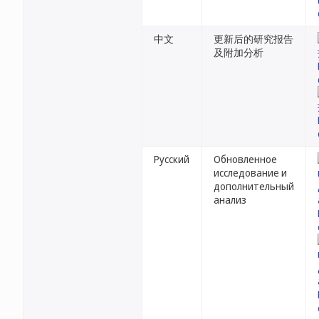
中文
更新后的研究报告
及附加分析
Русский
Обновленное
исследование и
дополнительный
анализ