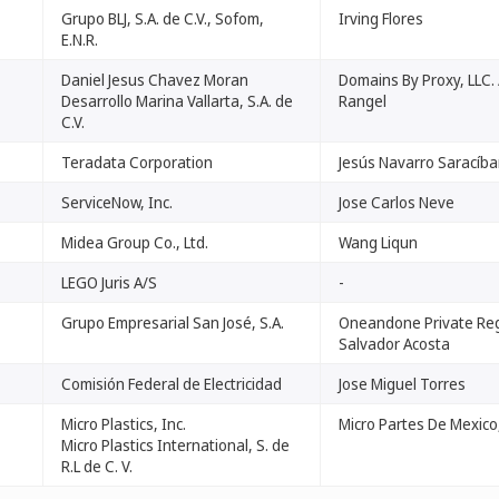
Grupo BLJ, S.A. de C.V., Sofom,
Irving Flores
E.N.R.
Daniel Jesus Chavez Moran
Domains By Proxy, LLC. 
Desarrollo Marina Vallarta, S.A. de
Rangel
C.V.
Teradata Corporation
Jesús Navarro Saracíba
ServiceNow, Inc.
Jose Carlos Neve
Midea Group Co., Ltd.
Wang Liqun
LEGO Juris A/S
-
Grupo Empresarial San José, S.A.
Oneandone Private Regi
Salvador Acosta
Comisión Federal de Electricidad
Jose Miguel Torres
Micro Plastics, Inc.
Micro Partes De Mexico, 
Micro Plastics International, S. de
R.L de C. V.