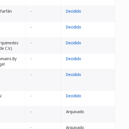
 Farfán
-
Decidido
-
Decidido
 Arquimedes
-
Decidido
e C.V.)
Domains By
-
Decidido
gel
-
Decidido
V.
-
Decidido
-
Arquivado
-
Arquivado