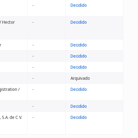
-
Decidido
/ Hector
-
Decidido
r
-
Decidido
-
Decidido
-
Decidido
-
Arquivado
stration /
-
Decidido
-
Decidido
S.A. de C V.
-
Decidido