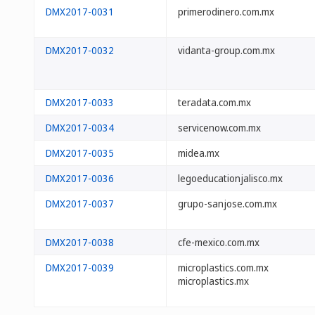
DMX2017-0031
primerodinero.com.mx
DMX2017-0032
vidanta-group.com.mx
DMX2017-0033
teradata.com.mx
DMX2017-0034
servicenow.com.mx
DMX2017-0035
midea.mx
DMX2017-0036
legoeducationjalisco.mx
DMX2017-0037
grupo-sanjose.com.mx
DMX2017-0038
cfe-mexico.com.mx
DMX2017-0039
microplastics.com.mx
microplastics.mx