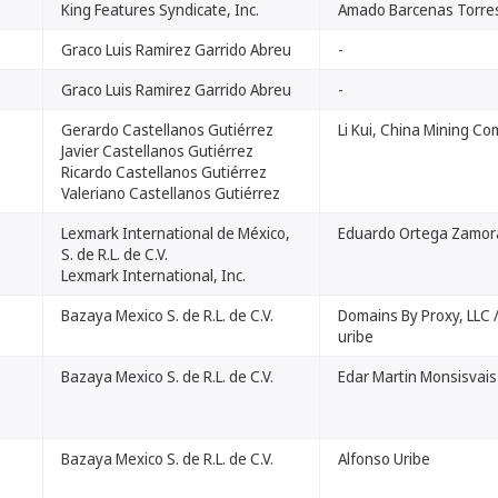
King Features Syndicate, Inc.
Amado Barcenas Torre
Graco Luis Ramirez Garrido Abreu
-
Graco Luis Ramirez Garrido Abreu
-
Gerardo Castellanos Gutiérrez
Li Kui, China Mining C
Javier Castellanos Gutiérrez
Ricardo Castellanos Gutiérrez
Valeriano Castellanos Gutiérrez
Lexmark International de México,
Eduardo Ortega Zamor
S. de R.L. de C.V.
Lexmark International, Inc.
Bazaya Mexico S. de R.L. de C.V.
Domains By Proxy, LLC 
uribe
Bazaya Mexico S. de R.L. de C.V.
Edar Martin Monsisvais
Bazaya Mexico S. de R.L. de C.V.
Alfonso Uribe