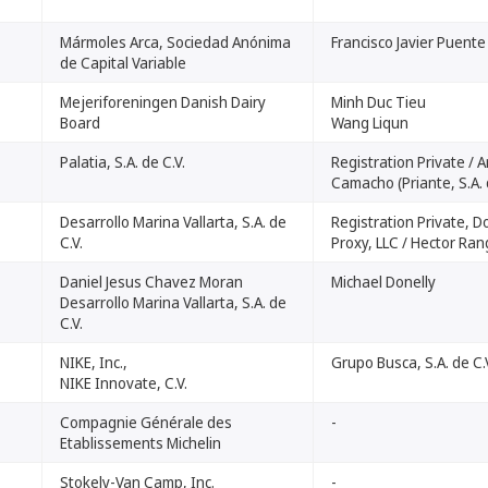
Mármoles Arca, Sociedad Anónima
Francisco Javier Puente
de Capital Variable
Mejeriforeningen Danish Dairy
Minh Duc Tieu
Board
Wang Liqun
Palatia, S.A. de C.V.
Registration Private /
Camacho (Priante, S.A. d
Desarrollo Marina Vallarta, S.A. de
Registration Private, 
C.V.
Proxy, LLC / Hector Ran
Daniel Jesus Chavez Moran
Michael Donelly
Desarrollo Marina Vallarta, S.A. de
C.V.
NIKE, Inc.,
Grupo Busca, S.A. de C.
NIKE Innovate, C.V.
Compagnie Générale des
-
Etablissements Michelin
Stokely-Van Camp, Inc.
-