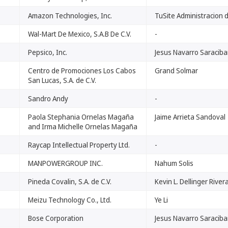
Amazon Technologies, Inc.
TuSite Administracion 
Wal-Mart De Mexico, S.A.B De C.V.
-
Pepsico, Inc.
Jesus Navarro Saraciba
Centro de Promociones Los Cabos
Grand Solmar
San Lucas, S.A. de C.V.
Sandro Andy
-
Paola Stephania Ornelas Magaña
Jaime Arrieta Sandoval
and Irma Michelle Ornelas Magaña
Raycap Intellectual Property Ltd.
-
MANPOWERGROUP INC.
Nahum Solis
Pineda Covalin, S.A. de C.V.
Kevin L. Dellinger River
Meizu Technology Co., Ltd.
Ye Li
Bose Corporation
Jesus Navarro Saraciba