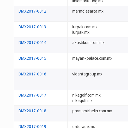
liniomarketing.mx
DMX2017-0012
marmolesarca.mx
DMX2017-0013
lurpak.com.mx
lurpak.mx
DMX2017-0014
akustikum.com.mx
DMX2017-0015
mayan–palace.com.mx
DMX2017-0016
vidantagroup.mx
DMX2017-0017
nikegolf.com.mx
nikegolf.mx
DMX2017-0018
promomichelin.com.mx
DMX2017-0019
gatorade.mx