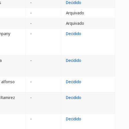
s
-
Decidido
-
Arquivado
-
Arquivado
ompany
-
Decidido
a
-
Decidido
/ alfonso
-
Decidido
 Ramirez
-
Decidido
-
Decidido