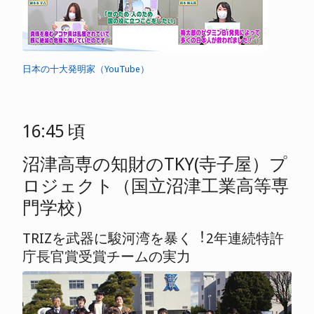
日本の十大発明家（YouTube）
16:45 頃
沼津高専の知財のTKY(寺子屋）プ
ロジェクト（国立沼津工業高等専
門学校）
TRIZを武器に駿河湾を暴く︕2年連続特許
庁長官賞受賞チームの実力