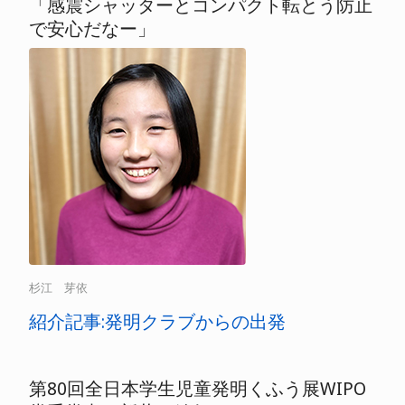
「感震シャッターとコンパクト転とう防止
で安心だなー」
杉江 芽依
紹介記事:発明クラブからの出発
第80回全日本学生児童発明くふう展WIPO