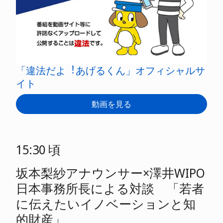
「違法だよ︕あげるくん」オフィシャルサ
イト
動画を見る
15:30 頃
坂本梨紗アナウンサー×澤井WIPO
⽇本事務所⻑による対談 「若者
に伝えたいイノベーションと知
的財産」