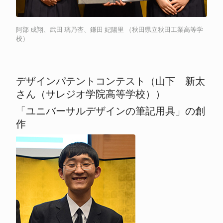
阿部 成翔、武田 璃乃杏、鎌田 妃陽里 （秋田県立秋田工業高等学
校）
デザインパテントコンテスト（山下 新太
さん（サレジオ学院高等学校））
「ユニバーサルデザインの筆記用具」の創
作