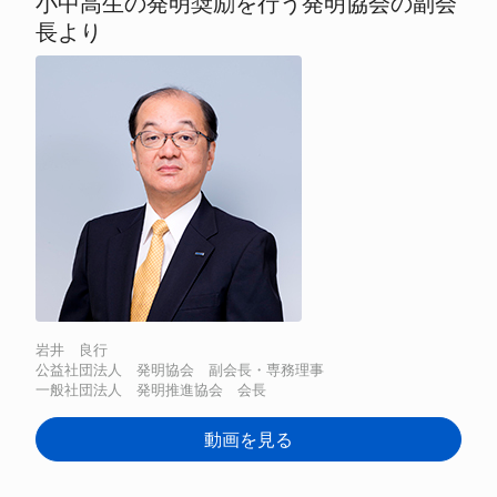
小中高生の発明奨励を行う発明協会の副会
長より
岩井 良行
公益社団法人 発明協会 副会長・専務理事
一般社団法人 発明推進協会 会長
動画を見る