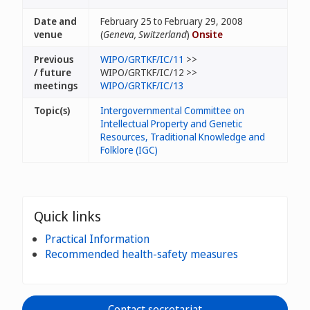
Date and
February 25 to February 29, 2008
venue
(
Geneva, Switzerland
)
Onsite
Previous
WIPO/GRTKF/IC/11
>>
/ future
WIPO/GRTKF/IC/12 >>
meetings
WIPO/GRTKF/IC/13
Topic(s)
Intergovernmental Committee on
Intellectual Property and Genetic
Resources, Traditional Knowledge and
Folklore (IGC)
Quick links
Practical Information
Recommended health-safety measures
Contact secretariat