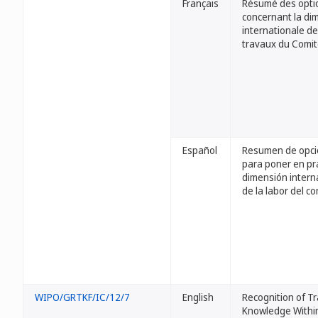
Français
Résumé des opti
concernant la di
internationale d
travaux du Comi
Español
Resumen de opc
para poner en prá
dimensión intern
de la labor del c
WIPO/GRTKF/IC/12/7
English
Recognition of Tr
Knowledge Withi