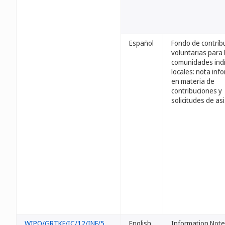
Español
Fondo de contrib
voluntarias para 
comunidades ind
locales: nota inf
en materia de
contribuciones y
solicitudes de as
WIPO/GRTKF/IC/12/INF/5
English
Information Note