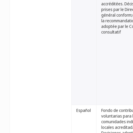
accréditées. Déci
prises par le Dire
général conform
la recommandati
adoptée par le C
consultatif
Español
Fondo de contrib
voluntarias para 
comunidades ind
locales acreditad
Decisiones adop