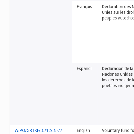
Français
Declaration des 
Unies sur les dro
peuples autocht
Español
Declaración de la
Naciones Unidas
los derechos de l
pueblos indígen
WIPO/GRTKF/IC/12/INF/7
English
Voluntary fund fo