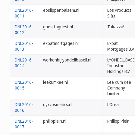
DNL2016-
eoslippenbalsem.nl
Eos Products
0011
S.à.r.l.
DNL2016-
guesttoguest.nl
Tukazza!
0012
DNL2016-
expatmortgages.nl
Expat
0013
Mortgages B.V.
DNL2016-
werkenbijlyondellbasell.nl
LYONDELLBASE
0014
Industries
Holdings B.V.
DNL2016-
leekumkee.nl
Lee Kum Kee
0015
Company
Limited
DNL2016-
nyxcosmetics.nl
L’Oréal
0016
DNL2016-
philipplein.nl
Philipp Plein
0017