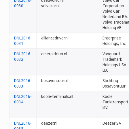
DNL2016-
usedvolvo.nl
Volvo Car
0030
volvocar.nl
Corporation
Volvo Car
Nederland B.V.
Volvo Tradema
Holding AB
DNL2016-
alliancedriver.nl
Enterprise
0031
Holdings, Inc.
DNL2016-
emeraldclub.nl
Vanguard
0032
Trademark
Holdings USA
LLC
DNL2016-
bosavontuur.nl
Stichting
0033
Bosavontuur
DNL2016-
koole-terminals.nl
Koole
0034
Tanktransport
B.V.
DNL2016-
deezer.nl
Deezer SA
0035