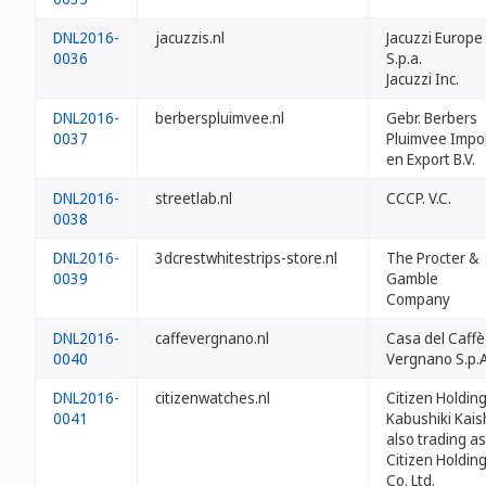
DNL2016-
jacuzzis.nl
Jacuzzi Europe
0036
S.p.a.
Jacuzzi Inc.
DNL2016-
berberspluimvee.nl
Gebr. Berbers
0037
Pluimvee Impo
en Export B.V.
DNL2016-
streetlab.nl
CCCP. V.C.
0038
DNL2016-
3dcrestwhitestrips-store.nl
The Procter &
0039
Gamble
Company
DNL2016-
caffevergnano.nl
Casa del Caffè
0040
Vergnano S.p.A
DNL2016-
citizenwatches.nl
Citizen Holdin
0041
Kabushiki Kais
also trading as
Citizen Holdin
Co. Ltd.