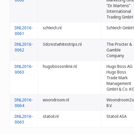
"Dr. Martens”
International
Trading GmbH
DNL2016-
schleich.nl
Schleich GmbH
0061
DNL2016-
3dcrestwhitestrips.nl
The Procter &
0062
Gamble
Company
DNL2016-
hugobossonline.nl
Hugo Boss AG
0063
Hugo Boss
Trade Mark
Management
GmbH & Co. K
DNL2016-
woondroom.nl
WoondroomZo
0064
B.V.
DNL2016-
statoil.nl
Statoil ASA
0065