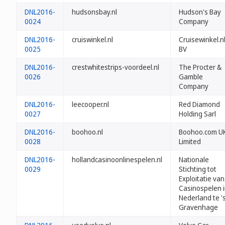
DNL2016-
hudsonsbay.nl
Hudson's Bay
0024
Company
DNL2016-
cruiswinkel.nl
Cruisewinkel.n
0025
BV
DNL2016-
crestwhitestrips-voordeel.nl
The Procter &
0026
Gamble
Company
DNL2016-
leecooper.nl
Red Diamond
0027
Holding Sarl
DNL2016-
boohoo.nl
Boohoo.com U
0028
Limited
DNL2016-
hollandcasinoonlinespelen.nl
Nationale
0029
Stichting tot
Exploitatie van
Casinospelen 
Nederland te '
Gravenhage