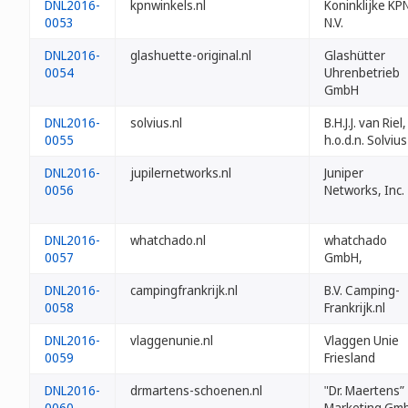
DNL2016-
kpnwinkels.nl
Koninklijke KP
0053
N.V.
DNL2016-
glashuette-original.nl
Glashütter
0054
Uhrenbetrieb
GmbH
DNL2016-
solvius.nl
B.H.J.J. van Riel,
0055
h.o.d.n. Solvius
DNL2016-
jupilernetworks.nl
Juniper
0056
Networks, Inc.
DNL2016-
whatchado.nl
whatchado
0057
GmbH,
DNL2016-
campingfrankrijk.nl
B.V. Camping-
0058
Frankrijk.nl
DNL2016-
vlaggenunie.nl
Vlaggen Unie
0059
Friesland
DNL2016-
drmartens-schoenen.nl
"Dr. Maertens”
0060
Marketing Gm