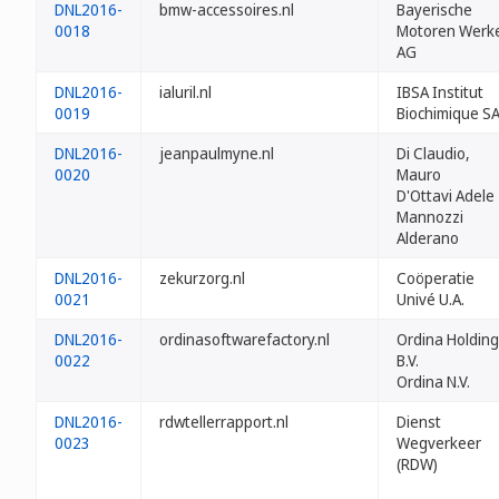
DNL2016-
bmw-accessoires.nl
Bayerische
0018
Motoren Werk
AG
DNL2016-
ialuril.nl
IBSA Institut
0019
Biochimique S
DNL2016-
jeanpaulmyne.nl
Di Claudio,
0020
Mauro
D'Ottavi Adele
Mannozzi
Alderano
DNL2016-
zekurzorg.nl
Coöperatie
0021
Univé U.A.
DNL2016-
ordinasoftwarefactory.nl
Ordina Holding
0022
B.V.
Ordina N.V.
DNL2016-
rdwtellerrapport.nl
Dienst
0023
Wegverkeer
(RDW)