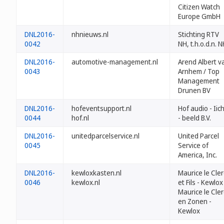
Citizen Watch
Europe GmbH
DNL2016-
nhnieuws.nl
Stichting RTV
0042
NH, t.h.o.d.n. 
DNL2016-
automotive-management.nl
Arend Albert v
0043
Arnhem / Top
Management
Drunen BV
DNL2016-
hofeventsupport.nl
Hof audio - Iic
0044
hof.nl
- beeld B.V.
DNL2016-
unitedparcelservice.nl
United Parcel
0045
Service of
America, Inc.
DNL2016-
kewloxkasten.nl
Maurice le Cle
0046
kewlox.nl
et Fils - Kewlox
Maurice le Cle
en Zonen -
Kewlox