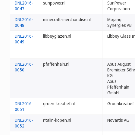
DNL2016-
sunpower.nl
SunPower
0047
Corporation
DNL2016-
minecraft-merchandise.nl
Mojang
0048
Synergies AB
DNL2016-
libbeyglazen.nl
Libbey Glass In
0049
DNL2016-
pfaffenhain.nl
Abus August
0050
Bremicker Söh
KG
Abus
Pfaffenhain
GmbH
DNL2016-
groen-kreatief.nl
Groenkreatief
0051
DNL2016-
ritalin-kopen.nl
Novartis AG
0052