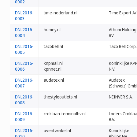
0002
DNL2016-
time-nederland.nl
Time Export A/
0003
DNL2016-
homey.nl
Athom Holding
0004
BV
DNL2016-
tacobell.nl
Taco Bell Corp.
0005
DNL2016-
knpmail.nl
Koninklijke KP
0006
kpnnet.nl
N.V.
DNL2016-
audatex.nl
Audatex
0007
(Schweiz) Gmb
DNL2016-
thestyleoutlets.nl
NEINVER S.A.
0008
DNL2016-
croklaan-terminalbv.nl
Loders Crokla
0009
B.V.
DNL2016-
aventwinkel.nl
Koninklijke
0010
Philips NV