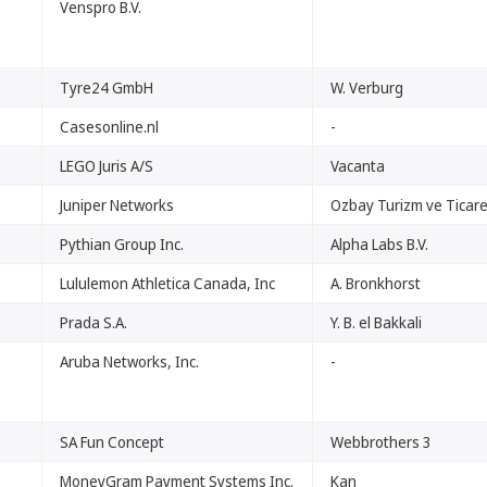
Venspro B.V.
Tyre24 GmbH
W. Verburg
Casesonline.nl
-
LEGO Juris A/S
Vacanta
Juniper Networks
Ozbay Turizm ve Ticaret
Pythian Group Inc.
Alpha Labs B.V.
Lululemon Athletica Canada, Inc
A. Bronkhorst
Prada S.A.
Y. B. el Bakkali
Aruba Networks, Inc.
-
SA Fun Concept
Webbrothers 3
MoneyGram Payment Systems Inc.
Kan