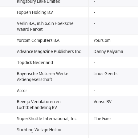
Kingsbury Lake Limited
-
Foppen Holding B.V.
-
Verlin B.V., m.h.o.d.n Hoeksche
-
Waard Parket
Yorcom Computers B.V.
YourCom
Advance Magazine Publishers Inc.
Danny Palyama
Topclick Nederland
-
Bayerische Motoren Werke
Linus Geerts
Aktiengesellschaft
Accor
-
Beveja Ventilatoren en
Venso BV
Luchtbehandeling BV
SuperShuttle International, Inc.
The Fixer
Stichting Welzijn Heiloo
-