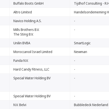
Buffalo Boots GmbH
Tijdhof Consulting - R.
Altro Limited
Handelsondememing H.M
Navico Holding A.S.
-
Mills Brothers B.V.
-
The Sting B.V.
Unilin BVBA
SmartLogic
Moroccanoil Israel Limited
Newman
Funda N.V.
-
Hard Candy Fitness, LLC
-
Special Water Holding BV
-
Special Water Holding BV
-
N.V. Belvi
Bubbledeck Nederland B