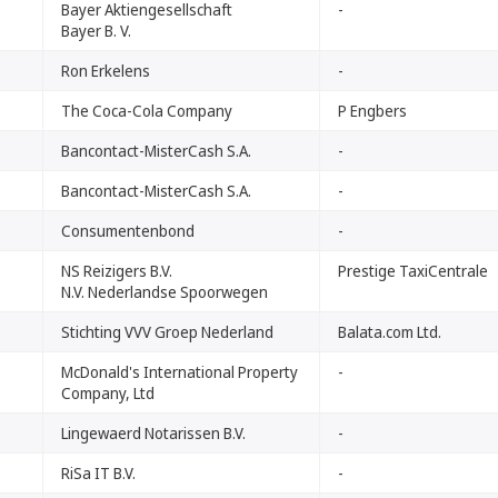
Bayer Aktiengesellschaft
-
Bayer B. V.
Ron Erkelens
-
The Coca-Cola Company
P Engbers
Bancontact-MisterCash S.A.
-
Bancontact-MisterCash S.A.
-
Consumentenbond
-
NS Reizigers B.V.
Prestige TaxiCentrale
N.V. Nederlandse Spoorwegen
Stichting VVV Groep Nederland
Balata.com Ltd.
McDonald's International Property
-
Company, Ltd
Lingewaerd Notarissen B.V.
-
RiSa IT B.V.
-