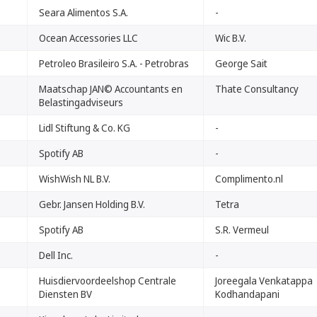
Seara Alimentos S.A.
-
Ocean Accessories LLC
Wic B.V.
Petroleo Brasileiro S.A. - Petrobras
George Sait
Maatschap JAN© Accountants en
Thate Consultancy
Belastingadviseurs
Lidl Stiftung & Co. KG
-
Spotify AB
-
WishWish NL B.V.
Complimento.nl
Gebr. Jansen Holding B.V.
Tetra
Spotify AB
S.R. Vermeul
Dell Inc.
-
Huisdiervoordeelshop Centrale
Joreegala Venkatappa
Diensten BV
Kodhandapani