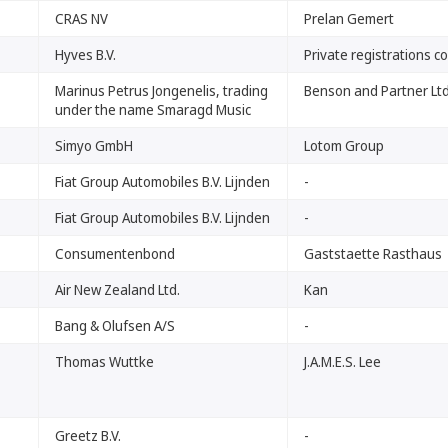
CRAS NV
Prelan Gemert
Hyves B.V.
Private registrations co 
Marinus Petrus Jongenelis, trading
Benson and Partner Lt
under the name Smaragd Music
Simyo GmbH
Lotom Group
Fiat Group Automobiles B.V. Lijnden
-
Fiat Group Automobiles B.V. Lijnden
-
Consumentenbond
Gaststaette Rasthaus
Air New Zealand Ltd.
Kan
Bang & Olufsen A/S
-
Thomas Wuttke
J.A.M.E.S. Lee
Greetz B.V.
-