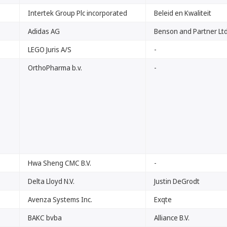
Intertek Group Plc incorporated
Beleid en Kwaliteit
Adidas AG
Benson and Partner Lt
LEGO Juris A/S
-
OrthoPharma b.v.
-
Hwa Sheng CMC B.V.
-
Delta Lloyd N.V.
Justin DeGrodt
Avenza Systems Inc.
Exqte
BAKC bvba
Alliance B.V.