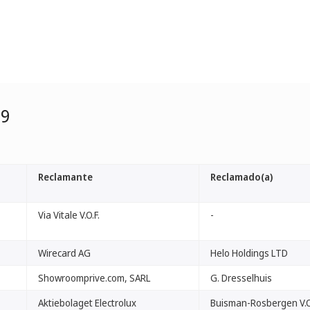
99
Reclamante
Reclamado(a)
Via Vitale V.O.F.
-
Wirecard AG
Helo Holdings LTD
Showroomprive.com, SARL
G. Dresselhuis
Aktiebolaget Electrolux
Buisman-Rosbergen V.O