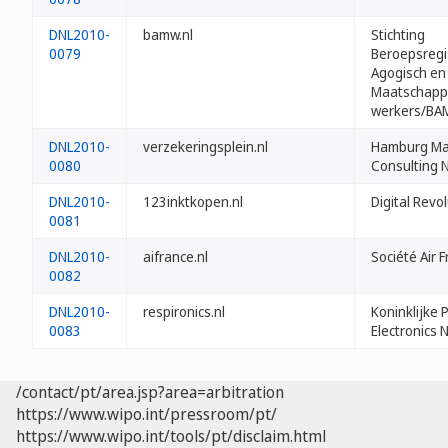
DNL2010-
bamw.nl
Stichting
0079
Beroepsregi
Agogisch en
Maatschappe
werkers/BA
DNL2010-
verzekeringsplein.nl
Hamburg Ma
0080
Consulting N
DNL2010-
123inktkopen.nl
Digital Revo
0081
DNL2010-
aifrance.nl
Société Air 
0082
DNL2010-
respironics.nl
Koninklijke P
0083
Electronics 
/contact/pt/area.jsp?area=arbitration
https://www.wipo.int/pressroom/pt/
https://www.wipo.int/tools/pt/disclaim.html