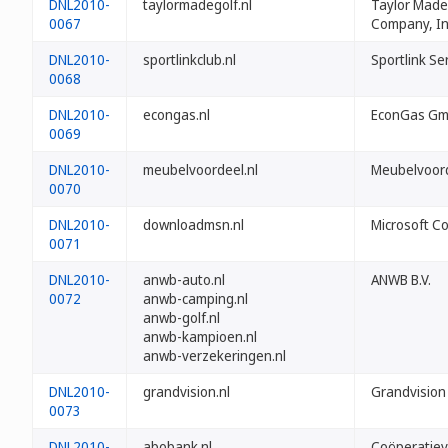
DNL2010-
taylormadegolf.nl
Taylor Made
0067
Company, In
DNL2010-
sportlinkclub.nl
Sportlink Ser
0068
DNL2010-
econgas.nl
EconGas G
0069
DNL2010-
meubelvoordeel.nl
Meubelvoor
0070
DNL2010-
downloadmsn.nl
Microsoft C
0071
DNL2010-
anwb-auto.nl
ANWB B.V.
0072
anwb-camping.nl
anwb-golf.nl
anwb-kampioen.nl
anwb-verzekeringen.nl
DNL2010-
grandvision.nl
Grandvision 
0073
DNL2010-
abobank.nl
Coöperatie