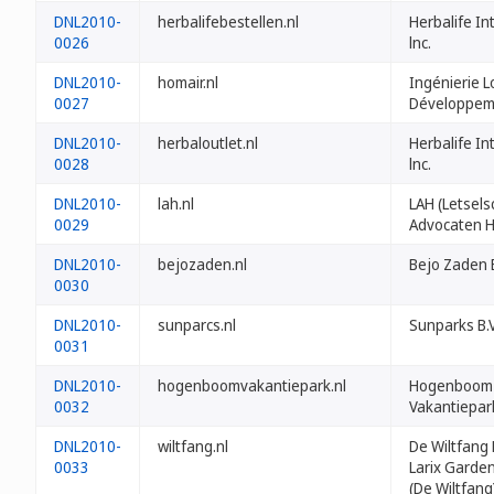
DNL2010-
herbalifebestellen.nl
Herbalife In
0026
lnc.
DNL2010-
homair.nl
Ingénierie Lo
0027
Développem
DNL2010-
herbaloutlet.nl
Herbalife In
0028
lnc.
DNL2010-
lah.nl
LAH (Letsel
0029
Advocaten H
DNL2010-
bejozaden.nl
Bejo Zaden B
0030
DNL2010-
sunparcs.nl
Sunparks B.V
0031
DNL2010-
hogenboomvakantiepark.nl
Hogenboom
0032
Vakantiepark
DNL2010-
wiltfang.nl
De Wiltfang 
0033
Larix Garden
(De Wiltfang