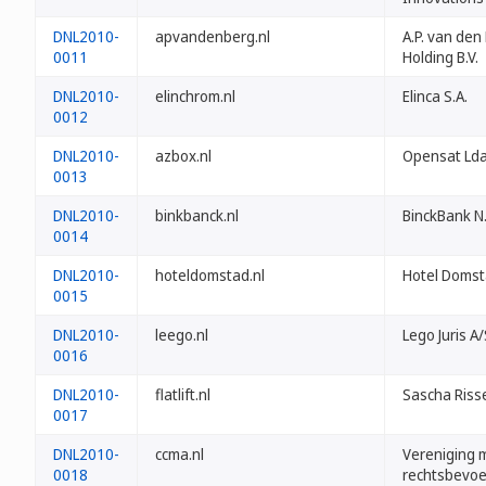
DNL2010-
apvandenberg.nl
A.P. van den
0011
Holding B.V.
DNL2010-
elinchrom.nl
Elinca S.A.
0012
DNL2010-
azbox.nl
Opensat Lda
0013
DNL2010-
binkbanck.nl
BinckBank N.
0014
DNL2010-
hoteldomstad.nl
Hotel Domsta
0015
DNL2010-
leego.nl
Lego Juris A
0016
DNL2010-
flatlift.nl
Sascha Riss
0017
DNL2010-
ccma.nl
Vereniging m
0018
rechtsbevoe