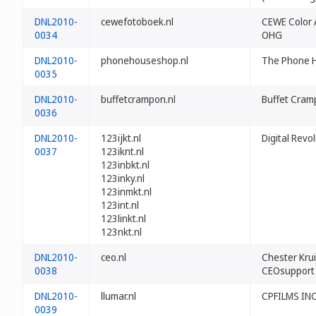
DNL2010-
cewefotoboek.nl
CEWE Color 
0034
OHG
DNL2010-
phonehouseshop.nl
The Phone H
0035
DNL2010-
buffetcrampon.nl
Buffet Cram
0036
DNL2010-
123ijkt.nl
Digital Revo
0037
123iknt.nl
123inbkt.nl
123inky.nl
123inmkt.nl
123int.nl
123linkt.nl
123nkt.nl
DNL2010-
ceo.nl
Chester Krui
0038
CEOsupport
DNL2010-
llumar.nl
CPFILMS IN
0039