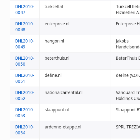
DNL2010-
turkcell.nl
Turkcell Ilet
0047
Hizmetleri A.
DNL2010-
enterprise.nl
Enterprise H
0048
DNL2010-
hangon.nl
Jakobs
0049
Handelsond
DNL2010-
beterthuis.nl
BeterThuis B
0050
DNL2010-
define.nl
deFine (V.O.F.
0051
DNL2010-
nationalcarrental.nl
Vanguard T
0052
Holdings US
DNL2010-
slaappunt.nl
Slaappunt 
0053
DNL2010-
ardenne-etappe.nl
SPRL TREZI
0054