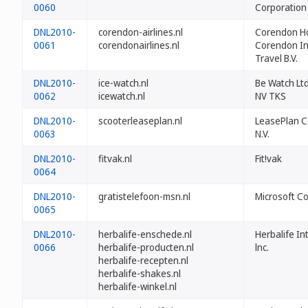
0060
Corporation
DNL2010-
corendon-airlines.nl
Corendon Ho
0061
corendonairlines.nl
Corendon In
Travel B.V.
DNL2010-
ice-watch.nl
Be Watch Lt
0062
icewatch.nl
NV TKS
DNL2010-
scooterleaseplan.nl
LeasePlan C
0063
N.V.
DNL2010-
fitvak.nl
Fit!vak
0064
DNL2010-
gratistelefoon-msn.nl
Microsoft C
0065
DNL2010-
herbalife-enschede.nl
Herbalife In
0066
herbalife-producten.nl
lnc.
herbalife-recepten.nl
herbalife-shakes.nl
herbalife-winkel.nl