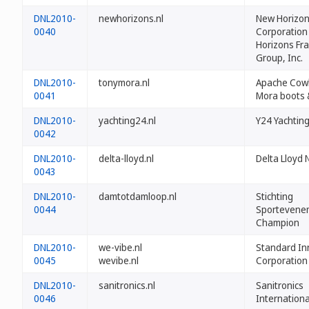
DNL2010-
newhorizons.nl
New Horizon
0040
Corporation
Horizons Fra
Group, Inc.
DNL2010-
tonymora.nl
Apache Cow
0041
Mora boots 
DNL2010-
yachting24.nl
Y24 Yachtin
0042
DNL2010-
delta-lloyd.nl
Delta Lloyd N
0043
DNL2010-
damtotdamloop.nl
Stichting
0044
Sportevene
Champion
DNL2010-
we-vibe.nl
Standard In
0045
wevibe.nl
Corporation
DNL2010-
sanitronics.nl
Sanitronics
0046
International