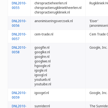
DNL2010-
chiropractieheerlen.nl
Rugkliniek H
0055
chiropractierugkliniekheerlen.nl
chiropractierugkliniek.nl
DNL2010-
anonimiseringsverzoek.nl
'Eiser'
0056
(anonimiser
DNL2010-
cem-trade.nl
Cem Trade
0057
DNL2010-
googfle.nl
Google, Inc.
0058
googlke.nl
googlre.nl
googlwe.nl
hgoogle.nl
igogle.nl
igoogl.nl
youtueb.nl
youtuibe.nl
DNL2010-
igoogel.nl
Google, Inc.
0059
DNL2010-
sunrider.nl
The Sunride