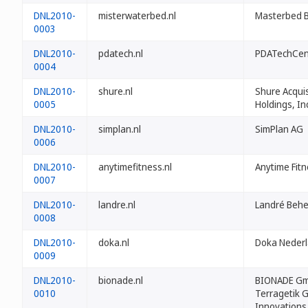
DNL2010-
misterwaterbed.nl
Masterbed B
0003
DNL2010-
pdatech.nl
PDATechCen
0004
DNL2010-
shure.nl
Shure Acquis
0005
Holdings, In
DNL2010-
simplan.nl
SimPlan AG
0006
DNL2010-
anytimefitness.nl
Anytime Fitn
0007
DNL2010-
landre.nl
Landré Behee
0008
DNL2010-
doka.nl
Doka Nederl
0009
DNL2010-
bionade.nl
BIONADE G
0010
Terragetik 
Innovations