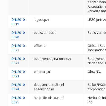
Center Man
Association 
verkorte n
DNL2010-
legoclup.nl
LEGO Juris A
0019
DNL2010-
boelsverhuur.nl
Boels Verhuu
0020
DNL2010-
office1.nl
Office 1 Sup
0021
Internationa
DNL2010-
bedrijvenpagina-online.nl
Bedrijvenpa
0022
Nederland B.
DNL2010-
ohrazorg.nl
Ohra N.V.
0023
DNL2010-
deepsonspecialist.nl
Seiko EPSO
0024
epsonshop.nl
Corporation
DNL2010-
herbalife-discount.nl
Herbalife In
0025
lnc.