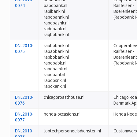
0074
babobank.nl
Raiffeisen-
rabibank.nl
Boerenleenb
rabobannk.nl
(Rabobank N
rabobasnk.nl
radobank.nl
raqbobank.nl
DNL2010-
raabobank.nl
Coöperatie
0075
rabaobank.nl
Raiffeisen-
rabbobank.nl
Boerenleenb
rabobabk.nl
(Rabobank N
rabobamk.nl
rabobanl.nl
rabobsnk.nl
rabokank.nl
DNL2010-
chicagoroasthouse.nl
Chicago Ro
0076
Danmark Ap
DNL2010-
honda-occasions.nl
Honda Neder
0077
DNL2010-
toptechpersoneelsdiensten.nl
Customworx 
0078