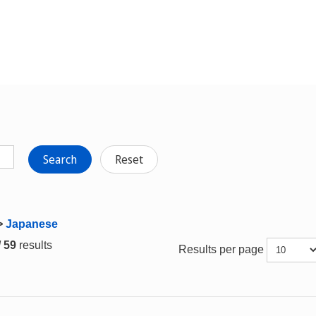
Search
Reset
>
Japanese
/ 59
results
Results per page