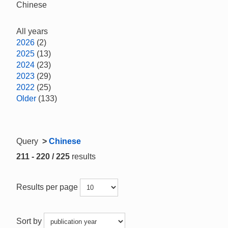
Chinese
All years
2026
(2)
2025
(13)
2024
(23)
2023
(29)
2022
(25)
Older
(133)
Query
>
Chinese
211 - 220 / 225
results
Results per page
Sort by