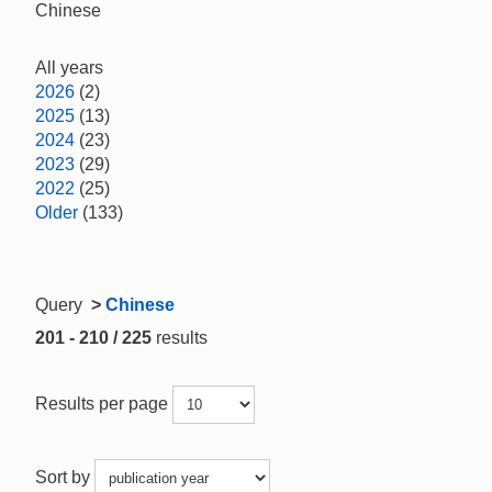
Chinese
All years
2026
(2)
2025
(13)
2024
(23)
2023
(29)
2022
(25)
Older
(133)
Query
>
Chinese
201 - 210 / 225
results
Results per page
Sort by