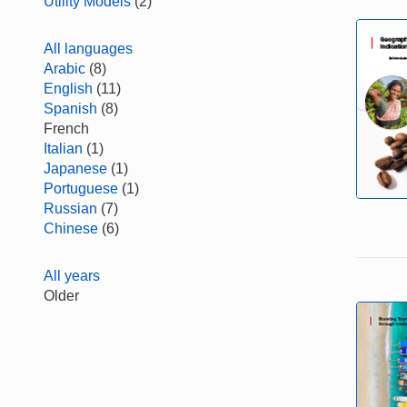
Utility Models
(2)
All languages
Arabic
(8)
English
(11)
Spanish
(8)
French
Italian
(1)
Japanese
(1)
Portuguese
(1)
Russian
(7)
Chinese
(6)
All years
Older