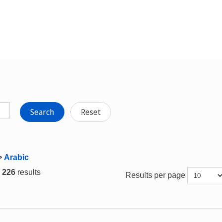
Search
Reset
>
Arabic
/ 226
results
Results per page