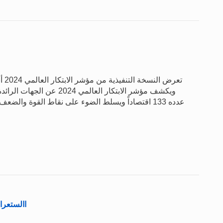
تعر
ويكشف مؤشر الابتكار العالم
االستعراض الس