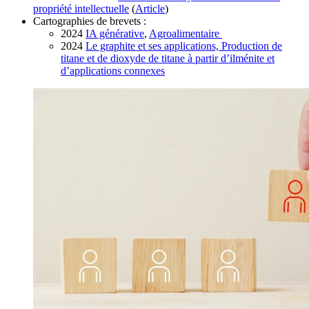
propriété intellectuelle
(
Article
)
Cartographies de brevets :
2024
IA générative
,
Agroalimentaire
2024
Le graphite et ses applications, Production de
titane et de dioxyde de titane à partir d’ilménite et
d’applications connexes