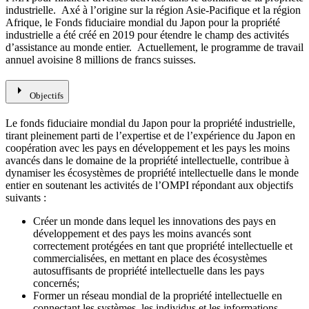
industrielle. Axé à l’origine sur la région Asie-Pacifique et la région
Afrique, le Fonds fiduciaire mondial du Japon pour la propriété
industrielle a été créé en 2019 pour étendre le champ des activités
d’assistance au monde entier. Actuellement, le programme de travail
annuel avoisine 8 millions de francs suisses.
arrow_right
Objectifs
Le fonds fiduciaire mondial du Japon pour la propriété industrielle,
tirant pleinement parti de l’expertise et de l’expérience du Japon en
coopération avec les pays en développement et les pays les moins
avancés dans le domaine de la propriété intellectuelle, contribue à
dynamiser les écosystèmes de propriété intellectuelle dans le monde
entier en soutenant les activités de l’OMPI répondant aux objectifs
suivants :
Créer un monde dans lequel les innovations des pays en
développement et des pays les moins avancés sont
correctement protégées en tant que propriété intellectuelle et
commercialisées, en mettant en place des écosystèmes
autosuffisants de propriété intellectuelle dans les pays
concernés;
Former un réseau mondial de la propriété intellectuelle en
connectant les systèmes, les individus et les informations