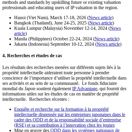
methods and standards by upskilling future or existing valuation
professionals and educating users of IP valuation in the region.
Hanoi (Viet Nam), March 17-18, 2026 (
News article
)
Bangkok (Thailand), June 24-25, 2025 (
News article
)
Kuala Lumpur (Malaysia) November 12-14, 2024 (
News
article
)
Manila (Philippines) October 22-24, 2024 (
News article
)
Jakarta (Indonesia) September 10-12, 2024 (
News article
)
4. Recherches et études de cas
Les résultats des recherches menées sur différents sujets liés à la
propriété intellectuelle aideraient toute personne à prendre
conscience de l’importance d’utiliser la propriété intellectuelle dans
ses activités et au sein de sa communauté. Le fonds fiduciaire
mondial du Japon soutient également
IP Advantage
, qui fournit des
informations utiles sur les études de cas en matière de propriété
intellectuelle. Recherches récentes :
Enquête et recherche sur la formation à la propriété
intellectuelle dispensée par les entreprises japonaises dans le
cadre des ODD et de la responsabilité sociale d’entreprise
(RSE) et sa contribution à l’innovation chez les jeunes
Mise en œuvre des
ODD dans les systèmes nationaux de