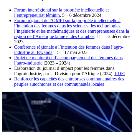
Forum interrégional sur la propriété intellectuelle et
l’entrepreneuriat féminin
, 5 – 6 décembre 2024
Forum régional de l’OMPI sur la propriété intellectuelle à
l’intention des femmes dans les sciences, les technologies,
l’ingénierie et les mathématiques et des entrepreneuses dans la
région de l’Amérique latine et des Caraïbes
, 11 – 13 décembre
2023
Conférence régionale à l’intention des femmes dans l’agro-
industrie au Rwanda
, 15 – 17 mai 2023
Projet de mentorat et d’accompagnement des femmes dans
l’agro-industrie
(2023 – 2024)
Élaboration du journal d’impact pour les femmes dans
l’agroindustrie, par la Division pour l’Afrique (2024) [
PDF
]
Renforcer les capacités des entreprises communautaires des
peuples autochtones et des communautés locales