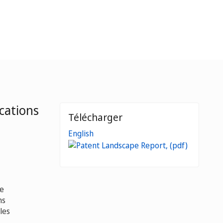
cations
Télécharger
English
de
ns
les