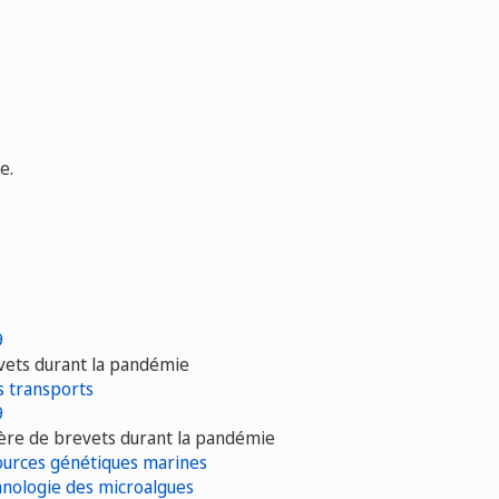
e.
9
evets durant la pandémie
s transports
9
ière de brevets durant la pandémie
sources génétiques marines
chnologie des microalgues