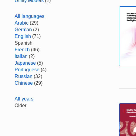
Utility Models
(2)
All languages
Arabic
(29)
German
(2)
English
(71)
Spanish
French
(46)
Italian
(2)
Japanese
(5)
Portuguese
(4)
Russian
(32)
Chinese
(29)
All years
Older