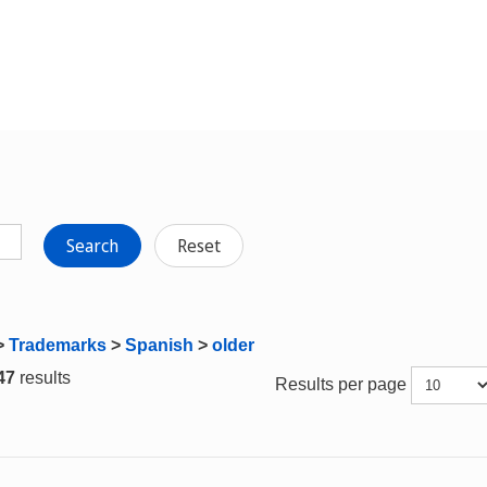
Search
Reset
>
Trademarks
>
Spanish
>
older
 47
results
Results per page