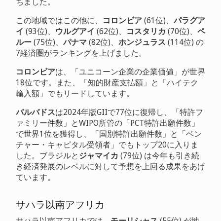
ちました。
この地域ではこの他に、
コロンビア
(61位)、
パラグア
イ
(93位)、
ウルグアイ
(62位)、
コスタリカ
(70位)、
ペ
ルー
(75位)、
パナマ
(82位)、
ホンジュラス
(114位) の
7経済圏がランキングを上げました。
コロンビア
は、「ユニコーン企業の企業価値」が世界
18位です。また、「知的財産支払額」と「ハイテク
輸入額」でもリードしています。
バルバドス
は2024年版GIIで77位に復帰し、「特許フ
ァミリー件数」とWIPO所管の「PCT特許出願件数」
で世界1位を獲得し、「国別特許出願件数」と「ベン
チャー・キャピタル受領者」でもトップ20に入りま
した。ブラジルと
ジャマイカ
(79位) は今年も引き続
き経済発展のレベルに対して予想を上回る成果をあげ
ています。
サハラ以南アフリカ
サハラ以南アフリカでは、
モーリシャス
(55位) が地