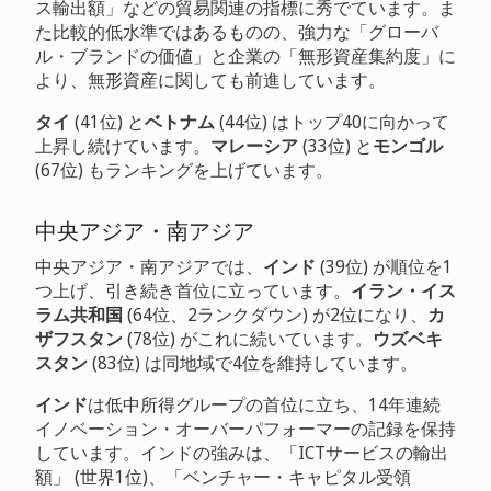
ス輸出額」などの貿易関連の指標に秀でています。ま
た比較的低水準ではあるものの、強力な「グローバ
ル・ブランドの価値」と企業の「無形資産集約度」に
より、無形資産に関しても前進しています。
タイ
(41位) と
ベトナム
(44位) はトップ40に向かって
上昇し続けています。
マレーシア
(33位) と
モンゴル
(67位) もランキングを上げています。
中央アジア・南アジア
中央アジア・南アジアでは、
インド
(39位) が順位を1
つ上げ、引き続き首位に立っています。
イラン・イス
ラム共和国
(64位、2ランクダウン) が2位になり、
カ
ザフスタン
(78位) がこれに続いています。
ウズベキ
スタン
(83位) は同地域で4位を維持しています。
インド
は低中所得グループの首位に立ち、14年連続
イノベーション・オーバーパフォーマーの記録を保持
しています。インドの強みは、「ICTサービスの輸出
額」 (世界1位)、「ベンチャー・キャピタル受領