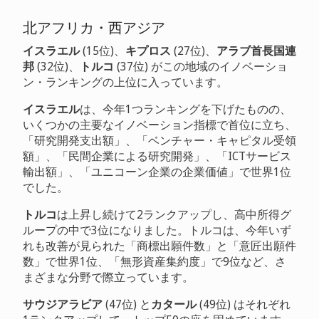
北アフリカ・西アジア
イスラエル
(15位)、
キプロス
(27位)、
アラブ首長国連
邦
(32位)、
トルコ
(37位) がこの地域のイノベーショ
ン・ランキングの上位に入っています。
イスラエル
は、今年1つランキングを下げたものの、
いくつかの主要なイノベーション指標で首位に立ち、
「研究開発支出額」、「ベンチャー・キャピタル受領
額」、「民間企業による研究開発」、「ICTサービス
輸出額」、「ユニコーン企業の企業価値」で世界1位
でした。
トルコ
は上昇し続けて2ランクアップし、高中所得グ
ループの中で3位になりました。トルコは、今年いず
れも改善が見られた「商標出願件数」と「意匠出願件
数」で世界1位、「無形資産集約度」で9位など、さ
まざまな分野で際立っています。
サウジアラビア
(47位) と
カタール
(49位) はそれぞれ