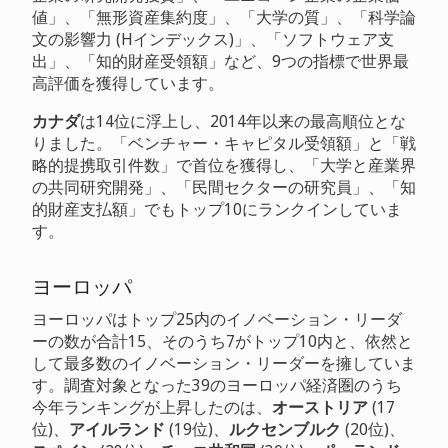
値」、「無形資産集約度」、「大学の質」、「科学論
文の影響力 (Hインデックス)」、「ソフトウェア支
出」、「知的財産受領額」など、9つの指標で世界最
高評価を獲得しています。
カナダ
は14位に浮上し、2014年以来の最高順位とな
りました。「ベンチャー・キャピタル受領額」と「戦
略的提携取引件数」で首位を獲得し、「大学と産業界
の共同研究開発」、「民間セクターの研究員」、「知
的財産支払額」でもトップ10にランクインしていま
す。
ヨーロッパ
ヨーロッパはトップ25内のイノベーション・リーダ
ーの数が合計15、そのうち7がトップ10内と、依然と
して最多数のイノベーション・リーダーを擁していま
す。調査対象となった39のヨーロッパ経済圏のうち
今年ランキングが上昇したのは、
オーストリア
(17
位)、
アイルランド
(19位)、
ルクセンブルク
(20位)、