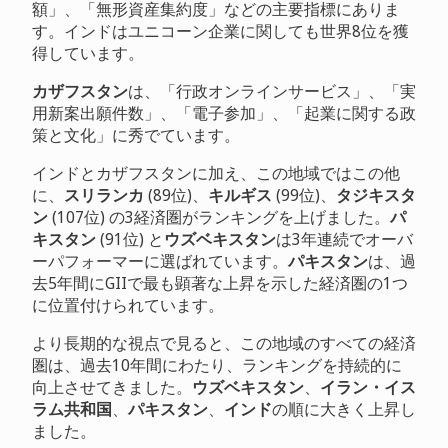
額」、「無形資産集約度」などの主要指標にありま
す。インドはユニコーン企業に関しても世界8位を獲
得しています。
カザフスタン
は、「行政オンラインサービス」、「実
用新案出願件数」、「電子参加」、「起業に関する政
策と文化」に秀でています。
インドとカザフスタンに加え、この地域ではこの他
に、
スリランカ
(89位)、
キルギス
(99位)、
タジキスタ
ン
(107位) の3経済圏がランキングを上げました。
パ
キスタン
(91位) と
ウズベキスタン
は3年連続でオーバ
ーパフォーマーに選ばれています。
パキスタン
は、過
去5年間にGIIで最も顕著な上昇を示した経済圏の1つ
に位置付けられています。
より長期的な視点で見ると、この地域のすべての経済
圏は、過去10年間にわたり、ランキングを持続的に
向上させてきました。
ウズベキスタン
、
イラン・イス
ラム共和国
、
パキスタン
、
インド
の順に大きく上昇し
ました。