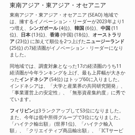
東南アジア・東アジア・オセアニア
東南アジア・東アジア・オセアニア (SEAO) 地域で
は、擁するイノベーション・リーダーが2023年より1
つ増え、
シンガポール
(4位)、
韓国
(6位)、
中国
(11
位)、
日本
(13位)、
香港
(中国) (18位)、
オーストラリ
ア
(23位) に加えて順位を2つ上げた
ニュージーランド
(25位) の7経済圏がイノベーション・リーダーになり
ました。
同地域では、調査対象となった17の経済圏のうち11
経済圏が今年ランキングを上げ、最も上昇幅が大きか
った
インドネシア
(54位) はトップ60に入りました。
インドネシアは、「大学と産業界の共同研究開発」、
「事業運営上の安定性」、「無形資産集約度」に秀で
ています。
フィリピン
は3ランクアップして53位になりました。
また、今年は低中所得グループで3位になりました。
「ハイテク輸出額」 (世界1位)、「ハイテク輸入
額」、「クリエイティブ商品輸出額」、「ICTサービ