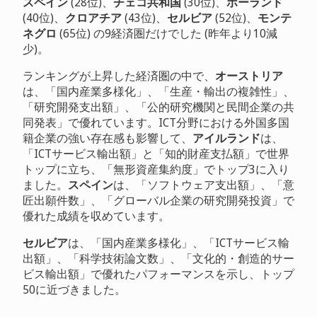
スペイン
(28位)、
チェコ共和国
(30位)、
ポーランド
(40位)、
クロアチア
(43位)、
セルビア
(52位)、
モンテ
ネグロ
(65位) の9経済圏だけでした (昨年より10減
少)。
ランキングが上昇した経済圏の中で、
オーストリア
は、「国内産業多様化」、「生産・輸出の複雑性」、
「研究開発支出額」、「公的研究機関と民間企業の共
同発表」で優れています。ICT分野における外国多国
籍企業の強い存在感も影響して、
アイルランド
は、
「ICTサービス輸出額」と「知的財産支払額」で世界
トップに立ち、「無形資産集約度」でトップ3に入り
ました。
スペイン
は、「ソフトウェア支出額」、「意
匠出願件数」、「グローバル企業の研究開発投資」で
優れた成績を収めています。
セルビア
は、「国内産業多様化」、「ICTサービス輸
出額」、「科学技術論文数」、「文化的・創造的サー
ビス輸出額」で優れたパフォーマンスを示し、トップ
50に近づきました。