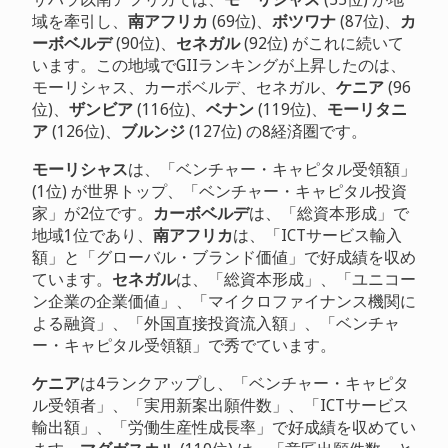
域を牽引し、
南アフリカ
(69位)、
ボツワナ
(87位)、
カ
ーボベルデ
(90位)、
セネガル
(92位) がこれに続いて
います。この地域でGIIランキングが上昇したのは、
モーリシャス、カーボベルデ、セネガル、
ケニア
(96
位)、
ザンビア
(116位)、
ベナン
(119位)、
モーリタニ
ア
(126位)、
ブルンジ
(127位) の8経済圏です。
モーリシャス
は、「ベンチャー・キャピタル受領額」
(1位) が世界トップ、「ベンチャー・キャピタル投資
家」が2位です。
カーボベルデ
は、「総資本形成」で
地域1位であり、
南アフリカ
は、「ICTサービス輸入
額」と「グローバル・ブランド価値」で好成績を収め
ています。
セネガル
は、「総資本形成」、「ユニコー
ン企業の企業価値」、「マイクロファイナンス機関に
よる融資」、「外国直接投資流入額」、「ベンチャ
ー・キャピタル受領額」で秀でています。
ケニア
は4ランクアップし、「ベンチャー・キャピタ
ル受領者」、「実用新案出願件数」、「ICTサービス
輸出額」、「労働生産性成長率」で好成績を収めてい