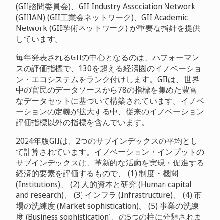
(GII諮問委員会)、GII Industry Association Network
(GIIIAN) (GII工業会ネットワーク)、GII Academic
Network (GII学術ネットワーク) が重要な指針を提供
しています。
毎年発表されるGIIの中心となるのは、パフォーマン
スの評価指標で、130を超える経済圏のイノベーショ
ン・エコシステムをランク付けします。GIIは、世界
中の官民のデータソースから78の指標を集めた豊富
なデータセットに基づいて構築されています。イノベ
ーションの定義が拡大する中、従来のイノベーション
評価指標以外の指標を含んでいます。
2024年版GIIは、2つのサブインデックスの平均とし
て計算されています。イノベーション・インプットの
サブインデックスは、革新的な活動を実現・促進する
経済的要素を評価するもので、 (1) 制度・機関
(Institutions)、 (2) 人的資本と研究 (Human capital
and research)、 (3) インフラ (Infrastructure)、 (4) 市
場の洗練度 (Market sophistication)、 (5) 事業の洗練
度 (Business sophistication)、の5つの柱に分類されま