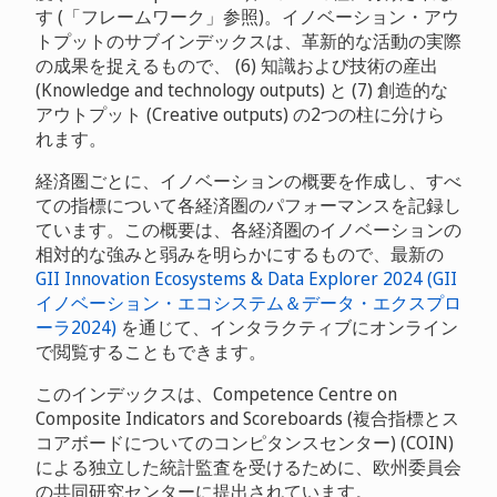
す (「フレームワーク」参照)。イノベーション・アウ
トプットのサブインデックスは、革新的な活動の実際
の成果を捉えるもので、 (6) 知識および技術の産出
(Knowledge and technology outputs) と (7) 創造的な
アウトプット (Creative outputs) の2つの柱に分けら
れます。
経済圏ごとに、イノベーションの概要を作成し、すべ
ての指標について各経済圏のパフォーマンスを記録し
ています。この概要は、各経済圏のイノベーションの
相対的な強みと弱みを明らかにするもので、最新の
GII Innovation Ecosystems & Data Explorer 2024 (GII
イノベーション・エコシステム＆データ・エクスプロ
ーラ2024)
を通じて、インタラクティブにオンライン
で閲覧することもできます。
このインデックスは、Competence Centre on
Composite Indicators and Scoreboards (複合指標とス
コアボードについてのコンピタンスセンター) (COIN)
による独立した統計監査を受けるために、欧州委員会
の共同研究センターに提出されています。