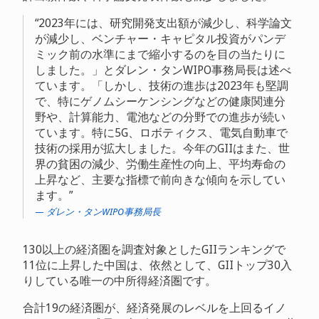
2023年には、研究開発支出額が減少し、科学論文
が減少し、ベンチャー・キャピタル投資がパンデ
ミック前の水準にまで縮小するのを目の当たりに
しました。」とダレン・タンWIPO事務局長は述べ
ています。「しかし、技術の進歩は2023年も堅調
で、特にゲノムシーケンシングなどの健康関連分
野や、計算能力、電池などの分野での進歩が続い
ています。特に5G、ロボティクス、電気自動車で
技術の採用が拡大しました。今年のGIIはまた、世
界の貧困の減少、労働生産性の向上、平均寿命の
上昇など、主要な指標で前向きな傾向を示してい
ます。
ダレン・タンWIPO事務局長
130以上の経済圏を調査対象としたGIIランキングで
11位に上昇した中国は、依然として、GIIトップ30入
りしている唯一の中所得経済圏です。
合計19の経済圏が、経済発展のレベルを上回るイノ