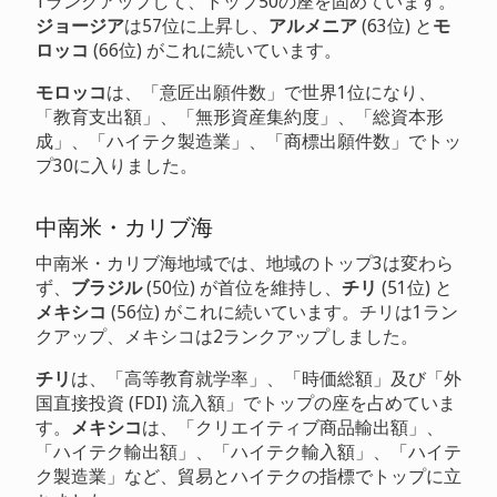
1ランクアップして、トップ50の座を固めています。
ジョージア
は57位に上昇し、
アルメニア
(63位) と
モ
ロッコ
(66位) がこれに続いています。
モロッコ
は、「意匠出願件数」で世界1位になり、
「教育支出額」、「無形資産集約度」、「総資本形
成」、「ハイテク製造業」、「商標出願件数」でトッ
プ30に入りました。
中南米・カリブ海
中南米・カリブ海地域では、地域のトップ3は変わら
ず、
ブラジル
(50位) が首位を維持し、
チリ
(51位) と
メキシコ
(56位) がこれに続いています。チリは1ラン
クアップ、メキシコは2ランクアップしました。
チリ
は、「高等教育就学率」、「時価総額」及び「外
国直接投資 (FDI) 流入額」でトップの座を占めていま
す。
メキシコ
は、「クリエイティブ商品輸出額」、
「ハイテク輸出額」、「ハイテク輸入額」、「ハイテ
ク製造業」など、貿易とハイテクの指標でトップに立